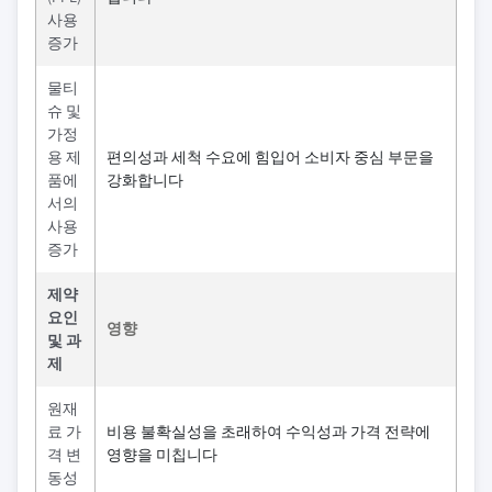
사용
증가
물티
슈 및
가정
용 제
편의성과 세척 수요에 힘입어 소비자 중심 부문을
품에
강화합니다
서의
사용
증가
제약
요인
영향
및 과
제
원재
료 가
비용 불확실성을 초래하여 수익성과 가격 전략에
격 변
영향을 미칩니다
동성