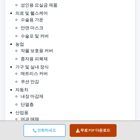
성인용 요실금 제품
의료 및 헬스케어
수술용 가운
안면 마스크
수술포 및 커버
농업
작물 보호용 커버
종자용 피복재
가구 및 실내 장식
매트리스 커버
쿠션 안감
자동차
내장 마감재
단열층
산업용
여과 매체
지오텍스타일
전화하세요
무료 PDF 다운로드
기타