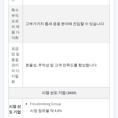
특수
부직
포로
고부가가치 틈새 응용 분야에 진입할 수 있습니다
의 제
품 다
각화
공급
망 및
품질
관리
효율성, 추적성 및 고객 만족도를 향상합니다
의 디
지털
화
시장 선도 기업 (2025)
Freudenberg Group
시장 선
시장 점유율 약 4.8%
도 기업