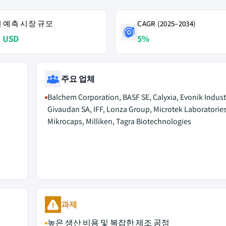
4년 예측 시장 규모
CAGR (2025–2034)
 USD
5%
주요 업체
Balchem Corporation, BASF SE, Calyxia, Evonik Indust
Givaudan SA, IFF, Lonza Group, Microtek Laboratories
Mikrocaps, Milliken, Tagra Biotechnologies
과제
높은 생산 비용 및 복잡한 제조 공정