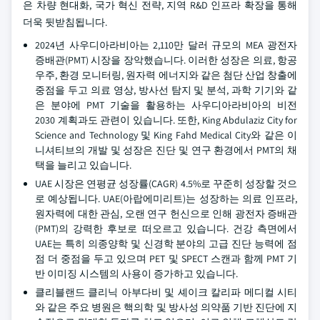
은 차량 현대화, 국가 혁신 전략, 지역 R&D 인프라 확장을 통해
더욱 뒷받침됩니다.
2024년 사우디아라비아는 2,110만 달러 규모의 MEA 광전자
증배관(PMT) 시장을 장악했습니다. 이러한 성장은 의료, 항공
우주, 환경 모니터링, 원자력 에너지와 같은 첨단 산업 창출에
중점을 두고 의료 영상, 방사선 탐지 및 분석, 과학 기기와 같
은 분야에 PMT 기술을 활용하는 사우디아라비아의 비전
2030 계획과도 관련이 있습니다. 또한, King Abdulaziz City for
Science and Technology 및 King Fahd Medical City와 같은 이
니셔티브의 개발 및 성장은 진단 및 연구 환경에서 PMT의 채
택을 늘리고 있습니다.
UAE 시장은 연평균 성장률(CAGR) 4.5%로 꾸준히 성장할 것으
로 예상됩니다. UAE(아랍에미리트)는 성장하는 의료 인프라,
원자력에 대한 관심, 오랜 연구 헌신으로 인해 광전자 증배관
(PMT)의 강력한 후보로 떠오르고 있습니다. 건강 측면에서
UAE는 특히 의종양학 및 신경학 분야의 고급 진단 능력에 점
점 더 중점을 두고 있으며 PET 및 SPECT 스캔과 함께 PMT 기
반 이미징 시스템의 사용이 증가하고 있습니다.
클리블랜드 클리닉 아부다비 및 셰이크 칼리파 메디컬 시티
와 같은 주요 병원은 핵의학 및 방사성 의약품 기반 진단에 지