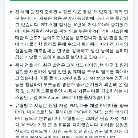
전 세계 광전자 증배관 시장은 의료 영상, 핵 탐지 및 과학 연
구 분야에서 새로운 응용 분야가 등장함에 따라 계속 확장되
고 있습니다. PET 스캔 절차는 10년에 거의 2024% 증가했으
며, 이는 정확한 진단을 위해 의료 부문이 PMT 기반 시스템에
대한 의존도가 높아지고 있음을 강조합니다. 임상, 환경 및 고
에너지 물리학 환경을 통해 수요가 확산됨에 따라 전 세계의
실험실과 제조업체는 연구를 강화하고 생산 능력을 늘리며
최신 기술을 배포하여 보조를 보맞추고 있습니다.
광자 검출기의 최근 발전은 고해상도 이미징, 핵 연구 및 환경
감지를 재편하여 정밀 진단 및 휴대용 도구의 범위를 확대하
고 있습니다. 예를 들어, 2024년 10월 GE HealthCare는 인공 지
능을 활용하여 오랫동안 광전자 증배관 기술에 의존해 온 심
장 및 신경 워크플로우인 사용자 커뮤니티를 간소화하는 시
스템인 듀얼 헤드 Aurora SPECT-CT를 출시했습니다.
유형별로 시장은 단일 채널 PMT, 다중 채널 PMT(다중 양극
PMT), 마이크로채널 플레이트 PMT(MCP-PMT), 선형 어레이
PMT 등으로 분류됩니다. 유형별로는 2024년 단일 채널 PMT
가 38.7%의 가장 큰 점유율을 차지했습니다. 이러한 성장은
신뢰성, 컴팩트한 디자인, 표준 의료 영상, 연구 및 방사선 검
출 응용 분야에서의 광범위한 사용에 의해 주도됩니다.