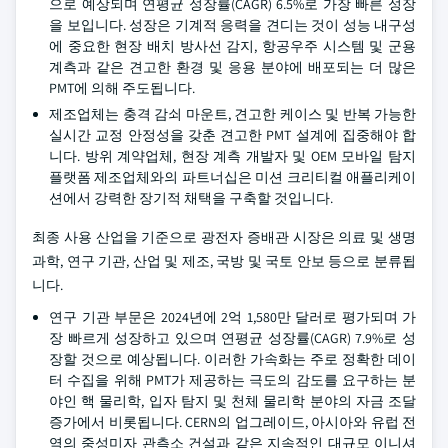
으로 예상되며 연평균 성장률(CAGR) 6.5%로 가장 빠른 성장
을 보입니다. 성장은 기계적 응력을 견디는 것이 성능 내구성
에 중요한 현장 배치 방사선 감지, 항공우주 시스템 및 군용
계측과 같은 견고한 환경 및 응용 분야에 배포되는 더 많은
PMT에 의해 주도됩니다.
제조업체는 충격 감쇠 마운트, 견고한 케이스 및 반복 가능한
실시간 교정 안정성을 갖춘 견고한 PMT 설계에 집중해야 합
니다. 방위 계약업체, 현장 계측 개발자 및 OEM 모바일 탐지
플랫폼 제조업체와의 파트너십은 미션 크리티컬 애플리케이
션에서 강력한 장기적 채택을 구축할 것입니다.
최종 사용 산업을 기준으로 광전자 증배관 시장은 의료 및 생명
과학, 연구 기관, 산업 및 제조, 국방 및 국토 안보 등으로 분류됩
니다.
연구 기관 부문은 2024년에 2억 1,580만 달러로 평가되며 가
장 빠르게 성장하고 있으며 연평균 성장률(CAGR) 7.9%로 성
장할 것으로 예상됩니다. 이러한 가속화는 주로 정확한 데이
터 수집을 위해 PMT가 제공하는 극도의 감도를 요구하는 분
야인 핵 물리학, 입자 탐지 및 천체 물리학 분야의 자금 조달
증가에서 비롯됩니다. CERN의 업그레이드, 아시아와 유럽 전
역의 중성미자 관측소 건설과 같은 지속적인 대규모 이니셔