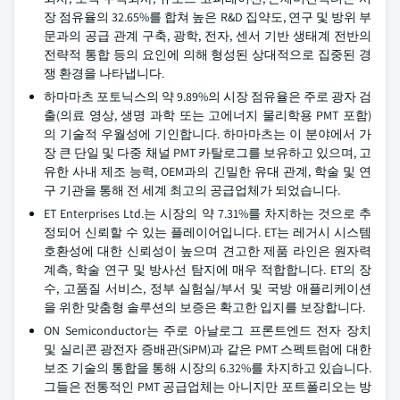
장 점유율의 32.65%를 합쳐 높은 R&D 집약도, 연구 및 방위 부
문과의 공급 관계 구축, 광학, 전자, 센서 기반 생태계 전반의
전략적 통합 등의 요인에 의해 형성된 상대적으로 집중된 경
쟁 환경을 나타냅니다.
하마마츠 포토닉스의 약 9.89%의 시장 점유율은 주로 광자 검
출(의료 영상, 생명 과학 또는 고에너지 물리학용 PMT 포함)
의 기술적 우월성에 기인합니다. 하마마츠는 이 분야에서 가
장 큰 단일 및 다중 채널 PMT 카탈로그를 보유하고 있으며, 고
유한 사내 제조 능력, OEM과의 긴밀한 유대 관계, 학술 및 연
구 기관을 통해 전 세계 최고의 공급업체가 되었습니다.
ET Enterprises Ltd.는 시장의 약 7.31%를 차지하는 것으로 추
정되어 신뢰할 수 있는 플레이어입니다. ET는 레거시 시스템
호환성에 대한 신뢰성이 높으며 견고한 제품 라인은 원자력
계측, 학술 연구 및 방사선 탐지에 매우 적합합니다. ET의 장
수, 고품질 서비스, 정부 실험실/부서 및 국방 애플리케이션
을 위한 맞춤형 솔루션의 보증은 확고한 입지를 보장합니다.
ON Semiconductor는 주로 아날로그 프론트엔드 전자 장치
및 실리콘 광전자 증배관(SiPM)과 같은 PMT 스펙트럼에 대한
보조 기술의 통합을 통해 시장의 6.32%를 차지하고 있습니다.
그들은 전통적인 PMT 공급업체는 아니지만 포트폴리오는 방