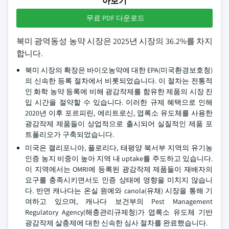
아보기
무료 PDF 다운로드
북미 광역동성 농약 시장은 2025년 시장의 36.2%를 차지
합니다.
북미 시장의 확장은 바이오농약에 대한 EPA(미국환경보호청)
의 신속한 등록 절차에서 비롯되었습니다. 이 절차는 전통적
인 화학 농약 등록에 비해 광감작제를 함유한 제품의 시장 진
입 시간을 절약할 수 있습니다. 이러한 규제 혜택으로 인해
2020년 이후 포르피린, 에리트로신, 엽록소 유도체를 사용한
광감작제 제품들이 상업적으로 출시되어 실질적인 제품 포
트폴리오가 구축되었습니다.
미국은 캘리포니아, 플로리다, 태평양 북서부 지역의 유기농
인증 농지 비중이 높아 지역 내 uptake를 주도하고 있습니다.
이 지역에서는 OMRI에 등록된 광감작제 제품들이 재배자의
요구를 충족시키면서도 인증 상태에 영향을 미치지 않습니
다. 반면 캐나다는 온실 원예와 canola(유채) 시장을 통해 기
여하고 있으며, 캐나다 보건부의 Pest Management
Regulatory Agency(해충관리규제청)가 엽록소 유도체 기반
광감작제 살충제에 대한 신속한 심사 절차를 완료했습니다.