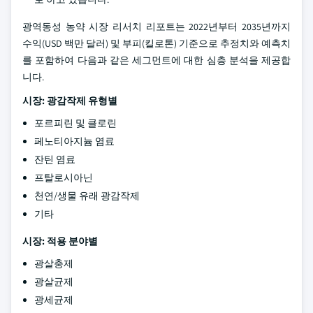
광역동성 농약 시장 리서치 리포트는 2022년부터 2035년까지
수익(USD 백만 달러) 및 부피(킬로톤) 기준으로 추정치와 예측치
를 포함하여 다음과 같은 세그먼트에 대한 심층 분석을 제공합
니다.
시장: 광감작제 유형별
포르피린 및 클로린
페노티아지늄 염료
잔틴 염료
프탈로시아닌
천연/생물 유래 광감작제
기타
시장: 적용 분야별
광살충제
광살균제
광세균제