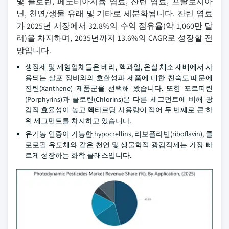
및 클로린, 페노티아지늄 염료, 잔틴 염료, 프탈로시아
닌, 천연/생물 유래 및 기타로 세분화됩니다. 잔틴 염료
가 2025년 시장에서 32.8%의 수익 점유율(약 1,060만 달
러)을 차지하며, 2035년까지 13.6%의 CAGR로 성장할 전
망입니다.
생장제 및 제형업체들은 베리, 핵과일, 온실 채소 재배에서 사
용되는 살포 장비와의 호환성과 제품에 대한 친숙도 때문에
잔틴(Xanthene) 제품군을 선택해 왔습니다. 또한 포르피린
(Porphyrins)과 클로린(Chlorins)은 다른 세그먼트에 비해 광
감작 효율성이 높고 헥타르당 사용량이 적어 두 번째로 큰 하
위 세그먼트를 차지하고 있습니다.
유기농 인증이 가능한 hypocrellins, 리보플라빈(riboflavin), 클
로로필 유도체와 같은 천연 및 생물학적 광감작제는 가장 빠
르게 성장하는 화학 클래스입니다.