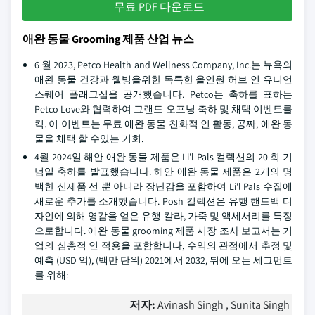
무료 PDF 다운로드
애완 동물 Grooming 제품 산업 뉴스
6 월 2023, Petco Health and Wellness Company, Inc.는 뉴욕의
애완 동물 건강과 웰빙을위한 독특한 올인원 허브 인 유니언
스퀘어 플래그십을 공개했습니다. Petco는 축하를 표하는
Petco Love와 협력하여 그랜드 오프닝 축하 및 채택 이벤트를
킥. 이 이벤트는 무료 애완 동물 친화적 인 활동, 공짜, 애완 동
물을 채택 할 수있는 기회.
4월 2024일 해안 애완 동물 제품은 Li'l Pals 컬렉션의 20 회 기
념일 축하를 발표했습니다. 해안 애완 동물 제품은 2개의 명
백한 신제품 선 뿐 아니라 장난감을 포함하여 Li'l Pals 수집에
새로운 추가를 소개했습니다. Posh 컬렉션은 유행 핸드백 디
자인에 의해 영감을 얻은 유행 칼라, 가죽 및 액세서리를 특징
으로합니다.
애완 동물 grooming 제품 시장 조사 보고서는 기
업의 심층적 인 적용을 포함합니다, 수익의 관점에서 추정 및
예측 (USD 억), (백만 단위) 2021에서 2032, 뒤에 오는 세그먼트
를 위해:
저자:
Avinash Singh , Sunita Singh