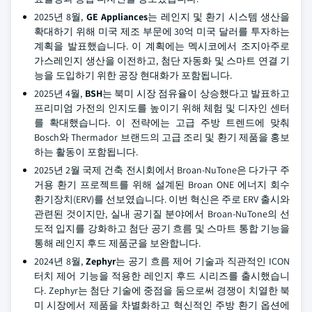
2025년 8월,
GE Appliances
는 레인지 및 환기 시스템 생산을
확대하기 위해 미국 제조 부문에 30억 미국 달러를 투자하는
계획을 발표했습니다. 이 계획에는 멕시코에서 조지아주로
가스레인지 생산을 이전하고, 첨단 자동화 및 스마트 연결 기
능을 도입하기 위한 공장 현대화가 포함됩니다.
2025년 4월,
BSH
는 북미 시장 점유율이 상승했다고 발표하고
프리미엄 가전의 인지도를 높이기 위해 체험 및 디자인 센터
를 확대했습니다. 이 전략에는 고급 주방 트렌드에 맞춰
Bosch와 Thermador 브랜드의 고급 조리 및 환기 제품을 홍보
하는 활동이 포함됩니다.
2025년 2월 국제 건축 전시회에서 Broan-NuTone은 다가구 주
거용 환기 프로젝트를 위해 설계된 Broan ONE 에너지 회수
환기장치(ERV)를 선보였습니다. 이번 혁신은 주로 ERV 출시와
관련된 것이지만, 실내 공기질 분야에서 Broan-NuTone의 선
도적 입지를 강화하고 첨단 공기 흐름 및 스마트 통합 기능을
통해 레인지 후드 제품군을 보완합니다.
2024년 8월,
Zephyr
는 공기 흐름 제어 기술과 직관적인 ICON
터치 제어 기능을 적용한 레인지 후드 시리즈를 출시했습니
다. Zephyr는 첨단 기술에 중점을 둠으로써 경쟁이 치열한 북
미 시장에서 제품을 차별화하고 혁신적인 주방 환기 옵션에