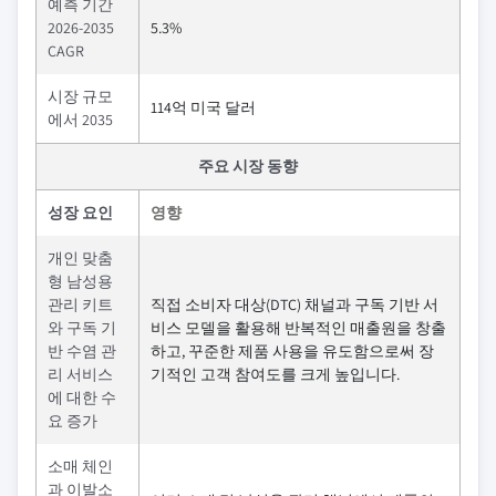
예측 기간
2026-2035
5.3%
CAGR
시장 규모
114억 미국 달러
에서 2035
주요 시장 동향
성장 요인
영향
개인 맞춤
형 남성용
관리 키트
직접 소비자 대상(DTC) 채널과 구독 기반 서
와 구독 기
비스 모델을 활용해 반복적인 매출원을 창출
반 수염 관
하고, 꾸준한 제품 사용을 유도함으로써 장
리 서비스
기적인 고객 참여도를 크게 높입니다.
에 대한 수
요 증가
소매 체인
과 이발소