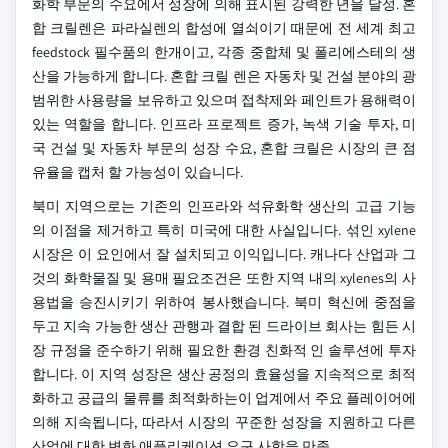
화학 부문의 수요에서 성장에 의해 표시된 강력한 년을 달성. 혼
합 크릴렌은 파라실렌의 합성에 열쇠이기 때문에 전 세계 최고
feedstock 필수품의 한개이고, 각종 중합체 및 폴리에스테의 생
산을 가능하게 합니다. 혼합 크릴 렌은 자동차 및 건설 분야의 광
범위한 사용량을 보유하고 있으며 접착제와 페인트가 용해력이
있는 역할을 합니다. 인프라 프로젝트 증가, 녹색 기술 투자, 미
국 건설 및 자동차 부문의 성장 수요, 혼합 크릴은 시장의 큰 점
유율을 캡처 할 가능성이 있습니다.
북미 지역으로는 기존의 인프라와 석유화학 생산의 고급 기능
의 이점을 제거하고 특히 미국에 대한 사실입니다. 섞인 xylene
시장은 이 요인에서 잘 설치되고 이익입니다. 캐나다 산업과 그
것의 화학물질 및 용매 필요조건은 또한 지역 내의 xylenes의 사
용법을 승진시키기 위하여 봉사했습니다. 북미 혁신에 중점을
두고 지속 가능한 생산 관행과 결합 된 드라이브 회사는 힘든 시
장 규정을 준수하기 위해 필요한 환경 친화적 인 솔루션에 투자
합니다. 이 지역 성장은 생산 공정의 효율성을 지속적으로 최적
화하고 공급의 물류를 최적화하는이 업계에서 주요 플레이어에
의해 지속됩니다, 따라서 시장의 꾸준한 성장을 지원하고 다른
산업에 대한 변화 애플리케이션 요구 사항을 만족.