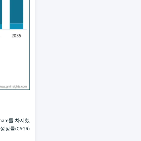
share를 차지했
장률(CAGR)