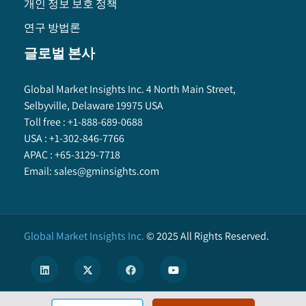
개인 정보 보호 정책
연구 방법론
글로벌 본사
Global Market Insights Inc. 4 North Main Street,
Selbyville, Delaware 19975 USA
Toll free :
+1-888-689-0688
USA :
+1-302-846-7766
APAC :
+65-3129-7718
Email:
sales@gminsights.com
Global Market Insights Inc.
©
2025
All Rights Reserved.