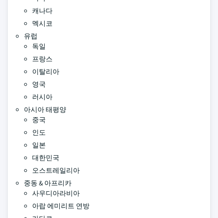
캐나다
멕시코
유럽
독일
프랑스
이탈리아
영국
러시아
아시아 태평양
중국
인도
일본
대한민국
오스트레일리아
중동 & 아프리카
사우디아라비아
아랍 에미리트 연방