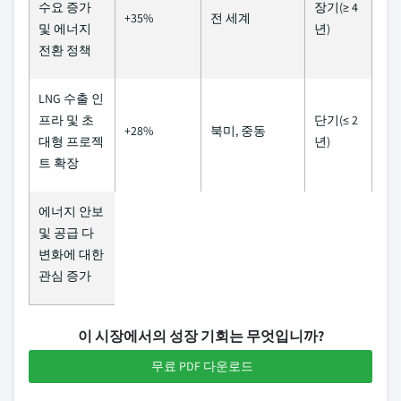
수요 증가
장기(≥ 4
+35%
전 세계
및 에너지
년)
전환 정책
LNG 수출 인
프라 및 초
단기(≤ 2
+28%
북미, 중동
대형 프로젝
년)
트 확장
에너지 안보
및 공급 다
변화에 대한
관심 증가
이 시장에서의 성장 기회는 무엇입니까?
무료 PDF 다운로드