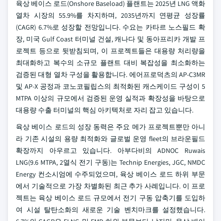
육상 베이스 로드(Onshore Baseload) 플랜트는 2025년 LNG 액화
열차 시장의 55.9%를 차지하며, 2035년까지 연평균 성장률
(CAGR) 6.7%로 성장할 전망입니다. 수요는 카타르 노스필드 확
장, 미국 Gulf Coast 터미널 건설, 캐나다 및 동아프리카 개발 프
로젝트 등으로 뒷받침되며, 이 프로젝트들은 대용량 처리량을
최대화하고 복수의 소규모 플랜트 대비 복잡성을 최소화하는
검증된 대형 열차 구성을 활용합니다. 에어프로덕츠의 AP-C3MR
및 AP-X 공정과 코노코필립스의 최적화된 캐스케이드 구성이 5
MTPA 이상의 규모에서 검증된 운영 실적과 확장성을 바탕으로
대용량 수출 터미널의 핵심 아키텍처로 자리 잡고 있습니다.
육상 베이스 로드의 성장 동력은 주요 메가 프로젝트뿐만 아니
라 기존 시설의 용량 최적화와 글로벌 운영 fleet의 브라운필드
확장까지 아우르고 있습니다. 아부다비의 ADNOC Ruwais
LNG(9.6 MTPA, 2열식 전기 구동)는 Technip Energies, JGC, NMDC
Energy 컨소시엄에 수주되었으며, 육상 베이스 로드 하위 부문
에서 기술적으로 가장 차별화된 최근 추가 사례입니다. 이 프로
젝트는 육상 베이스 로드 규모에서 전기 구동 압축기를 도입하
여 시설 탈탄소화의 새로운 기술 벤치마크를 설정했습니다.