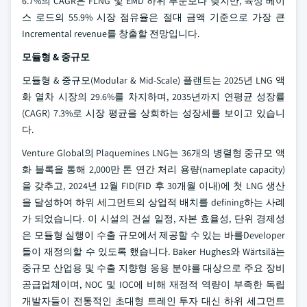
6.7%의 CAGR은 FLNG 및 EMD 하위 부문보다 낮지만, 육상 베이
스 로드의 55.9% 시장 점유율은 절대 금액 기준으로 가장 큰
Incremental revenue를 창출할 전망입니다.
모듈형 & 중규모
모듈형 & 중규모(Modular & Mid-Scale) 플랜트는 2025년 LNG 액
화 열차 시장의 29.6%를 차지하며, 2035년까지 연평균 성장률
(CAGR) 7.3%로 시장 평균을 상회하는 성장세를 보이고 있습니
다.
Venture Global의 Plaquemines LNG는 36개의 병렬형 중규모 액
화 블록을 통해 2,000만 톤 연간 처리 용량(nameplate capacity)
을 갖추고, 2024년 12월 FID(FID 후 30개월 이내)에 첫 LNG 생산
을 달성하여 하위 세그먼트의 상업적 배치를 defining하는 사례
가 되었습니다. 이 시설의 건설 일정, 자본 효율성, 단위 경제성
은 모듈형 실행이 수출 규모에서 제공할 수 있는 바를Developer
들이 재정의할 수 있도록 했습니다. Baker Hughes와 Wärtsilä는
중규모 산업용 및 수출 지향형 응용 분야를 대상으로 주요 장비
공급업체이며, NOC 및 IOC에 비해 재정적 역량이 부족한 독립
개발자들이 전통적인 초대형 트레인 투자 대신 하위 세그먼트