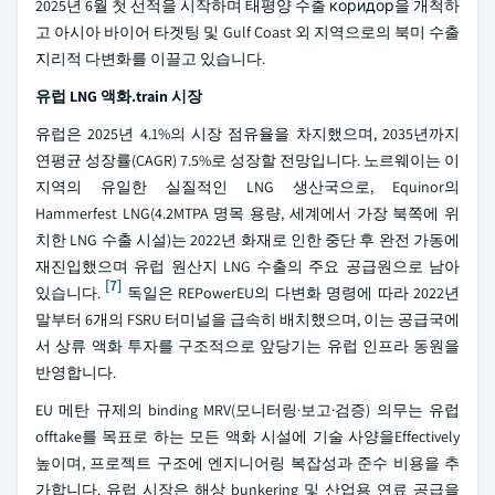
2025년 6월 첫 선적을 시작하며 태평양 수출 коридор을 개척하
고 아시아 바이어 타겟팅 및 Gulf Coast 외 지역으로의 북미 수출
지리적 다변화를 이끌고 있습니다.
유럽 LNG 액화.train 시장
유럽은 2025년 4.1%의 시장 점유율을 차지했으며, 2035년까지
연평균 성장률(CAGR) 7.5%로 성장할 전망입니다. 노르웨이는 이
지역의 유일한 실질적인 LNG 생산국으로, Equinor의
Hammerfest LNG(4.2MTPA 명목 용량, 세계에서 가장 북쪽에 위
치한 LNG 수출 시설)는 2022년 화재로 인한 중단 후 완전 가동에
재진입했으며 유럽 원산지 LNG 수출의 주요 공급원으로 남아
[7]
있습니다.
독일은 REPowerEU의 다변화 명령에 따라 2022년
말부터 6개의 FSRU 터미널을 급속히 배치했으며, 이는 공급국에
서 상류 액화 투자를 구조적으로 앞당기는 유럽 인프라 동원을
반영합니다.
EU 메탄 규제의 binding MRV(모니터링·보고·검증) 의무는 유럽
offtake를 목표로 하는 모든 액화 시설에 기술 사양을Effectively
높이며, 프로젝트 구조에 엔지니어링 복잡성과 준수 비용을 추
가합니다. 유럽 시장은 해상 bunkering 및 산업용 연료 공급을