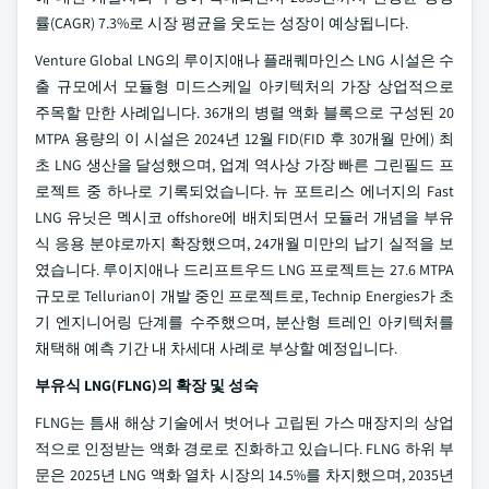
률(CAGR) 7.3%로 시장 평균을 웃도는 성장이 예상됩니다.
Venture Global LNG의 루이지애나 플래퀘마인스 LNG 시설은 수
출 규모에서 모듈형 미드스케일 아키텍처의 가장 상업적으로
주목할 만한 사례입니다. 36개의 병렬 액화 블록으로 구성된 20
MTPA 용량의 이 시설은 2024년 12월 FID(FID 후 30개월 만에) 최
초 LNG 생산을 달성했으며, 업계 역사상 가장 빠른 그린필드 프
로젝트 중 하나로 기록되었습니다. 뉴 포트리스 에너지의 Fast
LNG 유닛은 멕시코 offshore에 배치되면서 모듈러 개념을 부유
식 응용 분야로까지 확장했으며, 24개월 미만의 납기 실적을 보
였습니다. 루이지애나 드리프트우드 LNG 프로젝트는 27.6 MTPA
규모로 Tellurian이 개발 중인 프로젝트로, Technip Energies가 초
기 엔지니어링 단계를 수주했으며, 분산형 트레인 아키텍처를
채택해 예측 기간 내 차세대 사례로 부상할 예정입니다.
부유식 LNG(FLNG)의 확장 및 성숙
FLNG는 틈새 해상 기술에서 벗어나 고립된 가스 매장지의 상업
적으로 인정받는 액화 경로로 진화하고 있습니다. FLNG 하위 부
문은 2025년 LNG 액화 열차 시장의 14.5%를 차지했으며, 2035년