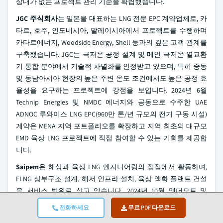
상대가 없는 프로젝트 관리 기준을 확립했습니다.
JGC 주식회사
는 일본을 대표하는 LNG 전문 EPC 계약업체로, 카
타르, 호주, 인도네시아, 말레이시아에서 프로젝트를 수행하며
카타르에너지, Woodside Energy, Shell 등과의 깊은 고객 관계를
구축했습니다. JGC는 극저온 공정 설계 및 메인 극저온 열교환
기 통합 분야에서 기술적 차별화를 인정받고 있으며, 특히 중동
및 동남아시아 현장의 높은 주변 온도 조건에서도 높은 공정 효
율성을 요구하는 프로젝트에 강점을 보입니다. 2024년 6월
Technip Energies 및 NMDC 에너지와 공동으로 수주한 UAE
ADNOC 루와이스 LNG EPC(960만 톤/년 규모의 전기 구동 시설)
계약은 MENA 지역 포트폴리오를 확장하고 지역 최초의 대규모
EMD 육상 LNG 프로젝트에 직접 참여할 수 있는 기회를 제공합
니다.
Saipem
은 해상과 육상 LNG 엔지니어링의 접점에서 활동하며,
FLNG 상부구조 설계, 해저 인프라 설치, 육상 액화 플랜트 건설
을 서비스 범위로 삼고 있습니다. 2024년 10월 맥더모트 및
CPECC와 함께 모잠비크의 ExxonMobil-led Rovuma LNG Phase 1
전화하세요
무료 PDF 다운로드
FEED 컨소시엄에 참여한 Saipem은 동아프리카 LNG 개발 파이