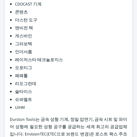
CDOCAST 기계
콘텐츠
더스턴 도구
엔비전 텍
게스바인
그라보텍
인더서름
레이저스타 테크놀로지스
오로티그
페페툴
리오그란데
슐타이스
슈퍼멜트
UIHM
Durston Tools는 금속 성형 기계, 정밀 압연기, 금속 시트 및 와이
어 성형에 필요한 성형 공구를 공급하는 세계 최고의 공급업체
입니다. EnvisionTEC(ETEC으로 브랜드 변경)은 로스트 왁스 주조