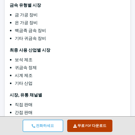
금속 유형별 시장
금 가공 장비
은 가공 장비
백금족 금속 장비
기타 귀금속 장비
최종 사용 산업별 시장
보석 제조
귀금속 정제
시계 제조
기타 산업
시장, 유통 채널별
직접 판매
간접 판매
위의 정보는 다음 지역에 대해 제공됩니다.
전화하세요
무료 PDF 다운로드
북아메리카