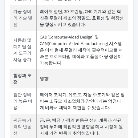
가공 장비
레이저 절단, 3D 프린팅, CNC 기계와 같은 혁
의 기술 발
신은 주얼리 제조의 정밀도, 효율성 및 확장성
전
을 향상시키고 있습니다.
CAD(Computer-Aided Design) 및
자동화 및
CAM(Computer-Aided Manufacturing) 시스템
디지털 설
은 이제 현대 주얼리 제작에 필수적이므로 더
계 도구의
빠른 프로토타입 제작과 고품질 대량 생산이
사용 증가
가능합니다.
함정과 도
영향
전
첨단 장비
레이저 조각기, 유도로, 자동 주조기와 같은 장
의 높은 비
비는 소규모 제조업체와 장인에게는 엄청나
용
게 비싸서 채택이 제한될 수 있습니다.
귀금속 가
금, 은, 백금 가격의 변동은 생산 계획과 신규
격의 변동
장비 투자에 직접적인 영향을 미쳐 시장이 원
성
자재 가격 변동에 취약해집니다.