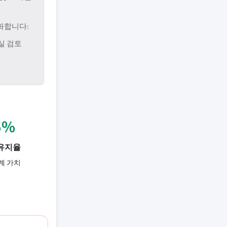
화합니다:
실 검토
5%
유지율
계 가치