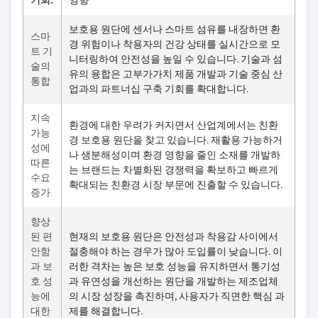
기회:
영향
보호용 원단에 센서나 스마트 섬유를 내장하면 환
스마
경 위험이나 착용자의 건강 상태를 실시간으로 모
트 기
니터링하여 안전성을 높일 수 있습니다. 기술과 섬
술의
유의 융합은 고부가가치 제품 개발과 기술 중심 산
통합
업과의 파트너십 구축 기회를 확대합니다.
지속
환경에 대한 우려가 커지면서 산업계에서는 친환
가능
경 보호용 원단을 찾고 있습니다. 재활용 가능하거
성에
나 생분해성이며 환경 영향을 줄인 소재를 개발하
따른
는 브랜드는 차별화된 경쟁력을 확보하고 빠르게
수요
확대되는 친환경 시장 부문에 진출할 수 있습니다.
증가
향상
된 편
현재의 보호용 원단은 안전성과 착용감 사이에서
안함
절충해야 하는 경우가 많아 도입률이 낮습니다. 이
과 보
러한 격차는 높은 보호 성능을 유지하면서 통기성
호 성
과 유연성을 개선하는 원단을 개발하는 제조업체
능에
의 시장 성장을 촉진하며, 사용자가 직면한 핵심 과
대한
제를 해결합니다.