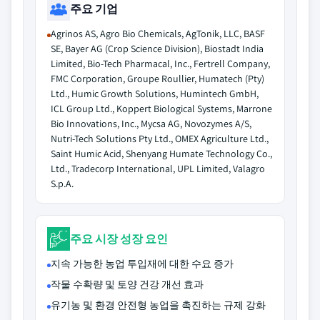
주요 기업
Agrinos AS, Agro Bio Chemicals, AgTonik, LLC, BASF
SE, Bayer AG (Crop Science Division), Biostadt India
Limited, Bio-Tech Pharmacal, Inc., Fertrell Company,
FMC Corporation, Groupe Roullier, Humatech (Pty)
Ltd., Humic Growth Solutions, Humintech GmbH,
ICL Group Ltd., Koppert Biological Systems, Marrone
Bio Innovations, Inc., Mycsa AG, Novozymes A/S,
Nutri-Tech Solutions Pty Ltd., OMEX Agriculture Ltd.,
Saint Humic Acid, Shenyang Humate Technology Co.,
Ltd., Tradecorp International, UPL Limited, Valagro
S.p.A.
주요 시장 성장 요인
지속 가능한 농업 투입재에 대한 수요 증가
작물 수확량 및 토양 건강 개선 효과
유기농 및 환경 안전형 농업을 촉진하는 규제 강화