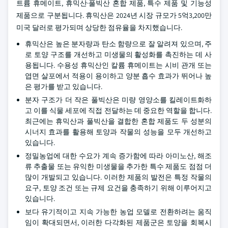
트륨 휴메이트, 휴믹산·풀빅산 혼합 제품, 특수 제품 및 기능성
제품으로 구분됩니다. 휴믹산은 2024년 시장 규모가 5억3,200만
미국 달러로 평가되며 상당한 점유율을 차지했습니다.
휴믹산은 높은 분자량과 탄소 함량으로 잘 알려져 있으며, 주
로 토양 구조를 개선하고 미생물의 활성화를 촉진하는 데 사
용됩니다. 수용성 휴믹산인 칼륨 휴메이트는 시비 관개 또는
엽면 살포에서 적용이 용이하고 양분 흡수 효과가 뛰어나 높
은 평가를 받고 있습니다.
분자 구조가 더 작은 풀빅산은 미량 영양소를 킬레이트화하
고 이를 식물 세포에 직접 전달하는 데 중요한 역할을 합니다.
최근에는 휴믹산과 풀빅산을 결합한 혼합 제품도 두 성분의
시너지 효과를 활용해 토양과 작물의 성능을 모두 개선하고
있습니다.
정밀농업에 대한 수요가 계속 증가함에 따라 아미노산, 해조
류 추출물 또는 유익한 미생물을 추가한 특수 제품도 점점 더
많이 개발되고 있습니다. 이러한 제품의 발전은 특정 작물의
요구, 토양 조건 또는 규제 요건을 충족하기 위해 이루어지고
있습니다.
보다 유기적이고 지속 가능한 농업 모델로 전환하려는 움직
임이 확대되면서, 이러한 다각화된 제품군은 토양을 회복시