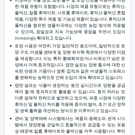
시장에는 식물 생장, 양분 흡수 및 토양 건강을 지원하는 다양
한 제품 유형이 포함됩니다. 시장의 제품 유형으로는 휴믹산,
풀빅산, 칼륨 휴메이트, 나트륨 휴메이트, 휴믹산·풀빅산 혼합
제품, 다양한 특수 제품 및 기능성 제품이 있습니다. 휴믹산과
풀빅산을 함유한 생물자극제는 다양한 농업 방식에 적용할
수 있으며, 정밀성과 지속 가능성에 중점을 두면서 도입이
increasingly 확대되고 있습니다.
토양 시용은 여전히 가장 일반적인 용도이며, 일반적으로 토
양 구조, 미생물 생태계 및 양분 유지력 측면에서 다양한 이점
을 제공합니다. 이는 특히 황폐화되었거나 비옥도가 낮은 토
양에서 더욱 효과적입니다. 엽면 살포는 양분 흡수에 대한 신
속한 반응과 가뭄이나 염류 집적과 같은 비생물적 스트레스
를 완화하는 능력으로 인해 도입이 계속 확대되고 있습니다.
엽면 살포는 식물이 생장하는 동안 실시간으로 양분을 공급
해야 할 때 효과적으로 활용할 수 있습니다. 종자 처리는 또
다른 잠재적 전략으로 발전하고 있으며, 파종 시점에 다양한
휴믹산 및 풀빅산 처리를 적용해 종자의 발아, 초기 묘근 정착
및 생육 활력을 개선하는 방식으로 이루어지고 있습니다.
관비 및 양액재배 시스템에서는 제품의 용해도와 관개 시스
템에서 영양분을 균일하고 효율적으로 공급할 수 있는 유용
성 때문에 칼륨 휴메이트와 풀빅산을 자주 사용합니다. 뿌리