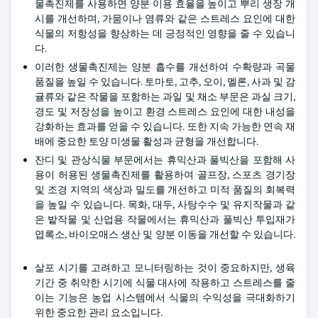
물촉진제를 사용하면 양분 이용 효율을 높이고 뿌리 생장 개
시를 개선하며, 가뭄이나 염류와 같은 스트레스 요인에 대한
식물의 저항성을 향상하는 데 긍정적인 영향을 줄 수 있습니
다.
이러한 생물촉진제는 양분 흡수를 개선하여 수확량과 곡물
품질을 높일 수 있습니다. 토마토, 고추, 오이, 멜론, 사과 및 감
귤류와 같은 작물을 포함하는 과일 및 채소 부문은 과실 크기,
경도 및 저장성을 높이고 환경 스트레스 요인에 대한 내성을
강화하는 효과를 얻을 수 있습니다. 또한 지속 가능한 연속 재
배에 중요한 토양 미생물 활성과 균형을 개선합니다.
잔디 및 관상식물 부문에서는 휴믹산과 풀빅산을 포함해 사
용이 허용된 생물촉진제를 활용하여 골프장, 스포츠 경기장
및 조경 지역의 색상과 밀도를 개선하고 미적 품질의 회복력
을 높일 수 있습니다. 목화, 대두, 사탕수수 및 유지작물과 같
은 밭작물 및 산업용 작물에서는 휴믹산과 풀빅산 투입재가
엽록소, 바이오매스 생산 및 양분 이동을 개선할 수 있습니다.
살포 시기를 고려하고 모니터링하는 것이 중요하지만, 생육
기간 중 취약한 시기에 식물 대사에 작용하고 스트레스를 줄
이는 기능은 농업 시스템에서 식물의 수익성을 극대화하기
위한 중요한 관리 요소입니다.