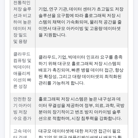
전통적인
저장 솔루
기업, 연구 기관, 데이터 센터가 초고밀도 저장
션과 비교
솔루션을 요구함에 따라 홀로그래픽 저장 시
하여 높은
스템의 채택이 가속화되며, 물리적 공간을 줄
데이터 저
이면서 대규모 아카이빙 및 고용량 데이터셋
장 밀도
을 지원합니다.
및 용량
클라우드
클라우드, 기업, 빅데이터 인프라 요구를 충족
컴퓨팅 및
하기 위해 대규모 홀로그래픽 저장 시스템의
빅데이터
배포가 촉진되며, 빠른 병렬 데이터 접근, 향상
애플리케
된 확장성, 그리고 대량 데이터셋의 최적화된
이션의 빠
관리를 가능하게 합니다.
른 성장
안전한 장
홀로그래픽 저장 시스템은 높은 내구성과 데
기 아카이
이터 무결성을 제공하여 정부, 의료, 과학, 국방
빙 저장
분야의 장기적이고 변조 방지 아카이빙 솔루
수요 증가
션으로 적합하며, 시장 침투력을 강화합니다.
고속 데이
대규모 데이터셋에 대한 저지연 접근이 필요
터 검색
한 기업 및 연구 애플리케이션에서 배포가 확