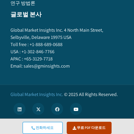
연구 방법론
글로벌 본사
Global Market Insights Inc. 4 North Main Street,
Selbyville, Delaware 19975 USA
Toll free :
+1-888-689-0688
USA :
+1-302-846-7766
APAC :
+65-3129-7718
Email:
sales@gminsights.com
Global Market Insights Inc.
©
2025
All Rights Reserved.
전화하세요
무료 PDF 다운로드
X
We use cookies to enhance user experience. (
Privacy Policy
)