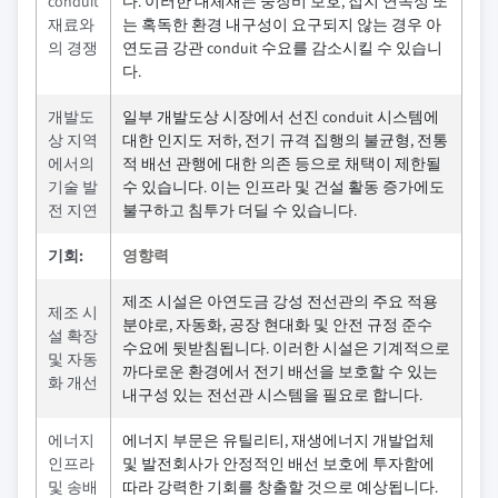
conduit
다. 이러한 대체재는 중장비 보호, 접지 연속성 또
재료와
는 혹독한 환경 내구성이 요구되지 않는 경우 아
의 경쟁
연도금 강관 conduit 수요를 감소시킬 수 있습니
다.
개발도
일부 개발도상 시장에서 선진 conduit 시스템에
상 지역
대한 인지도 저하, 전기 규격 집행의 불균형, 전통
에서의
적 배선 관행에 대한 의존 등으로 채택이 제한될
기술 발
수 있습니다. 이는 인프라 및 건설 활동 증가에도
전 지연
불구하고 침투가 더딜 수 있습니다.
기회:
영향력
제조 시설은 아연도금 강성 전선관의 주요 적용
제조 시
분야로, 자동화, 공장 현대화 및 안전 규정 준수
설 확장
수요에 뒷받침됩니다. 이러한 시설은 기계적으로
및 자동
까다로운 환경에서 전기 배선을 보호할 수 있는
화 개선
내구성 있는 전선관 시스템을 필요로 합니다.
에너지
에너지 부문은 유틸리티, 재생에너지 개발업체
인프라
및 발전회사가 안정적인 배선 보호에 투자함에
및 송배
따라 강력한 기회를 창출할 것으로 예상됩니다.