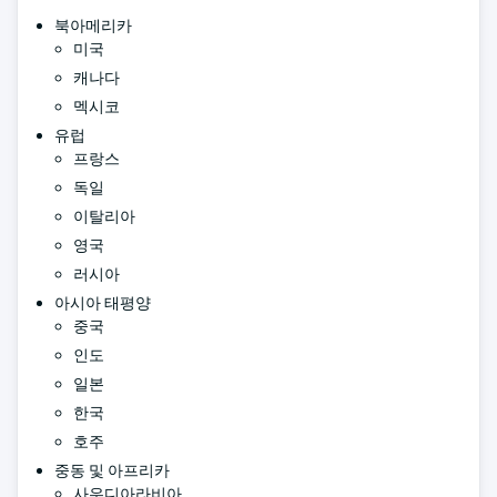
북아메리카
미국
캐나다
멕시코
유럽
프랑스
독일
이탈리아
영국
러시아
아시아 태평양
중국
인도
일본
한국
호주
중동 및 아프리카
사우디아라비아