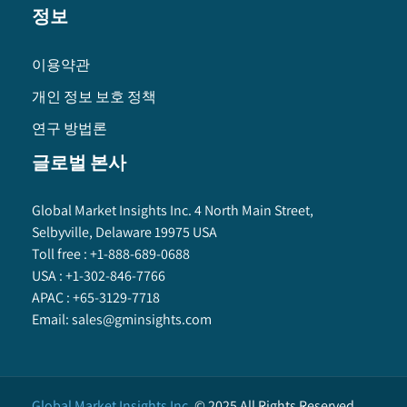
정보
이용약관
개인 정보 보호 정책
연구 방법론
글로벌 본사
Global Market Insights Inc. 4 North Main Street,
Selbyville, Delaware 19975 USA
Toll free :
+1-888-689-0688
USA :
+1-302-846-7766
APAC :
+65-3129-7718
Email:
sales@gminsights.com
Global Market Insights Inc.
©
2025
All Rights Reserved.