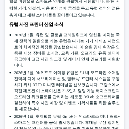
합을 바탕으로 스마트폰 인쇄를 원활하게 지원합니다. HP는 저
렴한 가격, 연결성, 사용 편의성에 중점을 두고 유럽 전역의 젊은
층과 테크 세련 소비자들을 끌어들이고 있습니다.
유럽 사진 프린터 산업 소식
2026년 3월, 유럽 및 글로벌 프레임워크에 영향을 미치는 국
제 전략의 일환으로 캐논 유럽은 다기능 기기 재제조 사업으
로의 체계적인 확장을 강조했습니다. 이 순환 경제 확장은 인
증된 재생 장비를 소매점, 교육 기관, 오프라인 유통 센터에
공급하여 고급 사진 잉크젯 및 레이저 인쇄 인프라를 지원합
니다.
2026년 2월, DNP 포토 이미징 유럽은 EU 내 오프라인 소매점
전역의 다이-서브리메이션 및 열転写 프린터 시스템을 구동
하기 위해 DT-T9 미니랩 터미널을 선보였습니다. 프랑스에서
직접 제조된 이 스테이션은 21.5인치 틸팅 가능 터치스크린과
오프라인 워크플로를 관리하는 새로운 DSLab 소프트웨어를
결합하여 특수 사진 매장 및 이벤트 기획자들을 위한 솔루션
을 제공합니다.
2026년 1월, 후지필름 유럽 GmbH는 인스타크스 미니 링크+
스마트폰 프린터를 공식 출시했습니다. 휴대용 무선 장치인
이 제품은 열 dye/즉시 인화 필름 노출 기술을 활용하여 가정