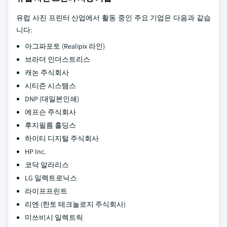
유럽 사진 프린터 산업에서 활동 중인 주요 기업은 다음과 같습
니다:
아그파포토 (Realipix 라인)
브라더 인더스트리스
캐논 주식회사
시티즌 시스템스
DNP (대일본인쇄)
에프슨 주식회사
후지필름 홀딩스
하이티 디지털 주식회사
HP Inc.
코닥 알라리스
LG 일렉트로닉스
라이프프린트
리엔 (한토 테크놀로지 주식회사)
미쓰비시 일렉트릭