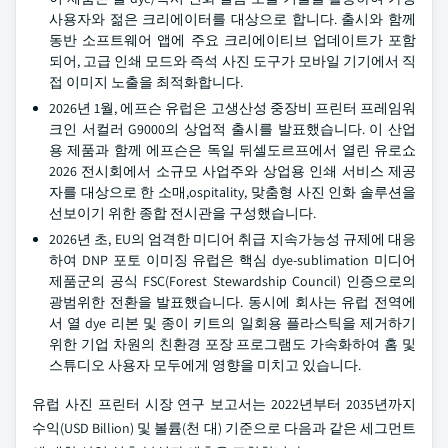
사용자와 젊은 크리에이터를 대상으로 합니다. 출시와 함께
동반 소프트웨어 앱에 주요 크리에이티브 업데이트가 포함
되어, 고급 인쇄 모드와 즉석 사진 도구가 모바일 기기에서 직
접 이미지 노출을 최적화합니다.
2026년 1월, 에프슨 유럽은 고생산성 중장비 프린터 프레임워
크인 서컬러 G9000의 상업적 출시를 발표했습니다. 이 산업
용 제품과 함께 에프슨은 독일 뒤셀도르프에서 열린 유로쇼
2026 전시회에서 소규모 사업주와 상업용 인쇄 서비스 제공
자를 대상으로 한 소매,ospitality, 맞춤형 사진 인화 솔루션을
선보이기 위한 종합 전시관을 구성했습니다.
2026년 초, EU의 엄격한 미디어 취급 지속가능성 규제에 대응
하여 DNP 포토 이미징 유럽은 핵심 dye-sublimation 미디어
제품군의 공식 FSC(Forest Stewardship Council) 인증으로의
광범위한 전환을 발표했습니다. 동시에 회사는 유럽 전역에
서 열 dye 리본 및 종이 키트의 일회용 플라스틱을 제거하기
위한 기업 차원의 친환경 포장 프로그램도 가속화하여 홈 및
스튜디오 사용자 모두에게 영향을 미치고 있습니다.
유럽 사진 프린터 시장 연구 보고서는 2022년부터 2035년까지
수익(USD Billion) 및 볼륨(천 대) 기준으로 다음과 같은 세그먼트