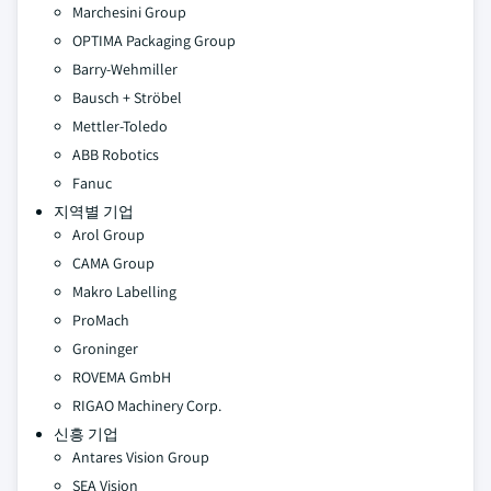
Marchesini Group
OPTIMA Packaging Group
Barry-Wehmiller
Bausch + Ströbel
Mettler-Toledo
ABB Robotics
Fanuc
지역별 기업
Arol Group
CAMA Group
Makro Labelling
ProMach
Groninger
ROVEMA GmbH
RIGAO Machinery Corp.
신흥 기업
Antares Vision Group
SEA Vision