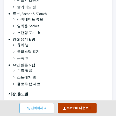
펌프 디스펜서
슬라이드 병
튜브, Sachet & 포ouch
라미네이트 튜브
일회용 Sachet
스탠딩 포ouch
경질 용기 & 병
유리 병
플라스틱 용기
금속 캔
유연 필름 & 랩
수축 필름
스트레치 랩
플로우 랩 재료
시장, 용도별
스킨케어 제품
전화하세요
무료 PDF 다운로드
페이스 크림 & 로션