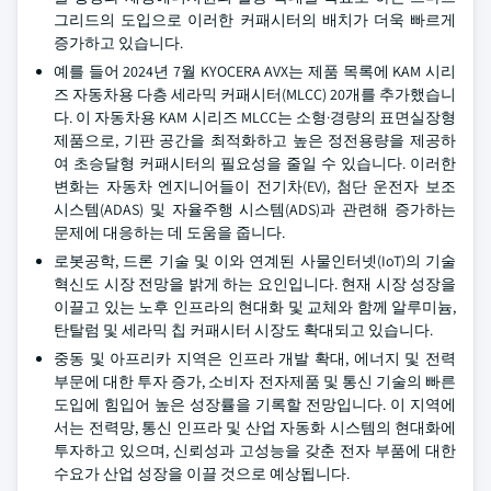
그리드의 도입으로 이러한 커패시터의 배치가 더욱 빠르게
증가하고 있습니다.
예를 들어 2024년 7월 KYOCERA AVX는 제품 목록에 KAM 시리
즈 자동차용 다층 세라믹 커패시터(MLCC) 20개를 추가했습니
다. 이 자동차용 KAM 시리즈 MLCC는 소형·경량의 표면실장형
제품으로, 기판 공간을 최적화하고 높은 정전용량을 제공하
여 초승달형 커패시터의 필요성을 줄일 수 있습니다. 이러한
변화는 자동차 엔지니어들이 전기차(EV), 첨단 운전자 보조
시스템(ADAS) 및 자율주행 시스템(ADS)과 관련해 증가하는
문제에 대응하는 데 도움을 줍니다.
로봇공학, 드론 기술 및 이와 연계된 사물인터넷(IoT)의 기술
혁신도 시장 전망을 밝게 하는 요인입니다. 현재 시장 성장을
이끌고 있는 노후 인프라의 현대화 및 교체와 함께 알루미늄,
탄탈럼 및 세라믹 칩 커패시터 시장도 확대되고 있습니다.
중동 및 아프리카 지역은 인프라 개발 확대, 에너지 및 전력
부문에 대한 투자 증가, 소비자 전자제품 및 통신 기술의 빠른
도입에 힘입어 높은 성장률을 기록할 전망입니다. 이 지역에
서는 전력망, 통신 인프라 및 산업 자동화 시스템의 현대화에
투자하고 있으며, 신뢰성과 고성능을 갖춘 전자 부품에 대한
수요가 산업 성장을 이끌 것으로 예상됩니다.