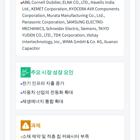
ABB, Cornell Dubilier, ELNA CO., LTD., Havells India
Ltd., KEMET Corporation, KYOCERA AVX Components
Corporation, Murata Manufacturing Co., Ltd.,
Panasonic Corporation, SAMSUNG ELECTRO-
MECHANICS, Schneider Electric, Siemens, TAIYO
YUDEN CO., LTD., TDK Corporation, Vishay
Intertechnology, Inc., WIMA GmbH & Co. KG, Xuansn
Capacitor
주요 시장 성장 요인
전기 인프라 지출 증가
자동차 산업의 전동화 확대
재생에너지 통합 확대
과제
소재 제약 및 적층 칩 커패시터 부족