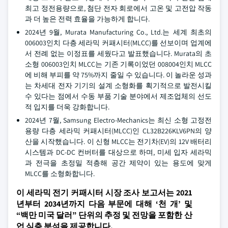
최고 정전용량으로, 첨단 전자 회로에서 고온 및 고전압 작동
과 더 높은 전력 효율을 가능하게 합니다.
2024년 9월, Murata Manufacturing Co., Ltd.는 세계 최초의
006003인치 다층 세라믹 커패시터(MLCC)를 선보이며 업계에
서 전례 없는 이정표를 세웠다고 발표했습니다. Murata의 초
소형 006003인치 MLCC는 기존 기록이었던 008004인치 MLCC
에 비해 부피를 약 75%까지 줄일 수 있습니다. 이 놀라운 성과
는 차세대 전자 기기의 설계 소형화를 획기적으로 발전시킬
수 있다는 점에서 수동 부품 기술 분야에서 제조업체의 선도
적 입지를 더욱 강화합니다.
2024년 7월, Samsung Electro-Mechanics는 최신 소형 고정전
용량 다층 세라믹 커패시터(MLCC)인 CL32B226KLV6PN의 양
산을 시작했습니다. 이 신형 MLCC는 전기차(EV)의 12V 배터리
시스템과 DC-DC 컨버터를 대상으로 하며, 미세 입자 세라믹
과 전극을 초정밀 적층해 공간 제약이 있는 용도에 맞게
MLCC를 소형화합니다.
이 세라믹 전기 커패시터 시장 조사 보고서는 2021
년부터 2034년까지 다음 부문에 대해 ‘천 개’ 및
“백만 미국 달러” 단위의 추정 및 전망을 포함한 산
업 심층 분석을 제공합니다.