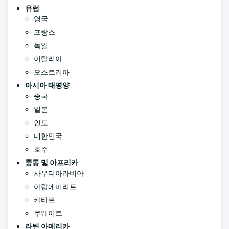
유럽
영국
프랑스
독일
이탈리아
오스트리아
아시아 태평양
중국
일본
인도
대한민국
호주
중동 및 아프리카
사우디아라비아
아랍에미리트
카타르
쿠웨이트
라틴 아메리카