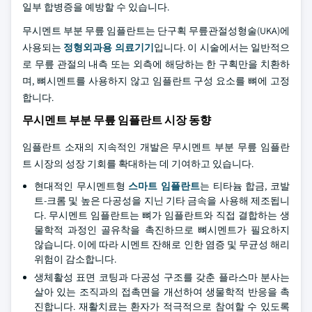
일부 합병증을 예방할 수 있습니다.
무시멘트 부분 무릎 임플란트는 단구획 무릎관절성형술(UKA)에
사용되는
정형외과용 의료기기
입니다. 이 시술에서는 일반적으
로 무릎 관절의 내측 또는 외측에 해당하는 한 구획만을 치환하
며, 뼈시멘트를 사용하지 않고 임플란트 구성 요소를 뼈에 고정
합니다.
무시멘트 부분 무릎 임플란트 시장 동향
임플란트 소재의 지속적인 개발은 무시멘트 부분 무릎 임플란
트 시장의 성장 기회를 확대하는 데 기여하고 있습니다.
현대적인 무시멘트형
스마트 임플란트
는 티타늄 합금, 코발
트-크롬 및 높은 다공성을 지닌 기타 금속을 사용해 제조됩니
다. 무시멘트 임플란트는 뼈가 임플란트와 직접 결합하는 생
물학적 과정인 골유착을 촉진하므로 뼈시멘트가 필요하지
않습니다. 이에 따라 시멘트 잔해로 인한 염증 및 무균성 해리
위험이 감소합니다.
생체활성 표면 코팅과 다공성 구조를 갖춘 플라스마 분사는
살아 있는 조직과의 접촉면을 개선하여 생물학적 반응을 촉
진합니다. 재활치료는 환자가 적극적으로 참여할 수 있도록