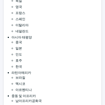
독일
영국
프랑스
스페인
이탈리아
네덜란드
아시아 태평양
중국
일본
인도
호주
한국
라틴아메리카
브라질
멕시코
아르헨티나
중동 및 아프리카
남아프리카공화국