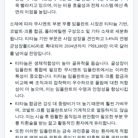
욱 빨라지고 있으며, 이는 비용 효율성과 전체 시스템 예산 측
면의 이점을 높입니다.
소재에 따라 무시멘트 부분 무릎 임플란트 시장은 티타늄 기반,
코발트-크롬 합금, 폴리에틸렌 구성요소 및 기타 소재로 세분화
됩니다. 티타늄 기반 부문은 사업 성장을 견인하고 5.4%의 연평
균성장률(CAGR)로 확대되어 2034년까지 7억8,180만 미국 달러
를 넘어설 전망입니다.
티타늄은 생체적합성이 높아 골유착을 돕습니다. 골성장이
임플란트 통합에 필요한 무시멘트 임플란트에서는 이러한
특성이 중요합니다. 티타늄 임플란트는 코발트-크롬 합금과
비교해 뼈 조직과의 접착력이 우수하므로 풀림에 대한 저항
성이 더 높으며, 이는 임플란트의 수명과 안정성을 향상시킵
니다.
티타늄 합금은 강도 대 중량비가 더 높기 때문에 훨씬 가벼우
며, 코발트-크롬 임플란트보다 기계적으로 열등하지도 않습
니다. 이는 시술 후 원활한 움직임과 편안함이 필요한 부분 무
릎 치환술을 받는 젊고 활동적인 환자에게 유리합니다.
또한 이러한 임플란트는 금속 과민증을 겪는 환자에게 적합
하므로 면역 반응 위험을 줄이기 위한 맞춤형 무릎 관절성형