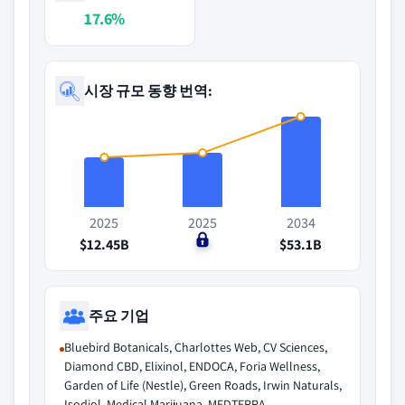
17.6%
시장 규모 동향 번역:
2025
2025
2034
$12.45B
$0
$53.1B
주요 기업
Bluebird Botanicals, Charlottes Web, CV Sciences,
Diamond CBD, Elixinol, ENDOCA, Foria Wellness,
Garden of Life (Nestle), Green Roads, Irwin Naturals,
Isodiol, Medical Marijuana, MEDTERRA