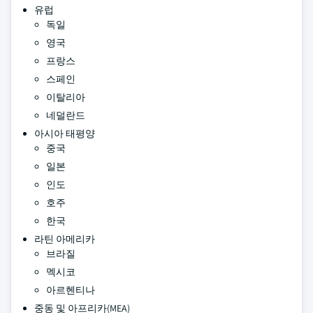
유럽
독일
영국
프랑스
스페인
이탈리아
네덜란드
아시아 태평양
중국
일본
인도
호주
한국
라틴 아메리카
브라질
멕시코
아르헨티나
중동 및 아프리카(MEA)