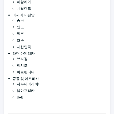
이탈리아
네덜란드
아시아 태평양
중국
인도
일본
호주
대한민국
라틴 아메리카
브라질
멕시코
아르헨티나
중동 및 아프리카
사우디아라비아
남아프리카
UAE