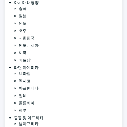
아시아 태평양
중국
일본
인도
호주
대한민국
인도네시아
태국
베트남
라틴 아메리카
브라질
멕시코
아르헨티나
칠레
콜롬비아
페루
중동 및 아프리카
남아프리카