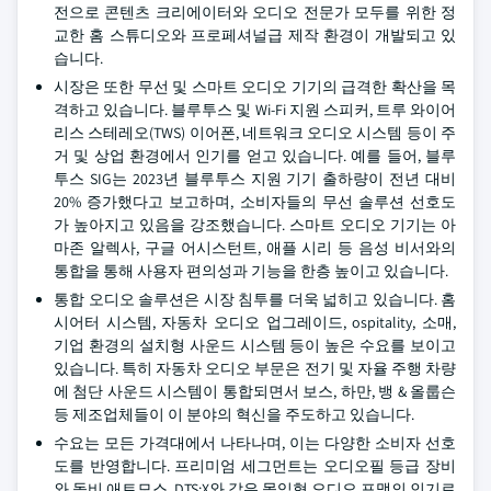
전으로 콘텐츠 크리에이터와 오디오 전문가 모두를 위한 정
교한 홈 스튜디오와 프로페셔널급 제작 환경이 개발되고 있
습니다.
시장은 또한 무선 및 스마트 오디오 기기의 급격한 확산을 목
격하고 있습니다. 블루투스 및 Wi-Fi 지원 스피커, 트루 와이어
리스 스테레오(TWS) 이어폰, 네트워크 오디오 시스템 등이 주
거 및 상업 환경에서 인기를 얻고 있습니다. 예를 들어, 블루
투스 SIG는 2023년 블루투스 지원 기기 출하량이 전년 대비
20% 증가했다고 보고하며, 소비자들의 무선 솔루션 선호도
가 높아지고 있음을 강조했습니다. 스마트 오디오 기기는 아
마존 알렉사, 구글 어시스턴트, 애플 시리 등 음성 비서와의
통합을 통해 사용자 편의성과 기능을 한층 높이고 있습니다.
통합 오디오 솔루션은 시장 침투를 더욱 넓히고 있습니다. 홈
시어터 시스템, 자동차 오디오 업그레이드, ospitality, 소매,
기업 환경의 설치형 사운드 시스템 등이 높은 수요를 보이고
있습니다. 특히 자동차 오디오 부문은 전기 및 자율 주행 차량
에 첨단 사운드 시스템이 통합되면서 보스, 하만, 뱅 & 올룹슨
등 제조업체들이 이 분야의 혁신을 주도하고 있습니다.
수요는 모든 가격대에서 나타나며, 이는 다양한 소비자 선호
도를 반영합니다. 프리미엄 세그먼트는 오디오필 등급 장비
와 돌비 애트모스, DTS:X와 같은 몰입형 오디오 포맷의 인기로