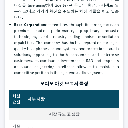
너십을 leveraging하여 Goertek은 공급망 형성과 컴팩트 및
무선 오디오 기기의 혁신을 주도하는 핵심 역할을 하고 있습
니다.
Bose Corporation
differentiates through its strong focus on
premium audio performance, proprietary acoustic
technologies, and industry-leading noise cancellation
capabilities. The company has built a reputation for high-
quality headphones, sound systems, and professional audio
solutions, appealing to both consumers and enterprise
customers. Its continuous investment in R&D and emphasis
on sound engineering excellence allow it to maintain a
competitive position in the high-end audio segment.
오디오 마켓 보고서 특성
핵심
세부 사항
요점
시장 규모 및 성장
기준