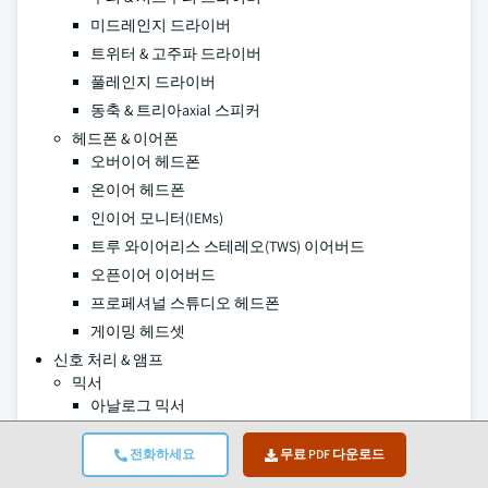
미드레인지 드라이버
트위터 & 고주파 드라이버
풀레인지 드라이버
동축 & 트리아axial 스피커
헤드폰 & 이어폰
오버이어 헤드폰
온이어 헤드폰
인이어 모니터(IEMs)
트루 와이어리스 스테레오(TWS) 이어버드
오픈이어 이어버드
프로페셔널 스튜디오 헤드폰
게이밍 헤드셋
신호 처리 & 앰프
믹서
아날로그 믹서
디지털 믹서
전화하세요
무료 PDF 다운로드
파워드 믹서