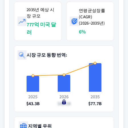
2035년 예상 시
연평균성장률
장 규모
(CAGR)
(2026~2035년)
777억 미국 달
6%
러
시장 규모 동향 번역:
2025
2026
2035
$43.3B
$46.1B
$77.7B
지역별 우위