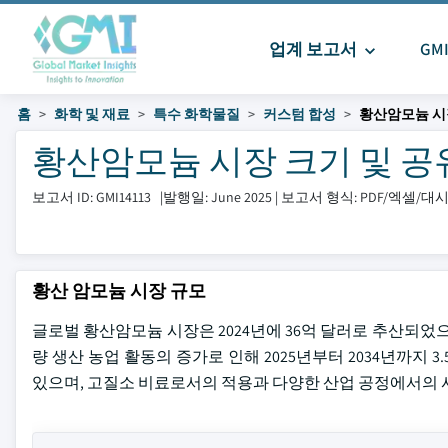
업계 보고서
GM
홈
화학 및 재료
특수 화학물질
커스텀 합성
황산암모늄 시
황산암모늄 시장 크기 및 공유 20
보고서 ID: GMI14113
|
발행일: June 2025
|
보고서 형식: PDF/엑셀/
황산 암모늄 시장 규모
글로벌 황산암모늄 시장은 2024년에 36억 달러로 추산되었
량 생산 농업 활동의 증가로 인해 2025년부터 2034년까지 
있으며, 고질소 비료로서의 적용과 다양한 산업 공정에서의