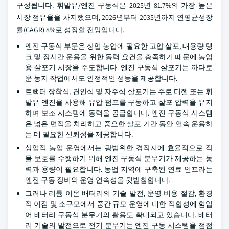
구성됩니다. 휘발유/엔진 구동식은 2025년 81.7%의 가장 높은
시장 점유율을 차지했으며, 2026년부터 2035년까지 연평균성장
률(CAGR) 8%로 성장할 전망입니다.
엔진 구동식 부문은 상업 농업에 필요한 고압 살포, 대용량 탱
크 및 장시간 운용을 위한 동력 요건을 충족하기 때문에 농업
용 살포기 시장을 주도합니다. 엔진 구동식 살포기는 까다로
운 농지 작업에서도 안정적인 성능을 제공합니다.
트랙터 장착식, 견인식 및 자주식 살포기는 주로 디젤 또는 휘
발유 엔진을 사용해 유압 펌프를 구동하고 살포 압력을 유지
하며 보조 시스템에 동력을 공급합니다. 엔진 구동식 시스템
은 넓은 면적을 처리하고 중요한 살포 기간 동안 연속 운용하
는 데 필요한 신뢰성을 제공합니다.
상업적 농업 운영에서는 광범위한 경작지에 효율적으로 작
물 보호를 수행하기 위해 엔진 구동식 분무기가 제공하는 동
력과 용량이 필요합니다. 농업 지역에 구축된 연료 인프라는
엔진 구동 장비의 운영 연속성을 뒷받침합니다.
그러나 리튬 이온 배터리의 기술 발전, 운영 비용 절감, 환경
적 이점 및 소규모에서 중간 규모 운영에 대한 적합성에 힘입
어 배터리 구동식 분무기의 활용도 확대되고 있습니다. 배터
리 기술의 발전으로 전기 분무기는 엔진 구동 시스템을 점점