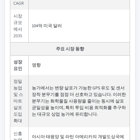
CAGR
시장
규모
104억 미국 달러
에서
2035
주요 시장 동향
성장
영향
요인
정밀
농업
농가에서는 변량 살포가 가능한 GPS 유도 및 센서
및 스
장착 분무기를 점점 더 선호하고 있습니다. 이러한
마트
분무기는 화학물질 사용량을 줄이는 동시에 살포
살포
균일성을 높이며, 특히 투입 비용 최적화를 추구하
도입
는 대규모 상업 농가에 유리합니다.
확대
신흥
아시아 태평양 및 라틴 아메리카의 개발도상국에
농업