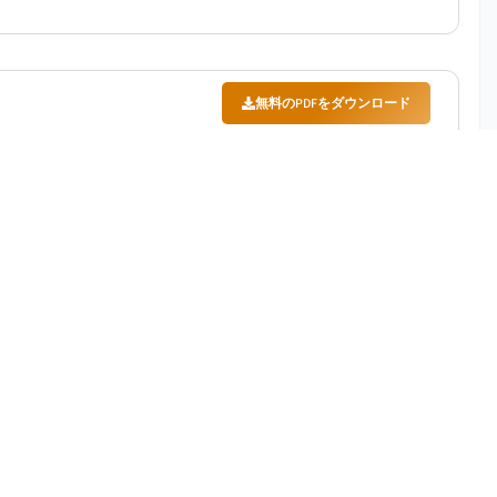
無料のPDFをダウンロード
026-2035
年から2035年にかけて年平均成長率（CAGR）5.3%
消費の拡大が挙げられる。...
無料のPDFをダウンロード
測期間
:
2026-2035
26年から2035年にかけて年平均成長率（CAGR）
デバイスへの需要の高まりが要因となっている。...