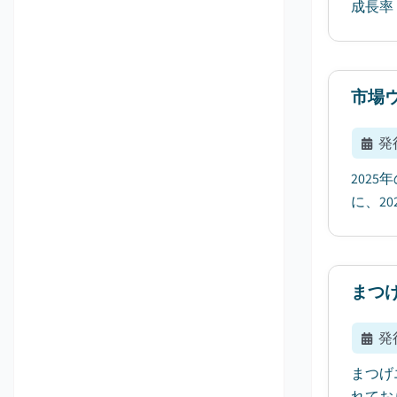
成長率（
市場
発
202
に、20
まつ
発
まつげ
れてお