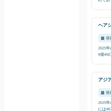
ヘア
発
2025
9億4
アジ
発
202
には4