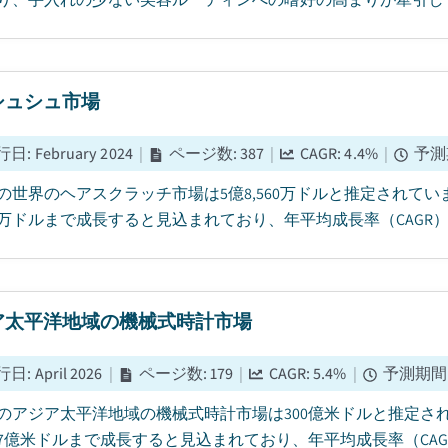
シュシュ市場
行日
:
February 2024
|
ページ数
:
387
|
CAGR:
4.4
%
|
予測
年の世界のヘアスクラッチ市場は5億8,560万ドルと推定されています
00万ドルまで成長すると見込まれており、年平均成長率（CAGR）は4
ア太平洋地域の機械式時計市場
行日
:
April 2026
|
ページ数
:
179
|
CAGR:
5.4
%
|
予測期間
5年のアジア太平洋地域の機械式時計市場は300億米ドルと推定されて
87億米ドルまで成長すると見込まれており、年平均成長率（CAGR）