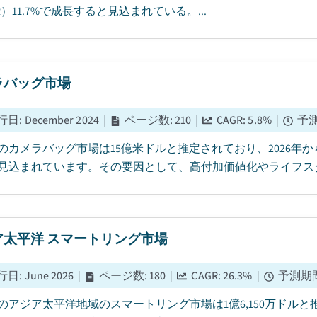
R）11.7%で成長すると見込まれている。...
ラバッグ市場
行日
:
December 2024
|
ページ数
:
210
|
CAGR:
5.8
%
|
予
5年のカメラバッグ市場は15億米ドルと推定されており、2026年から
見込まれています。その要因として、高付加価値化やライフスタ
ア太平洋 スマートリング市場
行日
:
June 2026
|
ページ数
:
180
|
CAGR:
26.3
%
|
予測期
5年のアジア太平洋地域のスマートリング市場は1億6,150万ドルと