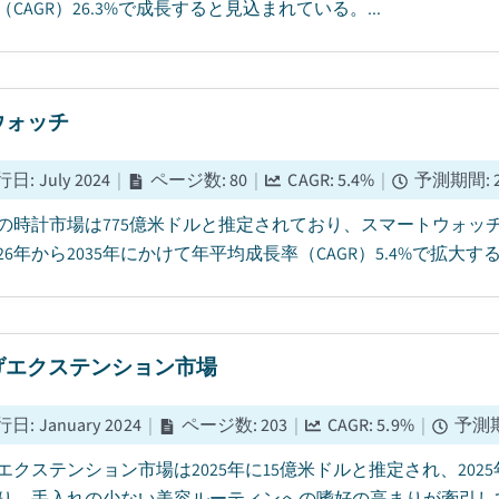
CAGR）26.3%で成長すると見込まれている。...
ウォッチ
行日
:
July 2024
|
ページ数
:
80
|
CAGR:
5.4
%
|
予測期間
:
5年の時計市場は775億米ドルと推定されており、スマートウォ
26年から2035年にかけて年平均成長率（CAGR）5.4%で拡大す
げエクステンション市場
行日
:
January 2024
|
ページ数
:
203
|
CAGR:
5.9
%
|
予測
エクステンション市場は2025年に15億米ドルと推定され、2025年
り、手入れの少ない美容ルーティンへの嗜好の高まりが牽引してい