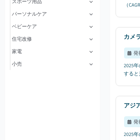
スポーツ用品
（CAG
パーソナルケア
ベビーケア
カメ
住宅改修
家電
発
小売
202
すると
アジ
発
202