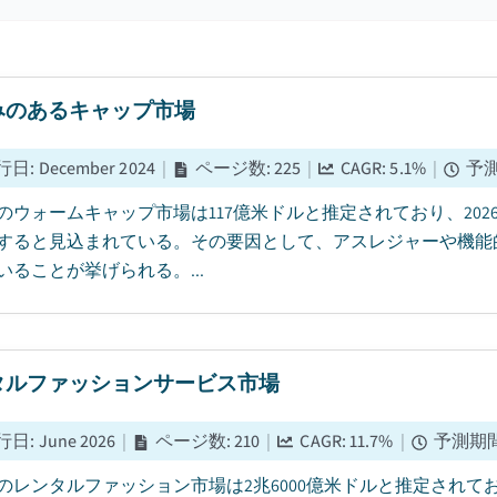
みのあるキャップ市場
行日
:
December 2024
|
ページ数
:
225
|
CAGR:
5.1
%
|
予
5年のウォームキャップ市場は117億米ドルと推定されており、2026
すると見込まれている。その要因として、アスレジャーや機能
いることが挙げられる。...
タルファッションサービス市場
行日
:
June 2026
|
ページ数
:
210
|
CAGR:
11.7
%
|
予測期
5年のレンタルファッション市場は2兆6000億米ドルと推定されてお