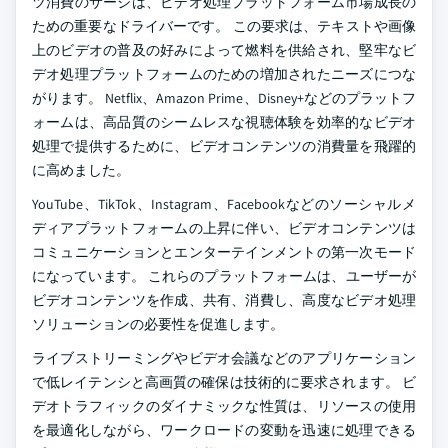
ツ消費のサージは、ビデオ処理プラットフォーム市場成長の
ための重要なドライバーです。 この要求は、テキストや画像
上のビデオの普及の好みによって燃料を供給され、堅牢なビ
デオ処理プラットフォームのための増加されたニーズにつな
がります。 Netflix、Amazon Prime、Disney+などのプラットフ
ォームは、高品質のシームレスな視聴体験を効率的なビデオ
処理で提供するために、ビデオコンテンツの消費量を飛躍的
に高めました。
YouTube、TikTok、Instagram、Facebookなどのソーシャルメ
ディアプラットフォームの上昇に伴い、ビデオコンテンツは
コミュニケーションとエンターテインメントの第一次モード
になっています。 これらのプラットフォームは、ユーザーが
ビデオコンテンツを作成、共有、消費し、高度なビデオ処理
ソリューションの必要性を促進します。
ライブストリーミングやビデオ会議などのアプリケーション
で低レイテンシと高画質の確保は技術的に要求されます。 ビ
デオトラフィックのダイナミックな性質は、リソースの使用
を最適化しながら、ワークロードの変動を迅速に処理できる