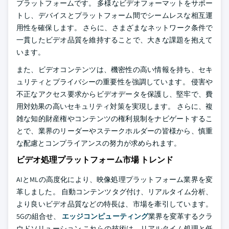
プラットフォームです。 多様なビデオフォーマットをサポー
トし、デバイスとプラットフォーム間でシームレスな相互運
用性を確保します。 さらに、さまざまなネットワーク条件で
一貫したビデオ品質を維持することで、大きな課題を抱えて
います。
また、ビデオコンテンツは、機密性の高い情報を持ち、セキ
ュリティとプライバシーの重要性を強調しています。 侵害や
不正なアクセス要求からビデオデータを保護し、堅牢で、費
用対効果の高いセキュリティ対策を実現します。 さらに、複
雑な知的財産権やコンテンツの権利規制をナビゲートするこ
とで、業界のリーダーやステークホルダーの皆様から、慎重
な配慮とコンプライアンスの努力が求められます。
ビデオ処理プラットフォーム市場 トレンド
AIとMLの高度化により、映像処理プラットフォーム業界を変
革しました。 自動コンテンツタグ付け、リアルタイム分析、
より良いビデオ品質などの特長は、市場を牽引しています。
5Gの組合せ、
エッジコンピューティング
業界を変革するクラ
ウドソリューション これらの技術は、リアルタイム処理と低