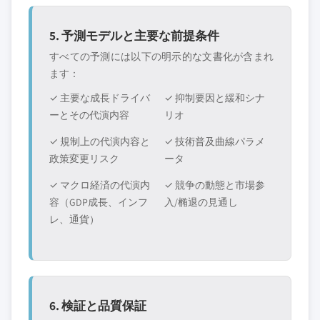
5. 予測モデルと主要な前提条件
すべての予測には以下の明示的な文書化が含まれ
ます：
✓ 主要な成長ドライバ
✓ 抑制要因と緩和シナ
ーとその代演内容
リオ
✓ 規制上の代演内容と
✓ 技術普及曲線パラメ
政策変更リスク
ータ
✓ マクロ経済の代演内
✓ 競争の動態と市場参
容（GDP成長、インフ
入/椭退の見通し
レ、通貨）
6. 検証と品質保証