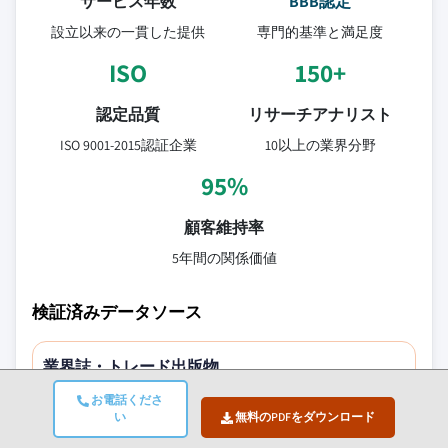
サービス年数
BBB認定
設立以来の一貫した提供
専門的基準と満足度
ISO
150+
認定品質
リサーチアナリスト
ISO 9001-2015認証企業
10以上の業界分野
95%
顧客維持率
5年間の関係価値
検証済みデータソース
業界誌・トレード出版物
セキュリティ・防衛分野の専門誌とトレードプレス
お電話くださ
い
無料のPDFをダウンロード