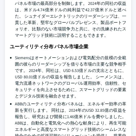
パネル市場の最高部分を制御します。 2024年の同社の収益
は、米ドル4.74億米ドルの純利益で42.37億米ドルと述べ
た。 シュナイダーエレクトリックのリーダーシップは、一
貫した革新、堅牢なグローバルプレゼンス、製品ポートフ
ォリオ、比類のない市場競争力と共に、その洗練されたス
マートグリッド技術に説明することもできます。
ユーティリティ分布 パネル市場企業
Siemensはオートメーションおよび電気配分の規模の全範
囲の彼らのリーダーシップを借りる市場の主要な競争相手
です。 2024年、同社は、USD 6.53億ドルの支出とともに、
USD 80.01億ドルの収益を報告しました。 シーメンスは、
電力流通ネットワークのグローバル運用効率、信頼性、セ
キュリティを向上させるために、スマートグリッドの要素
とデジタル技術を融合させます。
ABBのユーティリティ分布パネルは、エネルギー効率の革
新を実行します。 同社は、2024年のUSD 32.85億の収益を
報告し、研究および開発に1.46億米ドルを費やしました。
ABBは、自動化と電気化への熱心な献身により、再生可能
エネルギーと高度なスマートグリッド技術のシームレスな
統合のための拡張可能なソリューションを提供し、世界中