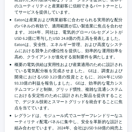
のユーティリティと産業顧客に信頼できるパートナーとし
てサービスを提供しています。
Eatonは産業および商業顧客に合わせられる実用的な配分
のパネルの有効で、適用範囲が広い製造業に焦点を合わせ
ます。 2024年、同社は、電気的グローバルセグメントが
USD 6.2億に寄与したUSD 24.8億の売上高を発表しました。
Eatonは、安全性、エネルギー管理、および高度なシステ
ムにおける競争上の優位性を提供し、効率的な運用効率を
高め、クライアントが進化する規制要件を満たします。
概要の電気供給は実用性および産業適用のために設計され
ている電気配分板を完成させました。 GEは、調査および
開発におけるUSD 3.23億の投資とともに、2024年にUSD
93.33億の利益を報告しました。 GEは、効率的な電力シス
テムコマンドと制御、グリッド慣性、複雑な流通システム
における安定性のために設計された製品を提供すること
で、デジタル技術とスマートグリッドを統合することに焦
点を当てています。
レグランドは、モジュール式でユーザーフレンドリーなユ
ーティリティ配電パネルに集中し、安全を革新的な設計と
組み合わせています。 2024年、会社はUSD 9.68億の純売上