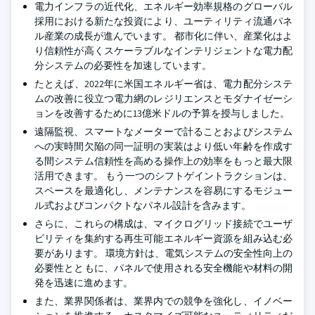
電力インフラの近代化、エネルギー効率規格のグローバル
採用における新たな投資により、ユーティリティ流通パネ
ル産業の成長が進んでいます。 都市化に伴い、産業化はよ
り信頼性が高くスケーラブルなインテリジェントな電力配
分システムの必要性を加速しています。
たとえば、2022年に米国エネルギー省は、電力配分システ
ムの改善に役立つ電力網のレジリエンスとモダナイゼーシ
ョンを改善するために13億米ドルの予算を授与しました。
遠隔監視、スマートなメーターで計ることおよびシステム
への実時間欠陥の同一証明の実装はより低い年齢を作成す
る間システム信頼性を高める操作上の効率をもっと最大限
活用できます。 もう一つのシフトゲイントラクションは、
スペースを最適化し、メンテナンスを容易にするモジュー
ル式およびコンパクトなパネル設計を含みます。
さらに、これらの構成は、マイクログリッド接続でユーザ
ビリティを集約する再生可能エネルギー資源を組み込む必
要があります。 環境方針は、電気システムの安全性向上の
必要性とともに、パネルで使用される安全機能や材料の開
発を迅速に進めます。
また、業界関係者は、業界内での競争を強化し、イノベー