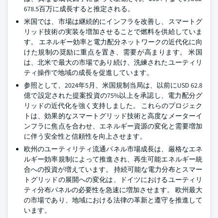
678.5百万に成長すると推定される。
米国では、市場は継続的にインフラを改善し、スマートグ
リッド技術の実装を増加させることで燃料を供給していま
す。 エネルギー効率と電力配分ネットワークの近代化に向
けた規制の奨励に重点を置き、需要が高まります。 米国
は、北米で最大の市場であり続け、洗練されたユーティリ
ティ操作で地域の成長を促進しています。
参照として、2024年5月、米国規制当局は、以前にUSD 62.8
億で設定された提案投資の75%以上を承認し、電力配分グ
リッドの近代化を強く支持しました。 これらのプロジェク
トは、効果的なスマートグリッド技術と高度なメーターイ
ンフラに焦点を合わせ、エネルギー資源の変化と需要増加
に伴う安全性と信頼性を向上させます。
欧州のユーティリティ流通パネル市場成長は、厳格なエネ
ルギー効率規制によって推進され、再生可能エネルギー統
合への投資が増えています。 持続可能な電力分布とスマー
トグリッドの展開への変化は、ドイツにおけるユーティリ
ティ分布パネルの必要性を急速に増加させます。 欧州最大
の市場であり、地域における法律の革新と遵守を推進して
います。