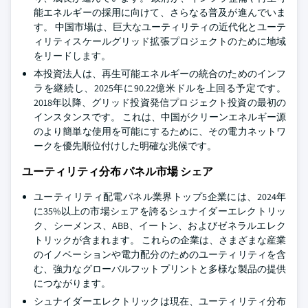
能エネルギーの採用に向けて、さらなる普及が進んでいま
す。 中国市場は、巨大なユーティリティの近代化とユーテ
ィリティスケールグリッド拡張プロジェクトのために地域
をリードします。
本投資法人は、再生可能エネルギーの統合のためのインフ
ラを継続し、2025年に90.22億米ドルを上回る予定です。
2018年以降、グリッド投資発信プロジェクト投資の最初の
インスタンスです。 これは、中国がクリーンエネルギー源
のより簡単な使用を可能にするために、その電力ネットワ
ークを優先順位付けした明確な兆候です。
ユーティリティ分布 パネル市場 シェア
ユーティリティ配電パネル業界トップ5企業には、2024年
に35%以上の市場シェアを誇るシュナイダーエレクトリッ
ク、シーメンス、ABB、イートン、およびゼネラルエレク
トリックが含まれます。 これらの企業は、さまざまな産業
のイノベーションや電力配分のためのユーティリティを含
む、強力なグローバルフットプリントと多様な製品の提供
につながります。
シュナイダーエレクトリックは現在、ユーティリティ分布