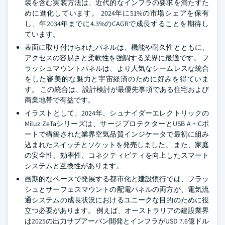
装を含む実装方法は、近代的なインフラの要求を満たすた
めに進化しています。 2024年に51%の市場シェアを保有
し、年2034年までに4.3%のCAGRで成長することを期待し
ています。
表面に取り付けられたパネルは、機能や耐久性とともに、
アクセスの容易さと柔軟性を強調する業界に最適です。 フ
ラッシュマウントパネルは、より人気なシームレスな統合
をした審美的な魅力と宇宙経済のために好みを得ていま
す。 この統合は、設計検討が最優先事項である住宅および
商業地帯で有益です。
イラストとして、2024年、シュナイダーエレクトリックの
Miluz ZeTaシリーズは、サージプロテクターとUSB A + Cポ
ートで構築された業界空気品質インジケータで最初に組み
込まれたスイッチとソケットを発売しました。 また、家庭
の安全性、効率性、コネクティビティを向上したスマート
システムと互換性があります。
画期的なペースで発展する都市化と建設慣行では、フラッ
シュとサーフェスマウントの配電パネルの両方が、電気流
通システムの成長状況におけるユニークな目的のために役
立つ必要があります。 例えば、オーストラリアの建設業界
は2025の出力サブアーバン開発とインフラがUSD 7.6億ドル