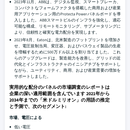
2023年11月、ABBは、デジタル監視、スマートブレーカ、
コンパクトなフォームファクタを搭載した商用および産業
用アプリケーション用のProtecta Powerパネルボードを導
入しました。 ABBスマートビルのインフラを強化し、適応
可能な構成、リモートモニタリング、サブメータリングに
より、信頼性と確実な電力配分を実現します。
2023年8月、Eatonは、北米製造のフットプリントを増加さ
せ、電圧規制当局、変圧器、およびバスウェイ製品の生産
を増幅するために500万ドル以上を割り当てました。 これ
らのアップグレードは、製造能力を改善し、グリッドの近
代化とインフラストラクチャのイニシアチブをサポートし
ながら、ユーティリティ、商用、および産業需要の増加を
サポートしました。
実用的な配分のパネルの市場調査のレポートは
企業の深い適用範囲を含んでいます 2021年から
2034年までの「米ドルミリオン」の用語の推定
と予測で、次のセグメント:
市場、電圧による
低い電圧