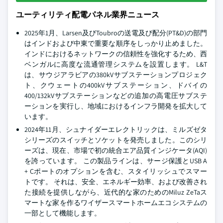
ユーティリティ配電パネル業界ニュース
2025年1月、Larsen及びToubroの送電及び配分(PT&D)の部門
はインドおよび中東で重要な順序をしっかり止めました。
インドにおけるネットワークの信頼性を強化するため、西
ベンガルに高度な流通管理システムを設置します。 L&T
は、サウジアラビアの380kVサブステーションプロジェク
ト、クウェートの400kVサブステーション、ドバイの
400/132kVサブステーションなどの追加の高電圧サブステ
ーションを実行し、地域におけるインフラ開発を拡大して
います。
2024年11月、シュナイダーエレクトリックは、ミルズゼタ
シリーズのスイッチとソケットを発売しました。このシリ
ーズは、現在、市場で初の統合エア品質インジケータ(AQI)
を誇っています。 この製品ラインは、サージ保護とUSB A
+ Cポートのオプションを含む、スタイリッシュでスマー
トです。 それは、安全、エネルギー効率、および改善され
た接続を提供しながら、近代的な家のためのMiluz ZeTaス
マートな家を作るワイザースマートホームエコシステムの
一部として機能します。