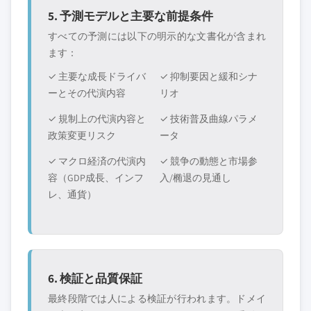
5. 予測モデルと主要な前提条件
すべての予測には以下の明示的な文書化が含まれ
ます：
✓ 主要な成長ドライバ
✓ 抑制要因と緩和シナ
ーとその代演内容
リオ
✓ 規制上の代演内容と
✓ 技術普及曲線パラメ
政策変更リスク
ータ
✓ マクロ経済の代演内
✓ 競争の動態と市場参
容（GDP成長、インフ
入/椭退の見通し
レ、通貨）
6. 検証と品質保証
最終段階では人による検証が行われます。ドメイ