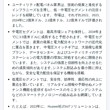
ユーティリティ配電パネル業界は、技術の発展と進化する
インフラニーズを主導し、低・中電圧セグメントの注目ト
レンドを経験しています。 市場は、それぞれ2022、2023、
2024年に2億米ドル、2.1億米ドル、2.2億米ドルで評価され
ました。
中電圧セグメントは、最高市場シェアを保持し、2034年ま
でに3.5億米ドルに成長すると予想されます。 中電圧セグ
メントでは、産業の発展と電力配分ネットワークの近代化
に重点を置きます。 中電圧スイッチギアは、大規模な産業
プラント、データセンター、およびユーティリティのサブ
ステーションの電力需要の増加に対処するために開発され
ています。 また、システムの強度と信頼性を向上させるた
めの成長傾向があります, システム割込みを最小限に抑え
ながら、安全な電力配信を保証する機能を搭載.
低電圧セグメントでは、安全性、効率性、適応性の向上に
重点を置いています。 リアルタイム情報や予期せぬメンテ
ナンス機能を提供するIoTベースのモニタリングシステム
などのスマートテクノロジーの組み込みを網羅していま
す。
たとえば、2023年に、Huawei社のIoTソリューションは、