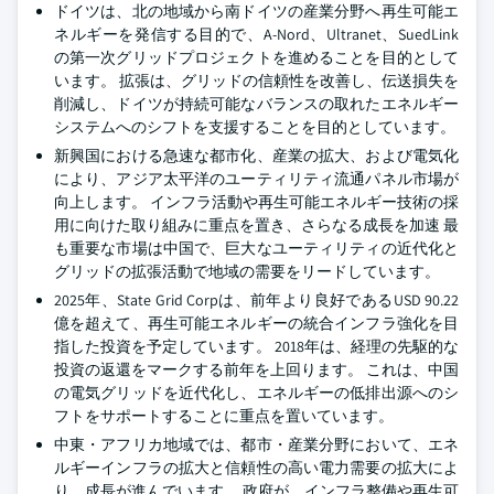
ドイツは、北の地域から南ドイツの産業分野へ再生可能エ
ネルギーを発信する目的で、A-Nord、Ultranet、SuedLink
の第一次グリッドプロジェクトを進めることを目的として
います。 拡張は、グリッドの信頼性を改善し、伝送損失を
削減し、ドイツが持続可能なバランスの取れたエネルギー
システムへのシフトを支援することを目的としています。
新興国における急速な都市化、産業の拡大、および電気化
により、アジア太平洋のユーティリティ流通パネル市場が
向上します。 インフラ活動や再生可能エネルギー技術の採
用に向けた取り組みに重点を置き、さらなる成長を加速 最
も重要な市場は中国で、巨大なユーティリティの近代化と
グリッドの拡張活動で地域の需要をリードしています。
2025年、State Grid Corpは、前年より良好であるUSD 90.22
億を超えて、再生可能エネルギーの統合インフラ強化を目
指した投資を予定しています。 2018年は、経理の先駆的な
投資の返還をマークする前年を上回ります。 これは、中国
の電気グリッドを近代化し、エネルギーの低排出源へのシ
フトをサポートすることに重点を置いています。
中東・アフリカ地域では、都市・産業分野において、エネ
ルギーインフラの拡大と信頼性の高い電力需要の拡大によ
り、成長が進んでいます。 政府が、インフラ整備や再生可