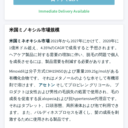
Immediate Delivery Available
米国ミノキシル市場規模
米国ミネオキシル市場
2021年から2027年にかけて、2020年に
1億米ドル超え、4.35%のCAGRで成長すると予想されます。
ヘアケア製品に対する需要の増加に伴い、脱毛の問題で個人
を成長させるには、製品需要を削減する必要があります。
Minoxidilは分子方式C9H15N5Oおよび重量209.25g/molがある
有機化合物です。 それはメタノールのような水そして有機溶
剤で溶けます、
アセトン
そしてプロピレン グリコール。 プ
ロダクトは女性および男性の毛損失の処置で使用され、毛の
成長を促進する反alopeciaおよび抗hypertensive代理店です。
それはタブレット、口頭形態、局所液体および泡で利用でき
ます。 また、バルディネスプロセスを遅くし、髪の成長を刺
激するために使用される製品です。