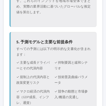
す。これらのインプットを地域市場全体でまと
め、実際の業界活動に基づいたグローバルな推定
値を算出します。
5. 予測モデルと主要な前提条件
すべての予測には以下の明示的な文書化が含まれ
ます：
✓ 主要な成長ドライバ
✓ 抑制要因と緩和シナ
ーとその代演内容
リオ
✓ 規制上の代演内容と
✓ 技術普及曲線パラメ
政策変更リスク
ータ
✓ マクロ経済の代演内
✓ 競争の動態と市場参
容（GDP成長、インフ
入/椭退の見通し
レ、通貨）