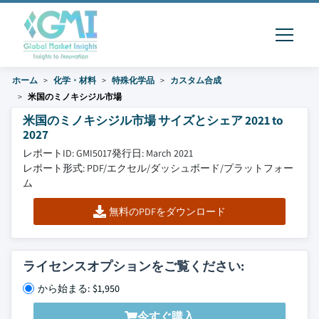
ホーム
化学・材料
特殊化学品
カスタム合成
米国のミノキシジル市場
米国のミノキシジル市場 サイズとシェア 2021 to
2027
レポートID: GMI5017
発行日: March 2021
レポート形式: PDF/エクセル/ダッシュボード/プラットフォー
ム
無料のPDFをダウンロード
ライセンスオプションをご覧ください:
から始まる: $1,950
今すぐ購入