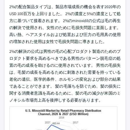
2%の配合製品タイプは、製品市場成長の機会を表す2020年の
USD 100百万を上回りました。 2%の濃度と5%の濃度として処
方に基づいて接着されます。 2%のminoxidilの公式は毛の再生
の解決で使用され、女性のために毛損失問題に直面します。
高い熱、ヘアスタイルおよび処置および圧力の毛用具の使用
の増加された使用は女性で毛損失問題に導きました。
2%の解決の公式は男性の毛の心配プロダクト製造のためのプ
ロダクト要求を高めるべきである男性のパターン脱毛症の処
置の毛の成長を助けるのに使用されています。 男性の毛損失
は、毛髪の成長を高めるために刺激された需要を持っている
老化の遺伝、医学的条件、ホルモンの変化および部分の結果
であることができます。 髪の毛落ちを防ぐため、髪の損失に
関する消費者意識を高めるために、髪の毛の減少が米国のミ
ノキシル市場売上高を後押しする必要があります。