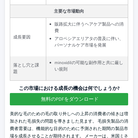
主要な市場動向
販路拡大に伴うヘアケア製品への消
費
成長要因
アロペシアエリアタの普及に伴い、
パーソナルケア市場を発展
minoxidilの可能な副作用と共に厳し
落とし穴と課
い規則
題
この市場における成長の機会は何でしょうか?
無料のPDFをダウンロード
美的な毛のための毛の取り外しへの上昇の消費者の傾きは増
加された毛損失の問題を導きました見ます。 毛損失製品の消
費者需要は、機能的な目的のために予測された期間の製品市
場を成長させることが期待されます。 メーカーは、米国ミネ