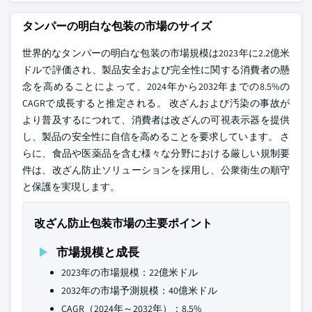
タンパーの明白な包装の市場のサイズ
世界的なタンパーの明白な包装の市場規模は2023年に2.2億米
ドルで評価され、製品安全および完全性に関する消費者の懸
念を高めることによって、2024年から2032年までの8.5%の
CAGRで成長すると推定される。 改ざんおよび汚染の事故が
より普及するにつれて、消費者は改ざんの可視表示器を提供
し、製品の安全性に自信を高めることを要求しています。 さ
らに、食品や医薬品を含む様々な分野における厳しい規制要
件は、改ざん防止ソリューションを採用し、公衆衛生の順守
と保護を実現します。
改ざん防止包装市場の主要ポイント
市場規模と成長
2023年の市場規模：22億米ドル
2032年の市場予測規模：40億米ドル
CAGR（2024年～2032年）：8.5%