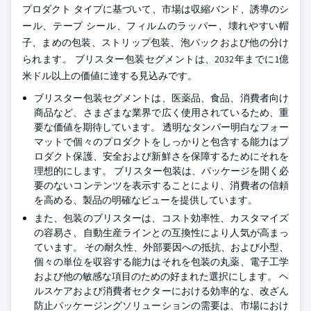
プロダクト タイプに基づいて、市場は収縮バンド、誘導のシ
ール、テープ シール、フィルムのラッパー、壊れやすい帽
子、まめの包装、ストリップ包装、泡パックおよび他の分け
られます。 ブリスター包装セグメントは、2032年までに1億
米ドル以上の価値に達する見込みです。
ブリスター包装セグメントは、医薬品、食品、消費者向け
商品など、さまざまな業界で広く使用されているため、重
要な価値を期待しています。 透明なタンパー明白なフォー
マットで個々のプロダクトをしっかりと包含する能力はプ
ロダクト保護、安全および新鮮さを保障するためにそれを
理想的にします。 ブリスター包装は、パッケージを開く必
要のないコンテンツを表示することにより、消費者の信頼
を高める、製品の明確なビューを提供しています。
また、包装のブリスターは、コスト効率性、カスタマイズ
の容易さ、自動生産ラインとの互換性により人気が高まっ
ています。 その耐久性、外部要因への抵抗、および小型、
個々の単位を収容する能力はそれを包装の丸薬、電子工学
および他の敏感な項目のための好まれた選択にします。 ヘ
ルスケアおよび消費者セクターにおける効率的な、改ざん
防止パッケージングソリューションの需要は、市場におけ