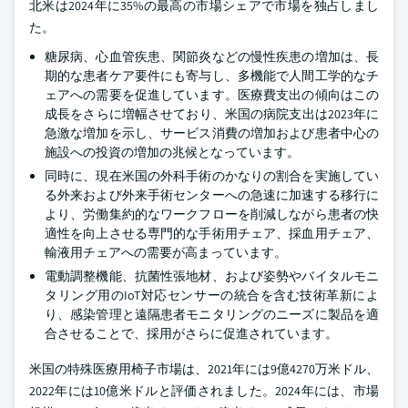
北米は2024年に35%の最高の市場シェアで市場を独占しまし
た。
糖尿病、心血管疾患、関節炎などの慢性疾患の増加は、長
期的な患者ケア要件にも寄与し、多機能で人間工学的なチ
ェアへの需要を促進しています。医療費支出の傾向はこの
成長をさらに増幅させており、米国の病院支出は2023年に
急激な増加を示し、サービス消費の増加および患者中心の
施設への投資の増加の兆候となっています。
同時に、現在米国の外科手術のかなりの割合を実施してい
る外来および外来手術センターへの急速に加速する移行に
より、労働集約的なワークフローを削減しながら患者の快
適性を向上させる専門的な手術用チェア、採血用チェア、
輸液用チェアへの需要が高まっています。
電動調整機能、抗菌性張地材、および姿勢やバイタルモニ
タリング用のIoT対応センサーの統合を含む技術革新によ
り、感染管理と遠隔患者モニタリングのニーズに製品を適
合させることで、採用がさらに促進されています。
米国の特殊医療用椅子市場は、2021年には9億4270万米ドル、
2022年には10億米ドルと評価されました。2024年には、市場