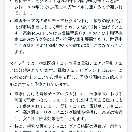
透析チェアセグメントは2024年に2億1,990万米ドルと評価
され、2034年までに4億9,810万米ドルに達すると予測され
ています。
検査チェア内の透析チェアセグメントは、複数の臨床的お
よび市場要因によって牽引され、力強い成長を遂げていま
す。高齢化人口における慢性腎臓病(CKD)および末期腎疾
患(ESRD)の有病率の上昇が主要な牽引要因であり、世界中
で血液透析および関連治療への需要の増加につながってい
ます。
タイプ別では、特殊医療チェア市場は電動チェアと手動チェ
アに分類されています。電動チェアセグメントは2024年に
70.4%の売上シェアで市場を支配し、予測期間内に57億米ド
ルに達すると予測されています。
市場における電動チェアの拡大は主に、医療環境における
高度で患者中心のソリューションに対する高まる圧力によ
って促進されています。電動チェアは、電動ポジショニン
グ、高さ調整、リクライニング機能を提供し、患者の快適
性、安全性、臨床効果を向上させます。
特に、頻繁な再ポジショニングと長時間の処置が一般的で