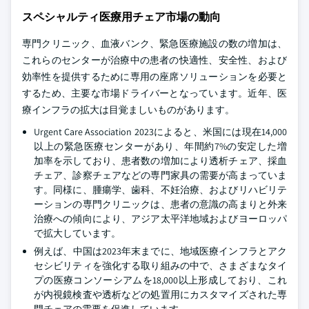
スペシャルティ医療用チェア市場の動向
専門クリニック、血液バンク、緊急医療施設の数の増加は、
これらのセンターが治療中の患者の快適性、安全性、および
効率性を提供するために専用の座席ソリューションを必要と
するため、主要な市場ドライバーとなっています。近年、医
療インフラの拡大は目覚ましいものがあります。
Urgent Care Association 2023によると、米国には現在14,000
以上の緊急医療センターがあり、年間約7%の安定した増
加率を示しており、患者数の増加により透析チェア、採血
チェア、診察チェアなどの専門家具の需要が高まっていま
す。同様に、腫瘍学、歯科、不妊治療、およびリハビリテ
ーションの専門クリニックは、患者の意識の高まりと外来
治療への傾向により、アジア太平洋地域およびヨーロッパ
で拡大しています。
例えば、中国は2023年末までに、地域医療インフラとアク
セシビリティを強化する取り組みの中で、さまざまなタイ
プの医療コンソーシアムを18,000以上形成しており、これ
が内視鏡検査や透析などの処置用にカスタマイズされた専