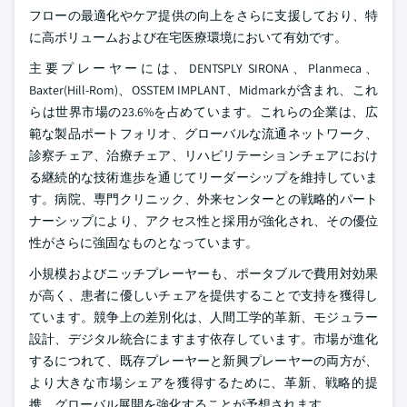
フローの最適化やケア提供の向上をさらに支援しており、特
に高ボリュームおよび在宅医療環境において有効です。
主要プレーヤーには、DENTSPLY SIRONA、Planmeca、
Baxter(Hill-Rom)、OSSTEM IMPLANT、Midmarkが含まれ、これ
らは世界市場の23.6%を占めています。これらの企業は、広
範な製品ポートフォリオ、グローバルな流通ネットワーク、
診察チェア、治療チェア、リハビリテーションチェアにおけ
る継続的な技術進歩を通じてリーダーシップを維持していま
す。病院、専門クリニック、外来センターとの戦略的パート
ナーシップにより、アクセス性と採用が強化され、その優位
性がさらに強固なものとなっています。
小規模およびニッチプレーヤーも、ポータブルで費用対効果
が高く、患者に優しいチェアを提供することで支持を獲得し
ています。競争上の差別化は、人間工学的革新、モジュラー
設計、デジタル統合にますます依存しています。市場が進化
するにつれて、既存プレーヤーと新興プレーヤーの両方が、
より大きな市場シェアを獲得するために、革新、戦略的提
携、グローバル展開を強化することが予想されます。