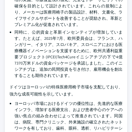
確保を目的として設計されています。これらの規制によ
り、メーカーは医療用椅子の製品設計、材料、文書化、ラ
イフサイクルサポートを改善することが奨励され、革新と
プレミアム化が促進されています。
同時に、公的資金と革新インセンティブが増加していま
す。たとえば、2025年7月、欧州委員会は、フランス、ハ
ンガリー、イタリア、スロバキア、スロベニアにおける医
療機器イノベーションを支援するために、欧州共通利益重
要プロジェクト(IPCEI)Tech4Cureイニシアチブの下で4億
7370万米ドルの資金パッケージを承認しました。このイニ
シアチブは、追加の民間投資を引き付け、雇用機会を創出
することも期待されています。
ドイツはヨーロッパの特殊医療用椅子市場を支配しており、
強力な成長可能性を示しています。
ヨーロッパ市場におけるドイツの優位性は、先進的な医療
インフラ、増加する医療支出、および患者中心のケアへの
強い焦点の組み合わせによって推進されています。同国
は、病院、専門クリニック、外来施設の確立されたネット
ワークを有しており、歯科、眼科、透析、リハビリテーシ