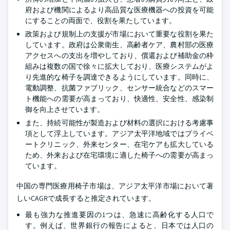
府および機関によるより高品質な医療機器への投資を可能
にすることの両面で、役割を果たしています。
政策および規制上の支援が市場において重要な役割を果た
しています。政府は公衆衛生、高齢者ケア、農村部の医療
アクセスへの支出を増やしており、償還および補助金の枠
組みは複数の国で徐々に拡大しており、医療システムがよ
り先進的な椅子を調達できるようにしています。同時に、
電動調整、抗菌ファブリック、センサー統合などのスマー
ト機能への需要が高まっており、快適性、安全性、感染制
御を向上させています。
また、持続可能性が製造および材料の選択における考慮事
項として浮上しています。アジア太平洋地域ではプライベ
ートクリニック、外来センター、在宅ケアも拡大している
ため、外来および在宅環境に適した椅子への需要が高まっ
ています。
中国の専門医療用椅子市場は、アジア太平洋市場において著
しいCAGRで成長すると推定されています。
最も強力な推進要因の1つは、急速に高齢化する人口で
す。例えば、世界銀行の報告によると、日本では人口の