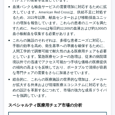
門チェアの需要を促進しています。
血液バンクも輸血サービスの需要増加に対応するために拡
大しています。American Red Crossは、供給不足に対処す
るため、2022年以降、献血センターおよび移動採血ユニッ
トの増加を報告しています。これらの患者のニーズを満た
すために、Red Crossは毎日約12,500の血液および約3,000の
血小板献血を収集する必要があります。
これらの施設のそれぞれは、多様な患者ニーズに対応し、
手順の効率を高め、衛生基準への準拠を確保するために、
人間工学的で調整可能で耐久性のある医療用チェアを必要
としています。緊急医療センターの急増は、従来の病院環
境以外での迅速でアクセス可能かつ手頃な価格の医療提供
の傾向の高まりを反映しており、ポータブルで清掃が容易
な専門チェアの需要をさらに加速させています。
総合的に、これらの医療施設の世界的な増加は、メーカー
が拡大する外来および現場医療エコシステムに対応するた
めの設計を革新するにつれて、市場の強力な成長ドライバ
ーを強調しています。
スペシャルティ医療用チェア市場の分析