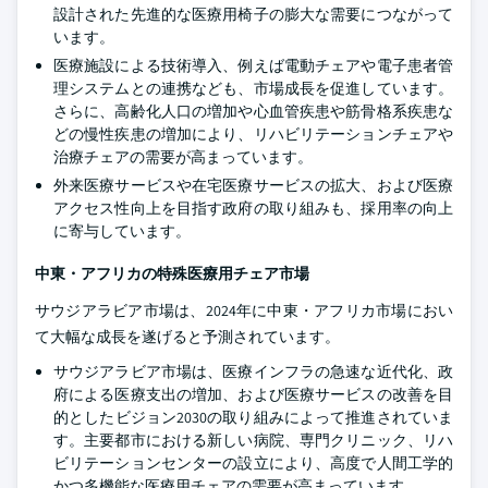
設計された先進的な医療用椅子の膨大な需要につながって
います。
医療施設による技術導入、例えば電動チェアや電子患者管
理システムとの連携なども、市場成長を促進しています。
さらに、高齢化人口の増加や心血管疾患や筋骨格系疾患な
どの慢性疾患の増加により、リハビリテーションチェアや
治療チェアの需要が高まっています。
外来医療サービスや在宅医療サービスの拡大、および医療
アクセス性向上を目指す政府の取り組みも、採用率の向上
に寄与しています。
中東・アフリカの特殊医療用チェア市場
サウジアラビア市場は、2024年に中東・アフリカ市場におい
て大幅な成長を遂げると予測されています。
サウジアラビア市場は、医療インフラの急速な近代化、政
府による医療支出の増加、および医療サービスの改善を目
的としたビジョン2030の取り組みによって推進されていま
す。主要都市における新しい病院、専門クリニック、リハ
ビリテーションセンターの設立により、高度で人間工学的
かつ多機能な医療用チェアの需要が高まっています。