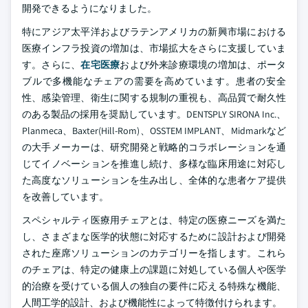
開発できるようになりました。
特にアジア太平洋およびラテンアメリカの新興市場における
医療インフラ投資の増加は、市場拡大をさらに支援していま
す。さらに、
在宅医療
および外来診療環境の増加は、ポータ
ブルで多機能なチェアの需要を高めています。患者の安全
性、感染管理、衛生に関する規制の重視も、高品質で耐久性
のある製品の採用を奨励しています。DENTSPLY SIRONA Inc.、
Planmeca、Baxter(Hill-Rom)、OSSTEM IMPLANT、Midmarkなど
の大手メーカーは、研究開発と戦略的コラボレーションを通
じてイノベーションを推進し続け、多様な臨床用途に対応し
た高度なソリューションを生み出し、全体的な患者ケア提供
を改善しています。
スペシャルティ医療用チェアとは、特定の医療ニーズを満た
し、さまざまな医学的状態に対応するために設計および開発
された座席ソリューションのカテゴリーを指します。これら
のチェアは、特定の健康上の課題に対処している個人や医学
的治療を受けている個人の独自の要件に応える特殊な機能、
人間工学的設計、および機能性によって特徴付けられます。