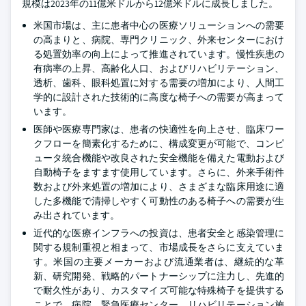
規模は2023年の11億米ドルから12億米ドルに成長しました。
米国市場は、主に患者中心の医療ソリューションへの需要
の高まりと、病院、専門クリニック、外来センターにおけ
る処置効率の向上によって推進されています。慢性疾患の
有病率の上昇、高齢化人口、およびリハビリテーション、
透析、歯科、眼科処置に対する需要の増加により、人間工
学的に設計された技術的に高度な椅子への需要が高まって
います。
医師や医療専門家は、患者の快適性を向上させ、臨床ワー
クフローを簡素化するために、構成変更が可能で、コンピ
ュータ統合機能や改良された安全機能を備えた電動および
自動椅子をますます使用しています。さらに、外来手術件
数および外来処置の増加により、さまざまな臨床用途に適
した多機能で清掃しやすく可動性のある椅子への需要が生
み出されています。
近代的な医療インフラへの投資は、患者安全と感染管理に
関する規制重視と相まって、市場成長をさらに支えていま
す。米国の主要メーカーおよび流通業者は、継続的な革
新、研究開発、戦略的パートナーシップに注力し、先進的
で耐久性があり、カスタマイズ可能な特殊椅子を提供する
ことで、病院、緊急医療センター、リハビリテーション施