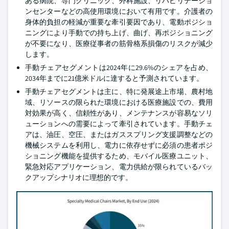
ある病院、専門クリニック、外科施設、リハビリテーショ
ンセンターなどの高使用環境において有用です。介護者の
身体的負担の軽減が重要な牽引要因であり、電動ポジショ
ニングにより手動での持ち上げ、曲げ、再ポジショニング
が不要になり、医療従事者の筋骨格系損傷のリスクが減少
します。
手動チェアセグメントは2024年に29.6%のシェアを占め、
2034年までに21億米ドルに達すると予測されています。
手動チェアセグメントは主に、特に発展途上市場、農村地
域、リソースの限られた環境における医療施設での、費用
対効果が高く、信頼性があり、メンテナンスが容易なソリ
ューションへの需要によって牽引されています。手動チェ
アは、油圧、空圧、またはガススプリング支援調整などの
機械システムを利用し、電力に依存せずに必須の患者ポジ
ショニング機能を提供するため、モバイル医療ユニット、
緊急対応アプリケーション、電力供給が限られているバッ
クアップシナリオに理想的です。