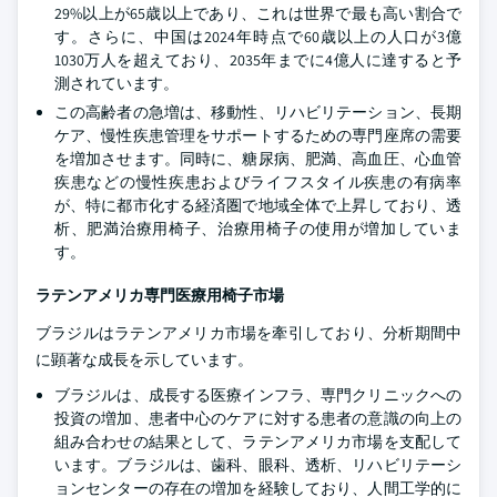
29%以上が65歳以上であり、これは世界で最も高い割合で
す。さらに、中国は2024年時点で60歳以上の人口が3億
1030万人を超えており、2035年までに4億人に達すると予
測されています。
この高齢者の急増は、移動性、リハビリテーション、長期
ケア、慢性疾患管理をサポートするための専門座席の需要
を増加させます。同時に、糖尿病、肥満、高血圧、心血管
疾患などの慢性疾患およびライフスタイル疾患の有病率
が、特に都市化する経済圏で地域全体で上昇しており、透
析、肥満治療用椅子、治療用椅子の使用が増加していま
す。
ラテンアメリカ専門医療用椅子市場
ブラジルはラテンアメリカ市場を牽引しており、分析期間中
に顕著な成長を示しています。
ブラジルは、成長する医療インフラ、専門クリニックへの
投資の増加、患者中心のケアに対する患者の意識の向上の
組み合わせの結果として、ラテンアメリカ市場を支配して
います。ブラジルは、歯科、眼科、透析、リハビリテーシ
ョンセンターの存在の増加を経験しており、人間工学的に