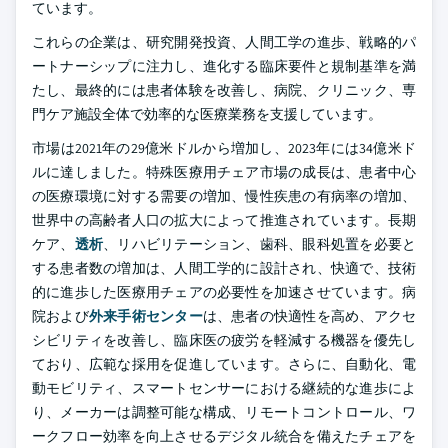
ています。
これらの企業は、研究開発投資、人間工学の進歩、戦略的パ
ートナーシップに注力し、進化する臨床要件と規制基準を満
たし、最終的には患者体験を改善し、病院、クリニック、専
門ケア施設全体で効率的な医療業務を支援しています。
市場は2021年の29億米ドルから増加し、2023年には34億米ド
ルに達しました。特殊医療用チェア市場の成長は、患者中心
の医療環境に対する需要の増加、慢性疾患の有病率の増加、
世界中の高齢者人口の拡大によって推進されています。長期
ケア、
透析
、リハビリテーション、歯科、眼科処置を必要と
する患者数の増加は、人間工学的に設計され、快適で、技術
的に進歩した医療用チェアの必要性を加速させています。病
院および
外来手術センター
は、患者の快適性を高め、アクセ
シビリティを改善し、臨床医の疲労を軽減する機器を優先し
ており、広範な採用を促進しています。さらに、自動化、電
動モビリティ、スマートセンサーにおける継続的な進歩によ
り、メーカーは調整可能な構成、リモートコントロール、ワ
ークフロー効率を向上させるデジタル統合を備えたチェアを