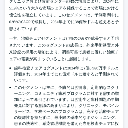
クリニックおよび診断センターの数の増加により、2024年に
51.9%という大きな市場シェアを確保することで市場における
優位性を確立しています。このセグメントは、予測期間中に
6.9%のCAGRで成長し、2034年までに38億米ドルを超えると予
想されています。
一方、治療チェアセグメントは7.7%のCAGRで成長すると予想
されています。このセグメントの成長は、外来手術処置と外
来診療の採用の増加により、調整可能で患者に優しい治療チ
ェアの需要が高まっていることに起因します。
歯科検査チェアセグメントは2024年に7億6,980万米ドルと
評価され、2034年までに15億米ドルに達すると予測されて
います。
このセグメントは主に、予防的口腔健康、定期的なスクリ
ーニング、コミュニティ歯科プログラムに対する需要の増
加によって牽引されています。口腔衛生と歯科問題の早期
発見に対する意識の高まりにより、クリニック、モバイル
サービス、学校ベースのプログラムは、完全な治療チェア
の複雑性を持たずに、最小限の基本的なポジショニング、
患者の快適性、感染管理機能を備えた専用検査チェアに投