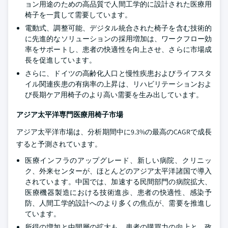
ョン用途のための高品質で人間工学的に設計された医療用
椅子を一貫して需要しています。
電動式、調整可能、デジタル統合された椅子を含む技術的
に先進的なソリューションの採用増加は、ワークフロー効
率をサポートし、患者の快適性を向上させ、さらに市場成
長を促進しています。
さらに、ドイツの高齢化人口と慢性疾患およびライフスタ
イル関連疾患の有病率の上昇は、リハビリテーションおよ
び長期ケア用椅子のより高い需要を生み出しています。
アジア太平洋専門医療用椅子市場
アジア太平洋市場は、分析期間中に9.3%の最高のCAGRで成長
すると予測されています。
医療インフラのアップグレード、新しい病院、クリニッ
ク、外来センターが、ほとんどのアジア太平洋諸国で導入
されています。中国では、加速する民間部門の病院拡大、
医療機器製造における技術進歩、患者の快適性、感染予
防、人間工学的設計へのより多くの焦点が、需要を推進し
ています。
所得の増加と中間層の拡大も、患者の購買力の向上と、政