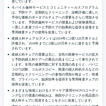
資しています。
モバイル歯科サービスとコミュニティヘルスプログラム
は、予防ケア、定期的なクリーニング、診断評価に適した
手頃な価格のポータブルチェアへの需要をさらに増加させ
ています。予防的歯科サービスの償還および保険適用は、
一貫した患者フローと予防ケアの効果的な提供を促進する
専用検査チェアの使用を促進しています。
産婦人科チェアセグメントは2024年に2億7,110万米ドルと
評価され、2034年までに5億1,120万米ドルに達すると予測
されています。
産婦人科チェアの需要は主に、女性の医療サービスの拡大
と予防的婦人科ケアへの重点の高まりによって牽引されて
います。女性の健康問題に対する意識の高まりと、パパニ
コロウ試験、コルポスコピー、軽度の婦人科的介入などの
定期的なスクリーニングへの参加の増加が相まって、快適
性、プライバシー、臨床効率を提供する専用検査チェアの
採用を促進しています。
さまざまな地域におけるメディケア適用やHCPCSコーディ
ングなどの償還の枠組みは、病院やクリニックが高品質の
婦人科チェアに投資することをさらに促進しています。