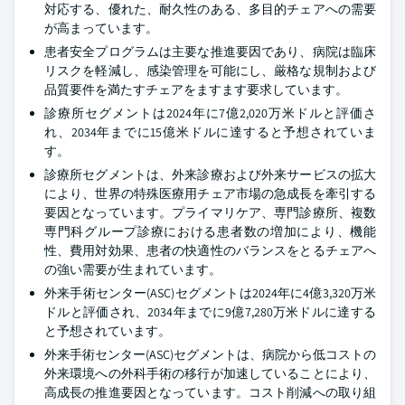
対応する、優れた、耐久性のある、多目的チェアへの需要
が高まっています。
患者安全プログラムは主要な推進要因であり、病院は臨床
リスクを軽減し、感染管理を可能にし、厳格な規制および
品質要件を満たすチェアをますます要求しています。
診療所セグメントは2024年に7億2,020万米ドルと評価さ
れ、2034年までに15億米ドルに達すると予想されていま
す。
診療所セグメントは、外来診療および外来サービスの拡大
により、世界の特殊医療用チェア市場の急成長を牽引する
要因となっています。プライマリケア、専門診療所、複数
専門科グループ診療における患者数の増加により、機能
性、費用対効果、患者の快適性のバランスをとるチェアへ
の強い需要が生まれています。
外来手術センター(ASC)セグメントは2024年に4億3,320万米
ドルと評価され、2034年までに9億7,280万米ドルに達する
と予想されています。
外来手術センター(ASC)セグメントは、病院から低コストの
外来環境への外科手術の移行が加速していることにより、
高成長の推進要因となっています。コスト削減への取り組