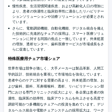
慢性疾患、生活習慣関連疾患、および高齢化人口の増加に
より、患者の快適性と臨床効率性に適合したリハビリテー
ションソリューションや治療ソリューションが必要とされ
ています。
さらに、電動調節機能、自動化機能、デジタル統合を備え
た技術的に先進的なチェアの採用は、スマート医療ソリュ
ーションに対する同国の焦点と一致しています。外来処置
の増加、透析センター、歯科医療サービスが市場成長をさ
らに促進しています。
特殊医療用チェア市場シェア
世界市場は競争が激しく、大手メーカーは製品革新、人間工
学的設計、技術統合を重視して市場地位を強化しています。
患者中心のケアに対する需要の高まり、外来処置の増加、お
よび歯科、眼科、耳鼻咽喉科、透析、リハビリテーション部
門における専門クリニックの拡大により、各企業は患者の快
適性、臨床医の効率性、臨床アウトカムを向上させる高度で
調節可能かつ多機能なチェアへの投資を進めています。デジ
タルヘルス統合や電動チェアシステムの採用拡大は、ワーク