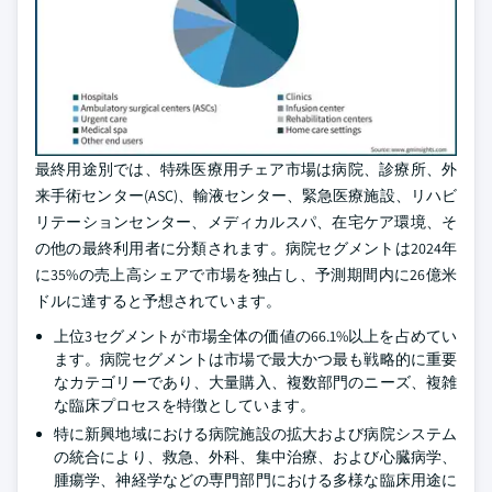
最終用途別では、特殊医療用チェア市場は病院、診療所、外
来手術センター(ASC)、輸液センター、緊急医療施設、リハビ
リテーションセンター、メディカルスパ、在宅ケア環境、そ
の他の最終利用者に分類されます。病院セグメントは2024年
に35%の売上高シェアで市場を独占し、予測期間内に26億米
ドルに達すると予想されています。
上位3セグメントが市場全体の価値の66.1%以上を占めてい
ます。病院セグメントは市場で最大かつ最も戦略的に重要
なカテゴリーであり、大量購入、複数部門のニーズ、複雑
な臨床プロセスを特徴としています。
特に新興地域における病院施設の拡大および病院システム
の統合により、救急、外科、集中治療、および心臓病学、
腫瘍学、神経学などの専門部門における多様な臨床用途に