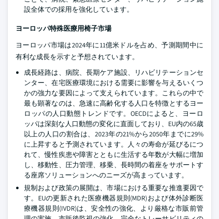
設全体での採用を強化しています。
ヨーロッパ特殊医療用椅子市場
ヨーロッパ市場は2024年に11億米ドルを占め、予測期間中に
有利な成長を示すと予想されています。
成長経路は、病院、長期ケア施設、リハビリテーションセ
ンター、在宅医療環境における需要に影響を与えるいくつ
かの強力な要因によって支えられています。これらの中で
最も顕著なのは、急速に高齢化する人口を特徴とするヨー
ロッパの人口動態トレンドです。OECDによると、ヨーロ
ッパは深刻な人口動態の変化に直面しており、EU内の65歳
以上の人口の割合は、2023年の21%から2050年までに29%
に上昇すると予測されています。人々の寿命が延びるにつ
れて、慢性疾患や障害とともに生活する年数が大幅に増加
し、移動性、圧力管理、移乗、長時間の着座をサポートす
る座席ソリューションへのニーズが高まっています。
規制および政策の展開は、市場における重要な推進要因で
す。EUの更新された医療機器規則(MDR)および体外診断医
療機器規則(IVDR)は、安全性の強化、より厳格な市販前管
理の実施、市販後監視の強化、完全なトレーサビリティの