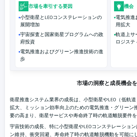
市場を牽引する要因
機会
小型衛星とLEOコンステレーションの
電気推進
展開増加
用拡大
宇宙探査と国家衛星プログラムへの政
軌道上サ
府投資
ロジステ
電気推進およびグリーン推進技術の進
歩
市場の洞察と成長機会
衛星推進システム業界の成長は、小型衛星やLEO（低軌
拡大、ミッション効率向上のための電気推進・グリーン
要の高まり、衛星サービスや寿命終了時の軌道離脱要件を
宇宙技術の成長、特に小型衛星やLEOコンステレーショ
ン維持、衝突回避、寿命終了時の軌道離脱機動を可能に