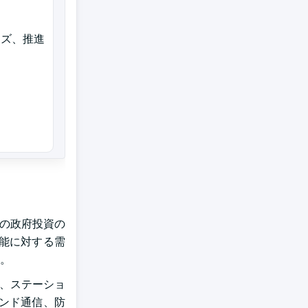
イズ、推進
への政府投資の
能に対する需
。
入、ステーショ
ンド通信、防