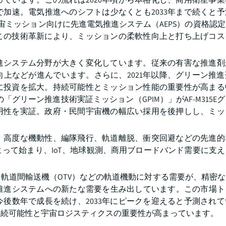
加速。電気推進へのシフトは少なくとも2033年まで続くと
宙ミッション向けに先進電気推進システム（AEPS）の資格認
この技術革新により、ミッションの柔軟性向上と打ち上げコス
進システム分野が大きく変化しています。従来の有害な推進剤
上などが進んでいます。さらに、2021年以降、グリーン推
に投資を拡大。持続可能性とミッション性能の重要性が高まる
の「グリーン推進技術実証ミッション（GPIM）」がAF-M315E
用性を実証。政府・民間宇宙機の幅広い採用を後押しし、ミッ
、高度な機動性、編隊飛行、軌道離脱、衝突回避などの先進的
って始まり、IoT、地球観測、商用ブロードバンド需要に支
軌道間輸送機（OTV）などの軌道機動に対する需要が、精密
進システムへの新たな需要を生み出しています。この市場トレ
後数年で成長を続け、2033年にピークを迎えると予測され
持続可能性と宇宙ロジスティクスの重要性が高まっています。