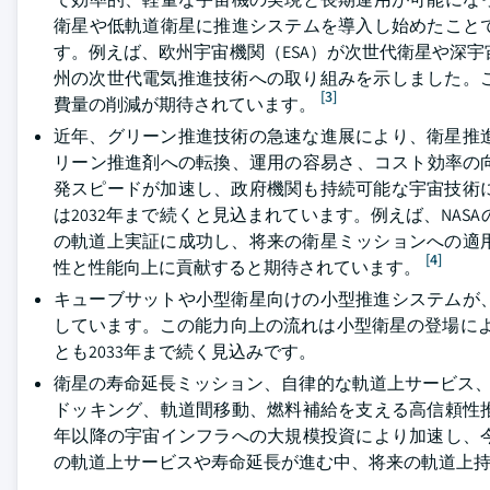
衛星や低軌道衛星に推進システムを導入し始めたことで
す。例えば、欧州宇宙機関（ESA）が次世代衛星や深宇
州の次世代電気推進技術への取り組みを示しました。
[3]
費量の削減が期待されています。
近年、グリーン推進技術の急速な進展により、衛星推
リーン推進剤への転換、運用の容易さ、コスト効率の向
発スピードが加速し、政府機関も持続可能な宇宙技術
は2032年まで続くと見込まれています。例えば、NASA
の軌道上実証に成功し、将来の衛星ミッションへの適
[4]
性と性能向上に貢献すると期待されています。
キューブサットや小型衛星向けの小型推進システムが
しています。この能力向上の流れは小型衛星の登場によ
とも2033年まで続く見込みです。
衛星の寿命延長ミッション、自律的な軌道上サービス、
ドッキング、軌道間移動、燃料補給を支える高信頼性推
年以降の宇宙インフラへの大規模投資により加速し、今
の軌道上サービスや寿命延長が進む中、将来の軌道上