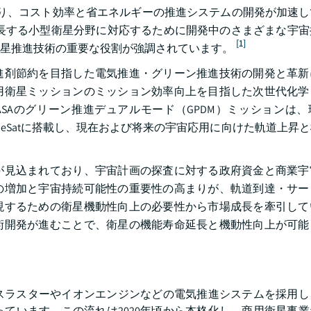
により、コスト効率と省エネルギーの推進システムの開発が加速
成長する小型衛星分野に対応するために開発中のさまざまな宇
[1]
星推進技術の重要な役割が強調されています。
進剤節約を目指した電気推進・グリーン推進技術の開発と革新
用衛星ミッションのミッション効率向上を目指した次世代化学
SAのグリーン推進デュアルモード（GPDM）ミッションは
ubeSatに搭載し、現在および将来の宇宙応用に向けた軌道上昇
が見込まれており、宇宙計画の探査に対する政府資金と商業宇
の増加と宇宙持続可能性の重要性の高まりが、軌道到達・サー
現するための衛星機動性向上の必要性から市場成長を牽引して
術開発が進むことで、衛星の機能寿命延長と機動性向上が可能
スラスターやイオンエンジンなどの電気推進システムを採用し
ています。この流れは2020年頃から本格化し、商用衛星事