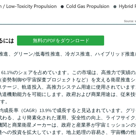
るには
無料のPDFをダウンロード
推進、グリーン/低毒性推進、冷ガス推進、ハイブリッド推進
、61.1%のシェアを占めています。この市場は、高推力で実績
（姿勢制御や宇宙探査プロジェクトなど）を支える衛星推進シ
ステージ、軌道投入、高推力システム用途に使用されています
軌道機動能力を可能にします。政府および商業用途は、従来技
ます。
成長率（CAGR）13.9%で成長すると見込まれています。グ
代わる、より簡素化された運用、安全性の向上、ライフサイク
機関と商業衛星メーカーは、政府と産業界が宇宙ミッションの
発への投資を拡大しています。地上処理の容易さ、宇宙機の性