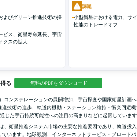
課題
およびグリーン推進技術の採
小型衛星における電力、サ
性能のトレードオフ
ービス、衛星寿命延長、宇宙
ィクスの拡大
を得る
無料のPDFをダウンロード
道）コンステレーションの展開増加、宇宙探査や国家衛星計画
推進技術の進歩、軌道内機動・ステーション維持・衝突回避機
通じた宇宙持続可能性への注目の高まりなどに起因しています
ンは、衛星推進システム市場の主要な推進要因であり、軌道投
しています。地球観測、インターネットサービス・ブロードバ