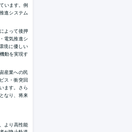
しています。例
宙推進システム
によって後押
・電気推進シ
、環境に優しい
と機動を実現す
宙産業への民
ビス・衝突回
います。さら
となり、将来
、より高性能
業者が静止軌道