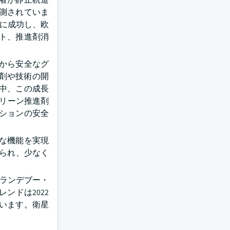
予測されていま
定に成功し、欧
ト、推進剤消
から安全なグ
進剤や技術の開
中、この成長
グリーン推進剤
ションの安全
な機能を実現
えられ、少なく
なランデブー・
ンドは2022
ています。衛星