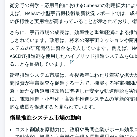
衛分野の科学・応用目的におけるCubeSatの利用拡大
えば、NASAの小型宇宙機技術最新状況レポートでは、
の多様性と実用性が高まっていることが示されており、衛
さらに、宇宙市場の成長は、効率性と重量軽減による推
しされています。政府は、将来の深宇宙ミッションや商
ステムの研究開発に資金を投入しています。例えば、NA
ASCENT推進剤を使用したハイブリッド推進システムをC
[2]
ることを目指しています。
衛星推進システム市場は、今後数年にわたり着実な拡大
間投資が宇宙探査を促進する一方で、機能する宇宙機関
避・新たな軌道離脱政策に準拠した安全な軌道離脱を実
に、電気推進・小型化・高効率推進システムの革新的技
的な成長を促進すると見られています。
衛星推進システム市場の動向
コスト削減を原動力に、政府や民間企業がホール効果
で効率的、軽量な宇宙機の実現と長期運用が可能になっ