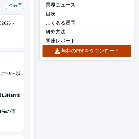
業界ニュース
共有
目次
よくある質問
026～
研究方法
関連レポート
無料のPDFをダウンロード
25年に9.9%以
は
L3Harris
,
.2%
の市