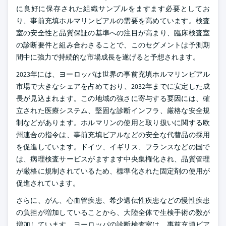
に良好に保存された組織サンプルをますます必要としてお
り、事前充填ホルマリンビアルの需要を高めています。検査
室の安全性と品質保証の基準への注目が高まり、臨床検査室
の診断要件と組み合わさることで、このセグメントは予測期
間中に強力で持続的な市場成長を遂げると予想されます。
2023年には、ヨーロッパは世界の事前充填ホルマリンビアル
市場で大きなシェアを占めており、2032年までに安定した成
長が見込まれます。この地域の強さに寄与する要因には、確
立された医療システム、堅固な診断インフラ、厳格な安全規
制などがあります。ホルマリンの使用と取り扱いに関する欧
州連合の指令は、事前充填ビアルなどの安全な代替品の採用
を促進しています。ドイツ、イギリス、フランスなどの国で
は、病理検査サービスがますます中央集権化され、品質管理
が厳格に規制されているため、標準化された固定剤の使用が
促進されています。
さらに、がん、心血管疾患、希少遺伝性疾患などの慢性疾患
の負担が増加していることから、大陸全体で生検手術の数が
増加しています。ヨーロッパの診断検査室は、事前充填ビア