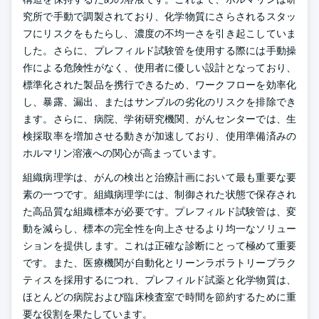
究所で手動で調製されており、化学物質にさらされるスタッ
フにリスクをもたらし、濃度の不均一さを引き起こしていま
した。さらに、プレフィルド試験管を使用する際には手動操
作による危険性がなく、使用者に優しい設計となっており、
標準化された製品を携行できるため、ワークフローを効率化
し、暴露、漏出、またはサンプルの劣化のリスクを排除でき
ます。さらに、病院、学術研究機関、がんセンターでは、生
検採取率を増加させる動きが加速しており、使用準備済みの
ホルマリン溶液への関心が高まっています。
組織病理学は、がんの検出と治療計画において最も重要な要
素の一つです。組織病理学には、制御された状態で保存され
た高品質な組織標本が必要です。プレフィルド試験管は、変
動を減らし、標本の完全性を向上させるより均一なソリュー
ションを提供します。これは正確な診断にとって極めて重要
です。また、医療機関が自動化とリーンラボラトリープラク
ティスを採用するにつれ、プレフィルド試薬と化学物質は、
ほとんどの病院および臨床検査室で時間を節約するために重
要な役割を果たしています。