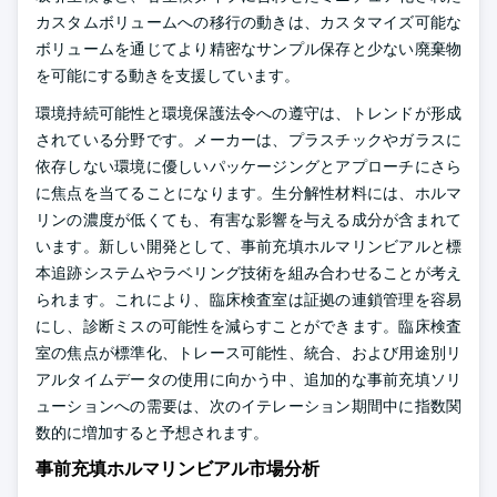
カスタムボリュームへの移行の動きは、カスタマイズ可能な
ボリュームを通じてより精密なサンプル保存と少ない廃棄物
を可能にする動きを支援しています。
環境持続可能性と環境保護法令への遵守は、トレンドが形成
されている分野です。メーカーは、プラスチックやガラスに
依存しない環境に優しいパッケージングとアプローチにさら
に焦点を当てることになります。生分解性材料には、ホルマ
リンの濃度が低くても、有害な影響を与える成分が含まれて
います。新しい開発として、事前充填ホルマリンビアルと標
本追跡システムやラベリング技術を組み合わせることが考え
られます。これにより、臨床検査室は証拠の連鎖管理を容易
にし、診断ミスの可能性を減らすことができます。臨床検査
室の焦点が標準化、トレース可能性、統合、および用途別リ
アルタイムデータの使用に向かう中、追加的な事前充填ソリ
ューションへの需要は、次のイテレーション期間中に指数関
数的に増加すると予想されます。
事前充填ホルマリンビアル市場分析