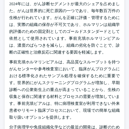
2024年には、がん診断セグメントが最大のシェアを占めまし
た。がんは世界的に死亡原因の一つであり、毎年数百万件の
生検が行われています。がんを正確に評価・管理するために
は、実際の組織の保存が不可欠であり、ホルマリンは組織学
的評価のための固定剤としてのゴールドスタンダードとして
依然として使用されています。事前充填ホルマリンビアル
は、濃度のばらつきを減らし、組織の劣化を防ぐことで、診
断の正確性と治療反応に関連する要因を軽減します。
事前充填ホルマリンビアルは、高品質なスループットを持つ
がんセンターや参考検査室において、臨床がんプログラムに
おける標準化されたサンプル処理を確保するために重要で
す。世界的にがんスクリーニングプログラムが増加し、早期
診断への公衆衛生上の重点が高まっていることから、生検の
収集と保存に関連する材料とプロセスの需要が増加していま
す。事前充填ビアルは、特に病理検査室が利用できない外来
患者やリモート臨床プロセスにおいて、現場での簡単な組織
取り扱いオプションを提供します。
分子病理学や免疫組織化学などの最近の開発は、診断のため