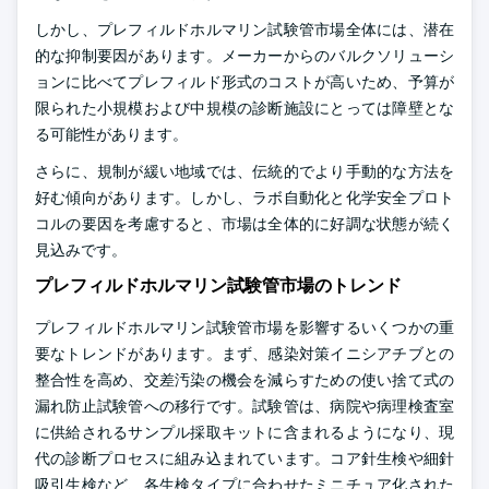
しかし、プレフィルドホルマリン試験管市場全体には、潜在
的な抑制要因があります。メーカーからのバルクソリューシ
ョンに比べてプレフィルド形式のコストが高いため、予算が
限られた小規模および中規模の診断施設にとっては障壁とな
る可能性があります。
さらに、規制が緩い地域では、伝統的でより手動的な方法を
好む傾向があります。しかし、ラボ自動化と化学安全プロト
コルの要因を考慮すると、市場は全体的に好調な状態が続く
見込みです。
プレフィルドホルマリン試験管市場のトレンド
プレフィルドホルマリン試験管市場を影響するいくつかの重
要なトレンドがあります。まず、感染対策イニシアチブとの
整合性を高め、交差汚染の機会を減らすための使い捨て式の
漏れ防止試験管への移行です。試験管は、病院や病理検査室
に供給されるサンプル採取キットに含まれるようになり、現
代の診断プロセスに組み込まれています。コア針生検や細針
吸引生検など、各生検タイプに合わせたミニチュア化された