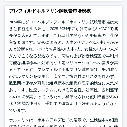
プレフィルドホルマリン試験管市場規模
2024年にグローバルプレフィルドホルマリン試験管市場は大
きな収益を生み出し、2025-2034年にかけて著しいCAGRで成
長が見込まれています。これは世界的ながん発症率の上昇が
主な要因です。WHOによると、人生のどこかで1人中5人がが
んと診断され、そのうち男性の1人中9人、女性の1人中12人が
がんで亡くなる見込みです。病理および診断検査室で再利用
可能な組織標本の効果的な固定ソリューションへの需要が高
まっています。プレフィルドホルマリン試験管は、平均濃度
のホルマリンを使用し、安全性と快適性にリスクを伴わず、
数週間の保存が可能な組織標本の組織病理学的検査に人気が
あります。医療システムにおける安全性、効率性、規制遵守
への重点が高まっているため、標準化された使用準備済みの
化学容器の使用が、手動での調製よりも好まれるようになっ
ています。
ホルマリンは、ホルムアルデヒドの溶液で、生検標本の細胞
構造を保持するための溶液です。これまで、ホルマリンは研