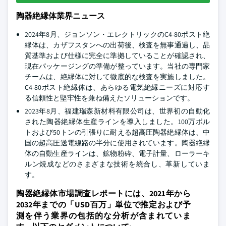
陶器絶縁体業界ニュース
2024年8月、ジョンソン・エレクトリックのC4-80ポスト絶
縁体は、カザフスタンへの出荷後、検査を無事通過し、品
質基準および仕様に完全に準拠していることが確認され、
現在パッケージングの準備が整っています。当社の専門家
チームは、絶縁体に対して徹底的な検査を実施しました。
C4-80ポスト絶縁体は、あらゆる電気絶縁ニーズに対応す
る信頼性と堅牢性を兼ね備えたソリューションです。
2023年8月、福建瑞森新材料有限公司は、世界初の自動化
された陶器絶縁体生産ラインを導入しました。100万ボル
トおよび50トンの引張りに耐える超高圧陶器絶縁体は、中
国の超高圧送電線路の半分に使用されています。陶器絶縁
体の自動生産ラインは、鉱物粉砕、電子計量、ローラーキ
ルン焼成などのさまざまな技術を統合し、革新していま
す。
陶器絶縁体市場調査レポートには、2021年から
2032年までの「USD百万」単位で推定および予
測を伴う業界の包括的な分析が含まれていま