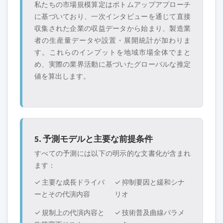
私たちの市場規模算定はボトムアップアプローチ
に基づいており、一次インタビューを通じて直接
収集された企業の収益データから始まり、製造業
者の生産量データや設置・展開統計が加わりま
す。これらのインプットを地域市場全体でまと
め、実際の業界活動に基づいたグローバルな推定
値を算出します。
5. 予測モデルと主要な前提条件
すべての予測には以下の明示的な文書化が含まれ
ます：
✓ 主要な成長ドライバ
✓ 抑制要因と緩和シナ
ーとその代演内容
リオ
✓ 規制上の代演内容と
✓ 技術普及曲線パラメ