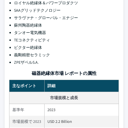
ロイヤル絶縁体＆パワープロダクツ
SAAグリッドテクノロジー
サラヴァナ・グローバル・エナジー
蘇州陶器絶縁体
タンオー電気機器
TEコネクティビティ
ビクター絶縁体
義剛精密セラミック
ZPEザペルS.A.
磁器絶縁体市場 レポートの属性
主なポイント
詳細
市場規模と成長
基準年
2023
市場規模で 2023
USD 2.2 Billion