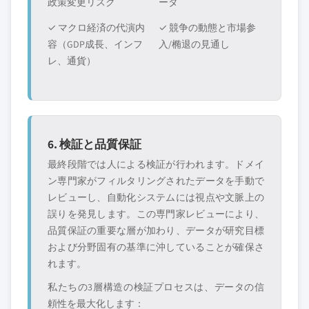
政策変更リスク
ータ
✓ マクロ経済の代演内
✓ 競争の動態と市場参
容（GDP成長、インフ
入/椭退の見通し
レ、通貨）
6. 検証と品質保証
最終段階では人による検証が行われます。ドメイ
ン専門家がフィルタリングされたデータを手動で
レビューし、自動化システムには視点や文脈上の
誤りを発見します。この専門家レビューにより、
品質保証の重要な層が加わり、データが研究目標
および分野固有の基準に沖していることが確保さ
れます。
私たちの3層構造の検証プロセスは、データの信
頼性を最大化します：