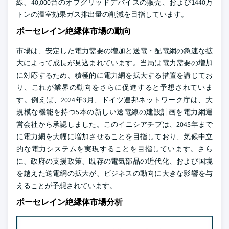
線、40,000台のオフグリッドデバイスの販売、および1440万
トンの温室効果ガス排出量の削減を目指しています。
ポーセレイン絶縁体市場の動向
市場は、安定した電力需要の増加と送電・配電網の急速な拡
大によって成長が見込まれています。当局は電力需要の増加
に対応するため、積極的に電力網を拡大する措置を講じてお
り、これが業界の動向をさらに促進すると予想されていま
す。例えば、2024年3月、ドイツ連邦ネットワーク庁は、大
規模な機能を持つ5本の新しい送電線の建設計画を電力網運
営会社から承認しました。このイニシアチブは、2045年まで
に電力網を大幅に増加させることを目指しており、気候中立
的な電力システムを実現することを目指しています。さら
に、政府の支援政策、既存の電気部品の近代化、および国境
を越えた送電網の拡大が、ビジネスの動向に大きな影響を与
えることが予想されています。
ポーセレイン絶縁体市場分析