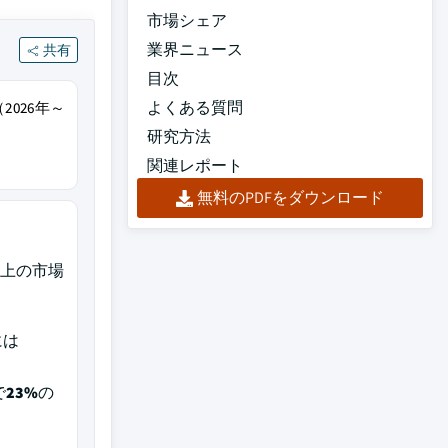
市場シェア
業界ニュース
共有
目次
よくある質問
2026年～
研究方法
関連レポート
無料のPDFをダウンロード
以上の市場
には
、
で
23%
の