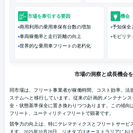
市場を牽引する要因
機会
商用利用の乗用車保有台数の増加
予知保全
車両稼働率と走行距離の向上
モビリテ
世界的な乗用車フリートの老朽化
市場の洞察と成長機会
同市場は、フリート事業者が稼働時間、コスト効率、法
ステムへと移行しています。従来の計画的メンテナンスモ
全・状態基準保全に置き換わりつつあります。この傾向
フリート、ユーティリティフリートで顕著です。
競争力の向上は、特にテレマティクスとフリートサービ
ます。2025年10月28日、ジオタブはオーストラリアに