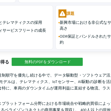
課題
とテレマティクスの採用
新興市場における非公式な
高さ
ィサービスフリートの成長
OEM保証とバンドルされた
約
を得る
無料のPDFをダウンロード
規制順守を優先し続ける中で、データ駆動型・ソフトウェア活
デルは、テレマティクス、IoTセンサー、AI駆動の診断を
は特に、車両のダウンタイムが運用利益に直結する物流、ラス
スプラットフォーム分野における市場統合や戦略的買収によっ
おけるベライゾンコネクトの商用事業を買収し、400人以上の現