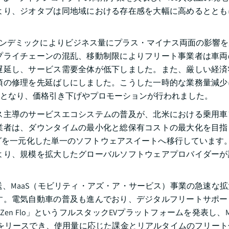
より、ジオタブは同地域における存在感を大幅に高めるととも
19パンデミックによりビジネス量にプラス・マイナス両面の影響
プライチェーンの混乱、移動制限によりフリート事業者は車両
遅延し、サービス需要全体が低下しました。また、厳しい経済
須の修理を先延ばしにしました。こうした一時的な業務量減少
となり、価格引き下げやプロモーションが行われました。
ス主導のサービスエコシステムの普及が、北米における乗用車
業者は、ダウンタイムの最小化と総保有コストの最大化を目指
を一元化した単一のソフトウェアスイートへ移行しています。2
より、規模を拡大したグローバルソフトウェアプロバイダーが
、MaaS（モビリティ・アズ・ア・サービス）事業の急速な
す。電気自動車の普及も進んでおり、デジタルフリートサポー
Zen Flo」というフルスタックEVプラットフォームを発表し、Micro 
車をリースでき、使用量に応じた課金とリアルタイムのフリー