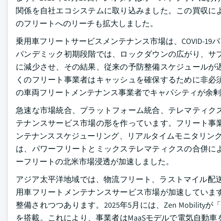
関係を自社エコシステムに取り込みました。この買収に
のフリートへのリーチも拡大しました。
乗用車フリートサービスメンテナンス市場は、COVID-
パンデミック初期段階では、ロックダウンの広がり、サ
に減少させ、その結果、従来の予防整備スケジュールが
くのフリート事業者はキャッシュを確保するために非必
の車両フリートメンテナンス事業者でキャパシティが余剰
急速な市場統合、プラットフォーム統合、テレマティク
テナンスサービス市場の形を作っています。フリート事
ンテナンススケジューリング、リアルタイムモニタリング
は、パワーフリートとミックステレマティクスの合併に
ーフリートの北米市場浸透が加速しました。
アジア太平洋地域では、物流フリート、ラストマイル配送
用車フリートメンテナンスサービス市場が加速していま
整備されつつあります。2025年5月には、Zen Mobilityが「
を搭載。これにより、事業者はMaaSモデルで電気自動