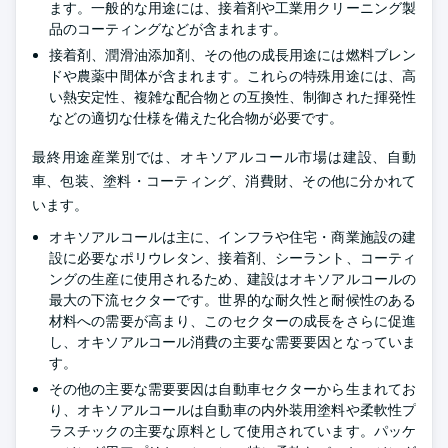
ます。一般的な用途には、接着剤や工業用クリーニング製
品のコーティングなどが含まれます。
接着剤、潤滑油添加剤、その他の成長用途には燃料ブレン
ドや農薬中間体が含まれます。これらの特殊用途には、高
い熱安定性、複雑な配合物との互換性、制御された揮発性
などの適切な仕様を備えた化合物が必要です。
最終用途産業別では、オキソアルコール市場は建設、自動
車、包装、塗料・コーティング、消費財、その他に分かれて
います。
オキソアルコールは主に、インフラや住宅・商業施設の建
設に必要なポリウレタン、接着剤、シーラント、コーティ
ングの生産に使用されるため、建設はオキソアルコールの
最大の下流セクターです。世界的な耐久性と耐候性のある
材料への需要が高まり、このセクターの成長をさらに促進
し、オキソアルコール消費の主要な需要要因となっていま
す。
その他の主要な需要要因は自動車セクターから生まれてお
り、オキソアルコールは自動車の内外装用塗料や柔軟性プ
ラスチックの主要な原料として使用されています。パッケ