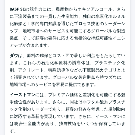
BASF SE
の競争力には、農産物からオキソアルコール、さら
に下流製品までの一貫した生産能力、独自の水素化ホルミル
化触媒と工学的専門知識を通じたプロセス技術のリーダーシ
ップ、地域市場へのサービスを可能にするグローバルな製造
拠点、そして顧客の要件に応える包括的な持続可能性イニシ
アチブが含まれます。
ダウ
は、原料の確保とコスト面で著しい利点をもたらしてい
ます。これらの石油化学原料の誘導体は、プラスチック化
剤、アクリレート、特殊誘導体などの下流製品カテゴリとよ
く補完されています。グローバルな製造拠点を持つダウは、
地域市場へのサービスを容易に提供できます。
イーストマン
には、プレミアム価格と差別化を可能にする競
争優位性があります。さらに、同社は非フタル酸系プラスチ
ック化剤のリーダーであり、顧客の好みを考慮した規制動向
に対応する革新を実現しています。さらに、イーストマンに
は統合生産能力があり、独自技術をいくつか保有していま
す。