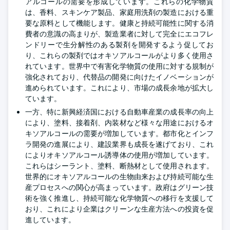
アルコールの需要を形成しています。これらの化学物質
は、香料、スキンケア製品、家庭用洗剤の製造における重
要な原料として機能します。健康と持続可能性に関する消
費者の意識の高まりが、製造業者に対して完全にエコフレ
ンドリーで生分解性のある製剤を開発するよう促してお
り、これらの製剤ではオキソアルコールがより多く使用さ
れています。世界中で有害化学物質の使用に対する規制が
強化されており、代替品の開発に向けたイノベーションが
進められています。これにより、市場の成長余地が拡大し
ています。
一方、特に新興経済国における自動車産業の成長率の向上
により、塗料、接着剤、内装材など様々な用途におけるオ
キソアルコールの需要が増加しています。都市化とインフ
ラ開発の進展により、建設業界も成長を遂げており、これ
によりオキソアルコール誘導体の使用が増加しています。
これらはシーラント、塗料、断熱材として使用されます。
世界的にオキソアルコールの生物由来および持続可能な生
産プロセスへの関心が高まっています。政府はグリーン技
術を強く推進し、持続可能な化学物質への移行を支援して
おり、これにより企業はクリーンな生産方法への投資を促
進しています。