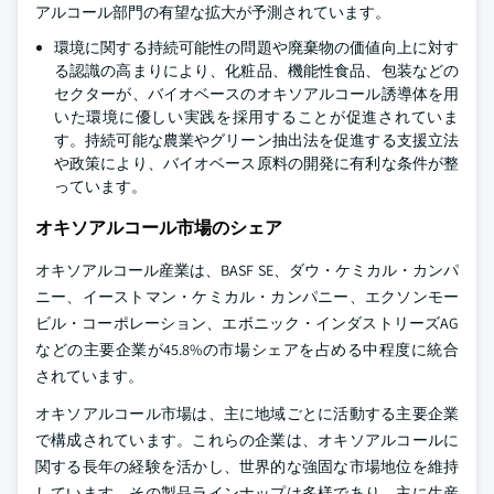
アルコール部門の有望な拡大が予測されています。
環境に関する持続可能性の問題や廃棄物の価値向上に対す
る認識の高まりにより、化粧品、機能性食品、包装などの
セクターが、バイオベースのオキソアルコール誘導体を用
いた環境に優しい実践を採用することが促進されていま
す。持続可能な農業やグリーン抽出法を促進する支援立法
や政策により、バイオベース原料の開発に有利な条件が整
っています。
オキソアルコール市場のシェア
オキソアルコール産業は、BASF SE、ダウ・ケミカル・カンパ
ニー、イーストマン・ケミカル・カンパニー、エクソンモー
ビル・コーポレーション、エボニック・インダストリーズAG
などの主要企業が45.8%の市場シェアを占める中程度に統合
されています。
オキソアルコール市場は、主に地域ごとに活動する主要企業
で構成されています。これらの企業は、オキソアルコールに
関する長年の経験を活かし、世界的な強固な市場地位を維持
しています。その製品ラインナップは多様であり、主に生産