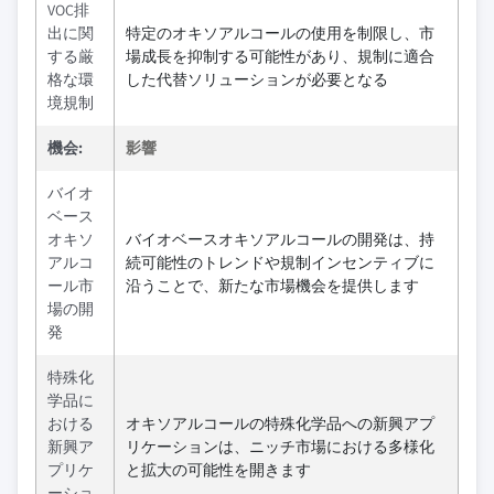
VOC排
出に関
特定のオキソアルコールの使用を制限し、市
する厳
場成長を抑制する可能性があり、規制に適合
格な環
した代替ソリューションが必要となる
境規制
機会:
影響
バイオ
ベース
オキソ
バイオベースオキソアルコールの開発は、持
アルコ
続可能性のトレンドや規制インセンティブに
ール市
沿うことで、新たな市場機会を提供します
場の開
発
特殊化
学品に
おける
オキソアルコールの特殊化学品への新興アプ
新興ア
リケーションは、ニッチ市場における多様化
プリケ
と拡大の可能性を開きます
ーショ