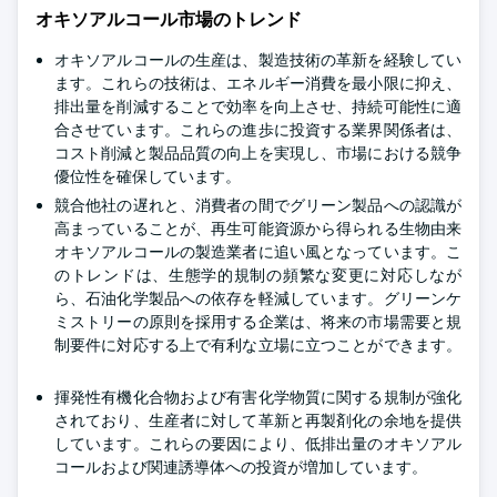
オキソアルコール市場のトレンド
オキソアルコールの生産は、製造技術の革新を経験してい
ます。これらの技術は、エネルギー消費を最小限に抑え、
排出量を削減することで効率を向上させ、持続可能性に適
合させています。これらの進歩に投資する業界関係者は、
コスト削減と製品品質の向上を実現し、市場における競争
優位性を確保しています。
競合他社の遅れと、消費者の間でグリーン製品への認識が
高まっていることが、再生可能資源から得られる生物由来
オキソアルコールの製造業者に追い風となっています。こ
のトレンドは、生態学的規制の頻繁な変更に対応しなが
ら、石油化学製品への依存を軽減しています。グリーンケ
ミストリーの原則を採用する企業は、将来の市場需要と規
制要件に対応する上で有利な立場に立つことができます。
揮発性有機化合物および有害化学物質に関する規制が強化
されており、生産者に対して革新と再製剤化の余地を提供
しています。これらの要因により、低排出量のオキソアル
コールおよび関連誘導体への投資が増加しています。