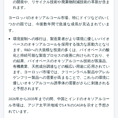
の開発や、リサイクル技術や廃棄物削減技術の革新が含ま
れます。
ヨーロッパのオキソアルコール市場、特にドイツなどのいく
つかの国では、今後数年間で急速な成長が見込まれていま
す。
環境規制への移行は、製造業者がより環境に優しいバイオ
ベースのオキソアルコールを採用する強力な原動力となり
ます。R&Dへの大規模な投資の多くは、バイオベースの酸
化と持続可能な製造プロセスの改善に向けられており、そ
の結果、バイオベースのオキソアルコール技術が医薬品、
有機農業、天然成分調達などの幅広い用途に応用されてい
ます。ヨーロッパ市場では、クリーンラベル製品やアレル
ゲンフリー製品への需要が高まることで、これらの環境に
優しいオキソアルコール誘導体の需要がさらに刺激される
と予想されます。
2026年から2035年までの間、中国とインドのオキソアルコー
ル市場は、アジア太平洋地域で5.4％のCAGRを示すと予想さ
れています。