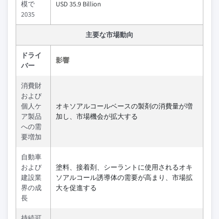
模で
USD 35.9 Billion
2035
主要な市場動向
ドライ
影響
バー
消費財
および
個人ケ
オキソアルコールベースの製剤の消費量が増
ア製品
加し、市場機会が拡大する
への需
要増加
自動車
および
塗料、接着剤、シーラントに使用されるオキ
建設業
ソアルコール誘導体の需要が高まり、市場拡
界の成
大を促進する
長
持続可