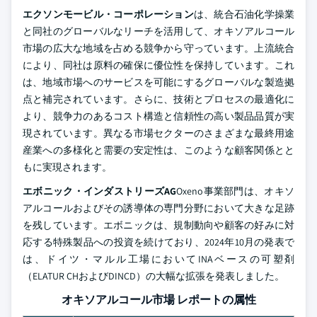
エクソンモービル・コーポレーション
は、統合石油化学操業
と同社のグローバルなリーチを活用して、オキソアルコール
市場の広大な地域を占める競争から守っています。上流統合
により、同社は原料の確保に優位性を保持しています。これ
は、地域市場へのサービスを可能にするグローバルな製造拠
点と補完されています。さらに、技術とプロセスの最適化に
より、競争力のあるコスト構造と信頼性の高い製品品質が実
現されています。異なる市場セクターのさまざまな最終用途
産業への多様化と需要の安定性は、このような顧客関係とと
もに実現されます。
エボニック・インダストリーズAG
Oxeno事業部門は、オキソ
アルコールおよびその誘導体の専門分野において大きな足跡
を残しています。エボニックは、規制動向や顧客の好みに対
応する特殊製品への投資を続けており、2024年10月の発表で
は、ドイツ・マルル工場においてINAベースの可塑剤
（ELATUR CHおよびDINCD）の大幅な拡張を発表しました。
オキソアルコール市場 レポートの属性