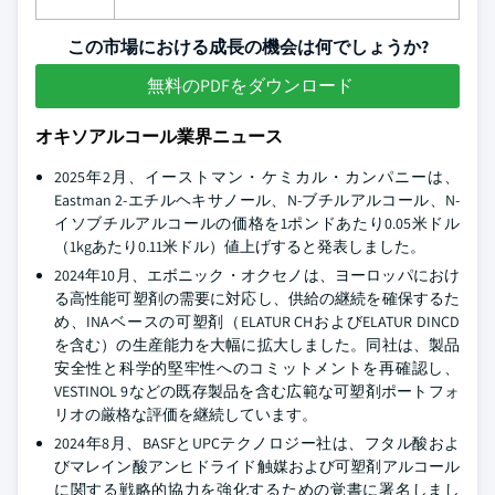
この市場における成長の機会は何でしょうか?
無料のPDFをダウンロード
オキソアルコール業界ニュース
2025年2月、イーストマン・ケミカル・カンパニーは、
Eastman 2-エチルヘキサノール、N-ブチルアルコール、N-
イソブチルアルコールの価格を1ポンドあたり0.05米ドル
（1kgあたり0.11米ドル）値上げすると発表しました。
2024年10月、エボニック・オクセノは、ヨーロッパにおけ
る高性能可塑剤の需要に対応し、供給の継続を確保するた
め、INAベースの可塑剤（ELATUR CHおよびELATUR DINCD
を含む）の生産能力を大幅に拡大しました。同社は、製品
安全性と科学的堅牢性へのコミットメントを再確認し、
VESTINOL 9などの既存製品を含む広範な可塑剤ポートフォ
リオの厳格な評価を継続しています。
2024年8月、BASFとUPCテクノロジー社は、フタル酸およ
びマレイン酸アンヒドライド触媒および可塑剤アルコール
に関する戦略的協力を強化するための覚書に署名しまし