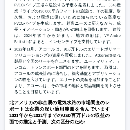
PVCOパイプ工場を建設する予定を発表しました。 3348産
業ドライブの190,000平方フィートの施設は、その強度、耐
久性、および環境に優しいために知られている高度な
PVCOパイプを生成します。 顧客ニーズに応えながら、成
長・イノベーション・働きがいの向上を目指します。 建設
は、2024年後半から始まり、地方政府は、VP Andre
Battistinによると、インセンティブを支持しています。
2022年11月、アコールは、91.6万ドルのエリートポリマー
ソリューションズの資産を買収しました。 AtkoreのHDPE
製品と全国のリーチを向上させます。 ユーティリティ、テ
レコム、トランスポート部門のドアを開きます。 取引は、
アコールの成長計画に適合し、顧客基盤とアプリケーショ
ンの幅を広げています。 エリートの資産を追加することに
より、アコールは、その市場の地位と製品範囲を向上させ
ることを目指しています。
北アメリカの非金属の電気水路の市場調査のレ
ポートは企業の深い適用範囲を含んでいます
2021年から2032年までのUSD百万ドルの収益の
面での推定と予測、次の区分のため: