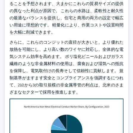
ることを予想されます、大まかにこれらの貿易サイズの提供
の異なった利点が原因で。 これらの水路は、柔軟性と耐久性
の最適なバランスを提供し、住宅と商用の両方の設定で幅広
い用途に理想的です。 軽量化により、作業コストや設置時間
を大幅に削減できます。
さらに、これらのコンジットの直径が大きいと、より優れた
放熱を可能にし、より高い数のワイヤに対応し、全体的な電
気システム効率を高めます。 ポリ塩化ビニールおよびガラス
繊維のような非金属材料の使用は、腐食および湿気への抵抗
を保障し、電気取付けの長寿そして信頼性に貢献します。 規
制基準がますます安全とコンプライアンスを強調するにつれ
て、21⁄2から3の取引規模の非金属導管の利点は、北米のさま
ざまなセクターで採用を推進します。