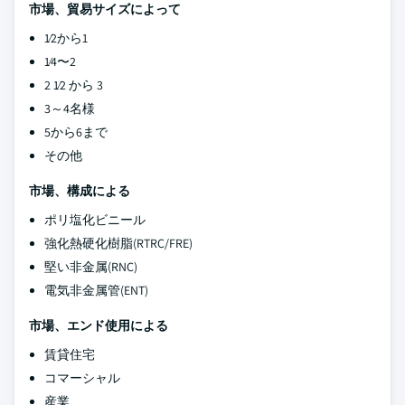
市場、貿易サイズによって
1⁄2から1
1⁄4〜2
2 1⁄2 から 3
3～4名様
5から6まで
その他
市場、構成による
ポリ塩化ビニール
強化熱硬化樹脂(RTRC/FRE)
堅い非金属(RNC)
電気非金属管(ENT)
市場、エンド使用による
賃貸住宅
コマーシャル
産業