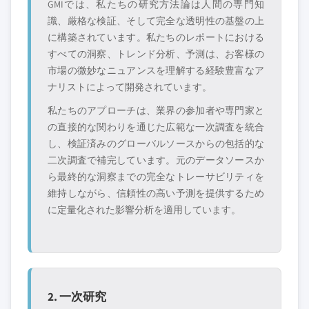
GMIでは、私たちの研究方法論は人間の専門知
ーダー企業
ナー
識、厳格な検証、そして完全な透明性の基盤の上
新興の破壊的企
特定の用途やエン
に構築されています。私たちのレポートにおける
業、スタートアッ
ドユースに特化し
すべての洞察、トレンド分析、予測は、お客様の
プ、または隣接業
たニッチプレイヤ
市場の微妙なニュアンスを理解する経験豊富なア
界からの参入者
ー
ナリストによって開発されています。
私たちのアプローチは、業界の参加者や専門家と
無料カスタマイズ - レポート価値の最大
の直接的な関わりを通じた広範な一次調査を統合
20%
し、検証済みのグローバルソースからの包括的な
特定のデータが必要ですか？カスタマイ
二次調査で補完しています。元のデータソースか
ズをリクエストして、正確な要件に合わ
ら最終的な洞察までの完全なトレーサビリティを
せた洞察を入手してください。
維持しながら、信頼性の高い予測を提供するため
カスタマイズを依頼する →
に定量化された影響分析を適用しています。
2. 一次研究