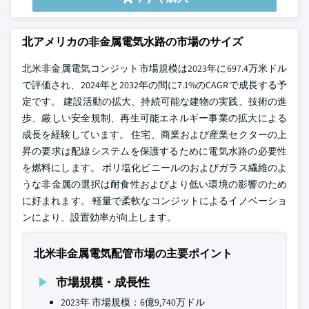
北アメリカの非金属電気水路の市場のサイズ
北米非金属電気コンジット市場規模は2023年に697.4万米ドル
で評価され、2024年と2032年の間に7.1%のCAGRで成長する予
定です。 建設活動の拡大、持続可能な建物の実践、技術の進
歩、厳しい安全規制、再生可能エネルギー事業の拡大による
成長を経験しています。 住宅、商業および産業セクターの上
昇の要求は配線システムを保護するために電気水路の必要性
を燃料にします。 ポリ塩化ビニールのおよびガラス繊維のよ
うな非金属の選択は耐食性およびより低い環境の影響のため
に好まれます。 軽量で柔軟なコンジットによるイノベーショ
ンにより、設置効率が向上します。
北米非金属電気配管市場の主要ポイント
市場規模・成長性
2023年 市場規模：6億9,740万ドル