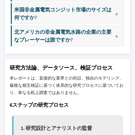
米国非金属電気コンジット市場のサイズは
何ですか?
主要な競合他社が見当たりませんか？
このレポートに掲載されている企業は厳選さ
北アメリカの非金属電気水路の企業の主要
れたものであり、競合全体を網羅するもので
なプレーヤーは誰ですか?
はありません。
当社の市場収益計算は、個別にプロファイル
されていないメーカー、販売業者、専門業者
研究方法論、データソース、検証プロセス
を含む全地域の全プレイヤーを考慮したボト
本レポートは、直接的な業界との対話、独自のモデリング、
ムアップ手法を採用しています。プロファイ
厳格な相互検証に基づく体系的な研究プロセスに基づいてお
ルセクションは戦略的に重要なプレイヤーに
り、単なる机上調査ではありません。
焦点を当てており、市場規模の範囲を定義す
るものではありません。
6ステップの研究プロセス
競合環境には以下も含まれる可能性があります
グローバルトップ
市場アクセスを支
層に属さない地
配する販売代理店
1. 研究設計とアナリストの監督
域・国内限定のリ
やチャネルパート