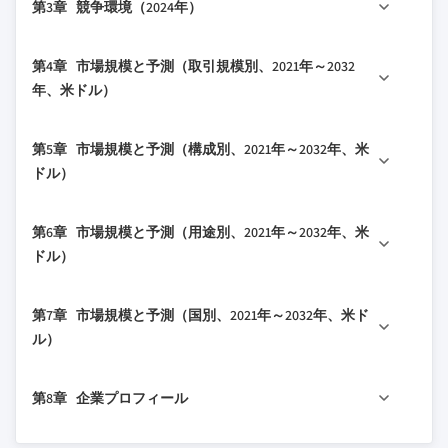
第3章 競争環境（2024年）
1.4 データソース
2.2 規制環境
1.4.1 一次
2.3 業界への影響要因
3.1 戦略ダッシュボード
第4章 市場規模と予測（取引規模別、2021年～2032
1.4.2 二次
2.3.1 成長ドライバー
3.2 イノベーションと技術環境
年、米ドル）
1.4.2.1 有料
2.3.2 業界の落とし穴と課題
1.4.2.2 公共
2.4 成長可能性分析
4.1 主要トレンド
第5章 市場規模と予測（構成別、2021年～2032年、米
2.5 ポーターの分析
4.2 1/2～1インチ
ドル）
2.5.1 供給業者の交渉力
4.3 1 1/4～2インチ
2.5.2 買い手の交渉力
5.1 主要トレンド
4.4 2 1/2～3インチ
第6章 市場規模と予測（用途別、2021年～2032年、米
2.5.3 新規参入の脅威
5.2 PVC
4.5 3～4インチ
ドル）
2.5.4 代替品の脅威
5.3 強化熱硬化性樹脂（RTRC/FRE）
4.6 5～6インチ
2.6 PESTEL分析
6.1 主要トレンド
5.4 剛性非金属（RNC）
4.7 その他
第7章 市場規模と予測（国別、2021年～2032年、米ド
6.2 住宅
5.5 電気用非金属チューブ（ENT）
ル）
6.3 商業
7.1 主要トレンド
6.4 産業
第8章 企業プロフィール
7.2 米国
6.5 公共事業
7.3 カナダ
8.1 ABB