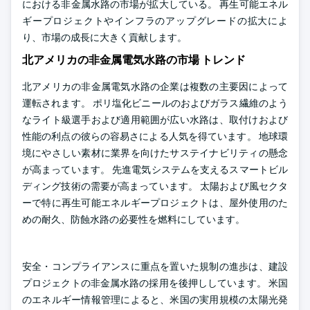
における非金属水路の市場が拡大している。 再生可能エネル
ギープロジェクトやインフラのアップグレードの拡大によ
り、市場の成長に大きく貢献します。
北アメリカの非金属電気水路の市場 トレンド
北アメリカの非金属電気水路の企業は複数の主要因によって
運転されます。 ポリ塩化ビニールのおよびガラス繊維のよう
なライト級選手および適用範囲が広い水路は、取付けおよび
性能の利点の彼らの容易さによる人気を得ています。 地球環
境にやさしい素材に業界を向けたサステイナビリティの懸念
が高まっています。 先進電気システムを支えるスマートビル
ディング技術の需要が高まっています。 太陽および風セクタ
ーで特に再生可能エネルギープロジェクトは、屋外使用のた
めの耐久、防蝕水路の必要性を燃料にしています。
安全・コンプライアンスに重点を置いた規制の進歩は、建設
プロジェクトの非金属水路の採用を後押ししています。 米国
のエネルギー情報管理によると、米国の実用規模の太陽光発