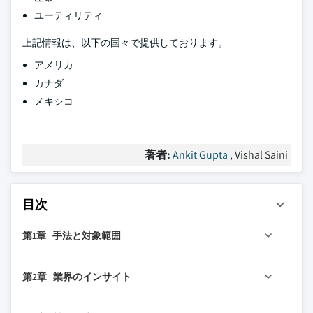
ユーティリティ
上記情報は、以下の国々で提供しております。
アメリカ
カナダ
メキシコ
著者:
Ankit Gupta
, Vishal Saini
目次
第1章 手法と対象範囲
1.1 市場定義
第2章 業界のインサイト
1.2 基本推計と計算
1.3 予測計算
2.1 業界エコシステム分析