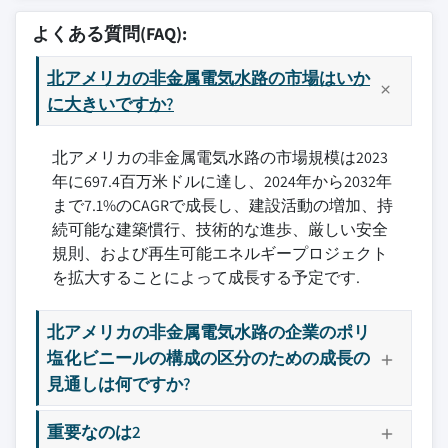
7.4 メキシコ
8.2 アナメット・エレクトリカル
よくある質問(FAQ):
8.3 アストラル
北アメリカの非金属電気水路の市場はいか
8.4 アトコア
に大きいですか?
8.5 キャンパイプ
8.6 キャンテックス
北アメリカの非金属電気水路の市場規模は2023
8.7 チャンピオン・ファイバーグラス
年に697.4百万米ドルに達し、2024年から2032年
8.8 エレクトリ・フレックス・カンパニー
まで7.1%のCAGRで成長し、建設活動の増加、持
8.9 ヘレマン・タイトン
続可能な建築慣行、技術的な進歩、厳しい安全
8.10 ハベル
規則、および再生可能エネルギープロジェクト
8.11 アイピーイー・エレクトリカル
を拡大することによって成長する予定です.
8.12 レグラン
8.13 レデスUSA
北アメリカの非金属電気水路の企業のポリ
塩化ビニールの構成の区分のための成長の
8.14 プライム・コンジット
見通しは何ですか?
8.15 シュナイダーエレクトリック
8.16 ウェストレイク・パイプ＆フィッティング
重要なのは2
ス