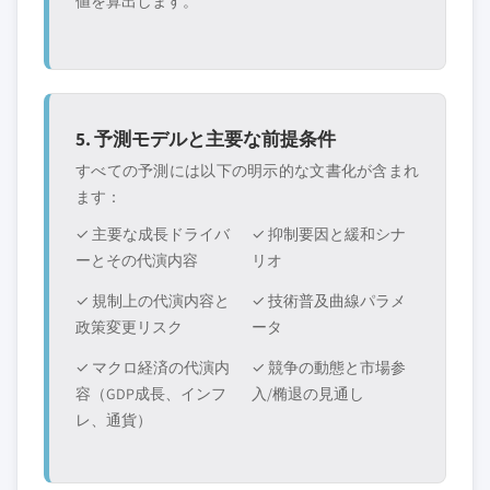
値を算出します。
5. 予測モデルと主要な前提条件
すべての予測には以下の明示的な文書化が含まれ
ます：
✓ 主要な成長ドライバ
✓ 抑制要因と緩和シナ
ーとその代演内容
リオ
✓ 規制上の代演内容と
✓ 技術普及曲線パラメ
政策変更リスク
ータ
✓ マクロ経済の代演内
✓ 競争の動態と市場参
容（GDP成長、インフ
入/椭退の見通し
レ、通貨）