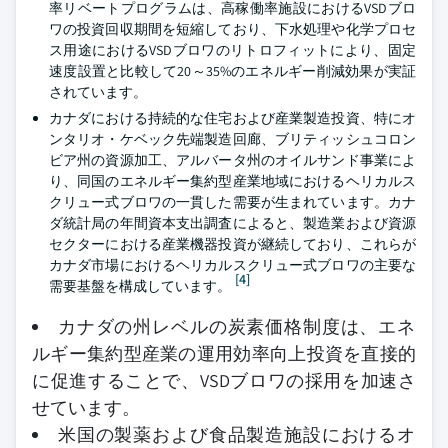
率リベートプログラムは、高稼働率施設におけるVSDブロ
ワの投資回収期間を短縮しており、下水処理や化学プロセ
ス用途におけるVSDブロワのリトロフィットにより、固定
速度設置と比較して20～35%のエネルギー削減効果が実証
されています。
カナダにおける持続的な住宅および産業製造投資、特にオ
ンタリオ・ケベック先端製造回廊、ブリティッシュコロン
ビア州の資源加工、アルバータ州のオイルサンド事業によ
り、同国のエネルギー集約型産業地域におけるヘリカルス
クリュー式ブロワの一貫した需要が生まれています。カナ
ダ統計局の年間資本支出調査によると、製造業および資源
セクターにおける産業機器投資が継続しており、これらが
カナダ市場におけるヘリカルスクリュー式ブロワの主要な
[4]
需要基盤を構成しています。
カナダの州レベルの炭素価格制度は、エネ
ルギー集約型産業の運用効率向上投資を直接的
に促進することで、VSDブロワの採用を加速さ
せています。
米国の製薬および食品製造施設におけるオ