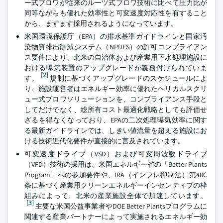
ー式ブロワが従来のルーツ式ブロワ技術に比べて圧力比が
同等ながらも優れた効率性と可変速度対応性を有すること
から、ますます採用されるようになっています。
米国環境保護庁（EPA）の排水基準ガイドラインと国家汚
染物質排出削減システム（NPDES）の許可コンプライアン
ス要件により、北米の自治体および産業用下水処理施設に
おける曝気装置のアップグレードが義務付けられていま
[2]
す。
規制に基づくアップグレードのスケジュールによ
り、施設運営者はエネルギー効率に優れたヘリカルスクリ
ュー式ブロワソリューションを、コンプライアンス手段と
してだけでなく、総所有コスト最適化戦略としても評価せ
ざるを得なくなっており、EPAの二次処理曝気効率に関す
る最新ガイドラインでは、しきい値流量を超える施設にお
ける技術近代化要件が直接的に言及されています。
可変速度ドライブ（VSD）および可変周波数ドライブ
（VFD）技術の採用は、米国エネルギー省の「Better Plants
Program」への参加要件や、IRA（インフレ抑制法）第48C
条に基づく産業用クリーンエネルギーインセンティブの枠
組みによって、北米の産業施設全体で加速しています。
[3]
主要な米国公益事業者やDOE Better Plantsプログラムに
関連する産業パートナーによって実施されるエネルギー効