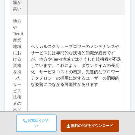
額が
高い
地方
や
Tier-II
産業
地域
ヘリカルスクリューブロワーのメンテナンスや
にお
サービスには専門的な技術的知識が必要です
ける
が、地方やTier-II地域ではそうした技術者が不足
資格
しています。これにより、ダウンタイムの長期
を持
化、サービスコストの増加、先進的なブロワー
った
テクノロジーの採用に対するユーザーの消極的
サー
な姿勢につながる可能性があります
ビス
技術
者の
不足
お電話くださ
機会:
インパクト
い
無料のPDFをダウンロード
下水