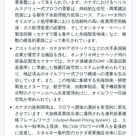
業基盤によって支えられています。カナダにおけるヘリカ
ルスクリュー式ブロワの需要は、持続的な住宅・商業建設
投資による都市下水処理能力拡張ニーズ、アルバータ州の
オイルサンド処理事業における信頼性の高い産業用空気輸
送・ガス処理装置の必要性、そしてオンタリオ・ケベック
製造回廊（カナダで最も集中した先端製造地域）など、複
数の構造的要因によって牽引されています。
アストラゼネカ・カナダやアポテックスなどの大手多国籍
企業が運営する施設を含む、オンタリオ州とケベック州の
医薬品製造セクターでは、カナダ保健省のGMP（医薬品製
造基準）に準拠した無菌圧縮空気システムが求められてお
り、検証済みのオイルフリー式ブロワ構成への需要を生み
出しています。また、この地域に集積する先端技術・精密
製造セクターでは、航空宇宙、自動車部品、電子機器製造
分野のクリーンルーム生産環境向けに、オイルフリー圧縮
空気が求められています。
カナダの規制環境は、ブロワー調達の選好を実質的に変化
させています。大規模産業排出者に適用される連邦炭素価
格フレームワーク（Output-Based Pricing System）は、エ
ネルギー効率向上投資、特にVSDブロワーの導入を直接的
に促進し、エネルギー集約型のカナダ産業施設全体に広が