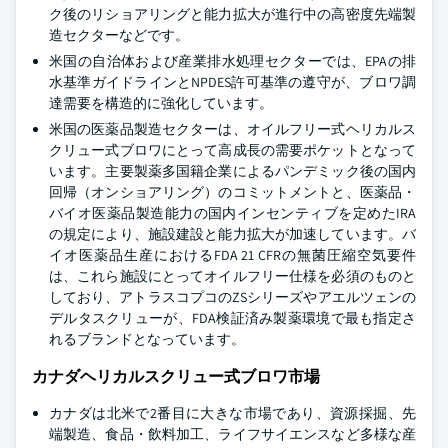
ク後のリショアリングと能力拡大が進行中の高密度先端製
造セクターなどです。
米国の自治体および産業排水処理セクターでは、EPAの排
水基準ガイドラインとNPDES許可基準の遵守が、ブロワ調
達需要を構造的に強化しています。
米国の医薬品製造セクターは、オイルフリー式ヘリカルス
クリュー式ブロワにとって高成長の需要ポケットとなって
います。主要製薬多国籍企業によるパンデミック後の国内
回帰（オンショアリング）のコミットメントと、医薬品・
バイオ医薬品製造能力の国内インセンティブを定めたIRA
の規定により、施設建設と能力拡大が加速しています。バ
イオ医薬品生産におけるFDA 21 CFRの無菌圧縮空気要件
は、これら施設にとってオイルフリー仕様を必須のものと
しており、アトラスコプコのZSシリーズやアエルツェンの
デルタスクリューが、FDA検証済み製薬環境で最も指定さ
れるブランドとなっています。
カナダヘリカルスクリュー式ブロワ市場
カナダは北米で2番目に大きな市場であり、資源採掘、先
端製造、食品・飲料加工、ライフサイエンスなど多様な産