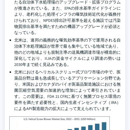
たる自治体下水処理場のアップグレード・拡張プログラム
が推進されている。また、EPAの排水基準ガイドラインに
より、老朽化した処理インフラの曝気技術近代化が義務付
けられており、NPDES排出許可基準を超える施設では汚染
物質排出基準を満たすための機器アップグレードが必須と
なっている。
北米は、連邦の義務的な曝気効率基準の下で運用される自
治体下水処理施設が世界で最も集中している地域であり、
他のどの地域よりも規制主導の送風機調達市場が構造的に
深化しており、IIJAの資金サイクルにより調達の勢いは
2030年まで続く見込みである。
北米におけるヘリカルスクリュー式ブロワ市場の中で、医
薬品分野は最も急成長しているアプリケーション分野であ
り、米国およびカナダのバイオ医薬品製造施設における無
菌圧縮空気需要の加速的な増加によって牽引されていま
す。この需要は、FDA 21 CFRに基づく無菌プロセス環境の
要件を満たす必要性と、国内生産インセンティブ（IRA）
によるAPI製造能力の拡大によって支えられています。