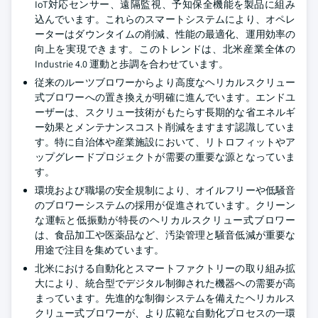
IoT対応センサー、遠隔監視、予知保全機能を製品に組み
込んでいます。これらのスマートシステムにより、オペレ
ーターはダウンタイムの削減、性能の最適化、運用効率の
向上を実現できます。このトレンドは、北米産業全体の
Industrie 4.0 運動と歩調を合わせています。
従来のルーツブロワーからより高度なヘリカルスクリュー
式ブロワーへの置き換えが明確に進んでいます。エンドユ
ーザーは、スクリュー技術がもたらす長期的な省エネルギ
ー効果とメンテナンスコスト削減をますます認識していま
す。特に自治体や産業施設において、リトロフィットやア
ップグレードプロジェクトが需要の重要な源となっていま
す。
環境および職場の安全規制により、オイルフリーや低騒音
のブロワーシステムの採用が促進されています。クリーン
な運転と低振動が特長のヘリカルスクリュー式ブロワー
は、食品加工や医薬品など、汚染管理と騒音低減が重要な
用途で注目を集めています。
北米における自動化とスマートファクトリーの取り組み拡
大により、統合型でデジタル制御された機器への需要が高
まっています。先進的な制御システムを備えたヘリカルス
クリュー式ブロワーが、より広範な自動化プロセスの一環