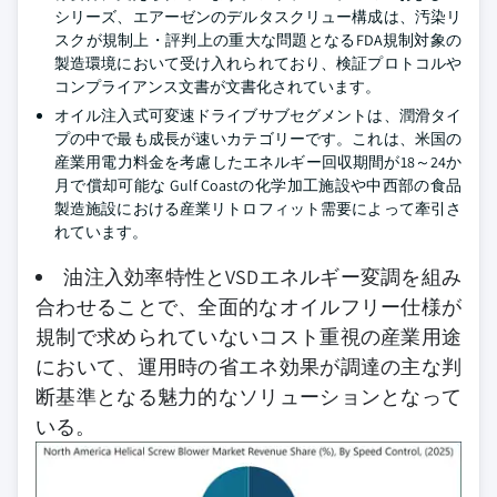
シリーズ、エアーゼンのデルタスクリュー構成は、汚染リ
スクが規制上・評判上の重大な問題となるFDA規制対象の
製造環境において受け入れられており、検証プロトコルや
コンプライアンス文書が文書化されています。
オイル注入式可変速ドライブサブセグメントは、潤滑タイ
プの中で最も成長が速いカテゴリーです。これは、米国の
産業用電力料金を考慮したエネルギー回収期間が18～24か
月で償却可能な Gulf Coastの化学加工施設や中西部の食品
製造施設における産業リトロフィット需要によって牽引さ
れています。
油注入効率特性とVSDエネルギー変調を組み
合わせることで、全面的なオイルフリー仕様が
規制で求められていないコスト重視の産業用途
において、運用時の省エネ効果が調達の主な判
断基準となる魅力的なソリューションとなって
いる。