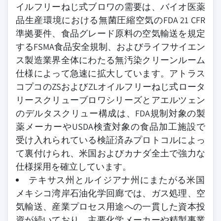
イルフリーねじ式ブロワの需要は、バイオ医薬
品生産環境における無菌圧縮空気のFDA 21 CFR
準拠要件、食品グレード原料の空気輸送を規定
するFSMA食品安全規制、およびライフサイエン
ス製造業界全体にわたる無汚染クリーンルーム
仕様によって急速に拡大しています。アトラス
コプコのZSおよびZLオイルフリーねじ式ロータ
リースクリューブロワシリーズとアエルツェン
のデルタスクリュー構成は、FDA規制対象の製
薬メーカーやUSDA検査対象の食品加工施設で
受け入れられている検証済みプロトコルによっ
て裏付けられ、米国およびカナダ全土で強力な
仕様採用を確立しています。
テキサス州とルイジアナ州にまたがる米国
メキシコ湾岸石油化学回廊では、ガス処理、空
気輸送、産業プロセス用途への一貫した資本投
資が続いており、主要化学メーカーや精製事業