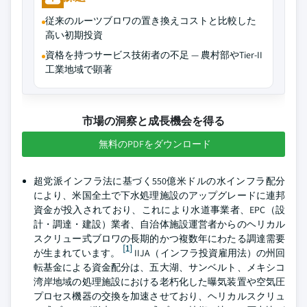
従来のルーツブロワの置き換えコストと比較した
高い初期投資
資格を持つサービス技術者の不足 — 農村部やTier-II
工業地域で顕著
市場の洞察と成長機会を得る
無料のPDFをダウンロード
超党派インフラ法に基づく550億米ドルの水インフラ配分
により、米国全土で下水処理施設のアップグレードに連邦
資金が投入されており、これにより水道事業者、EPC（設
計・調達・建設）業者、自治体施設運営者からのヘリカル
スクリュー式ブロワの長期的かつ複数年にわたる調達需要
[1]
が生まれています。
IIJA（インフラ投資雇用法）の州回
転基金による資金配分は、五大湖、サンベルト、メキシコ
湾岸地域の処理施設における老朽化した曝気装置や空気圧
プロセス機器の交換を加速させており、ヘリカルスクリュ