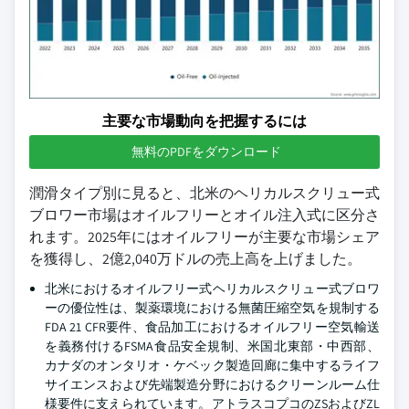
主要な市場動向を把握するには
無料のPDFをダウンロード
潤滑タイプ別に見ると、北米のヘリカルスクリュー式
ブロワー市場はオイルフリーとオイル注入式に区分さ
れます。2025年にはオイルフリーが主要な市場シェア
を獲得し、2億2,040万ドルの売上高を上げました。
北米におけるオイルフリー式ヘリカルスクリュー式ブロワ
ーの優位性は、製薬環境における無菌圧縮空気を規制する
FDA 21 CFR要件、食品加工におけるオイルフリー空気輸送
を義務付けるFSMA食品安全規制、米国北東部・中西部、
カナダのオンタリオ・ケベック製造回廊に集中するライフ
サイエンスおよび先端製造分野におけるクリーンルーム仕
様要件に支えられています。アトラスコプコのZSおよびZL