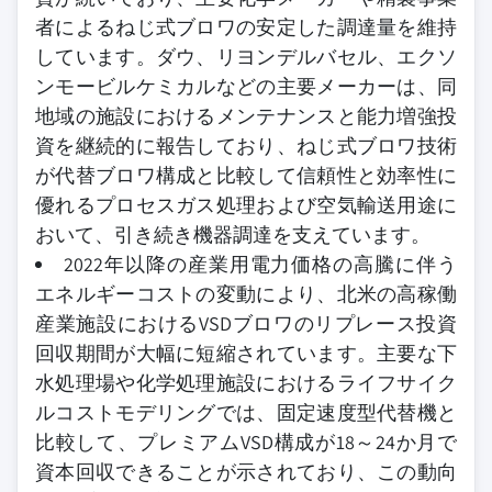
者によるねじ式ブロワの安定した調達量を維持
しています。ダウ、リヨンデルバセル、エクソ
ンモービルケミカルなどの主要メーカーは、同
地域の施設におけるメンテナンスと能力増強投
資を継続的に報告しており、ねじ式ブロワ技術
が代替ブロワ構成と比較して信頼性と効率性に
優れるプロセスガス処理および空気輸送用途に
おいて、引き続き機器調達を支えています。
2022年以降の産業用電力価格の高騰に伴う
エネルギーコストの変動により、北米の高稼働
産業施設におけるVSDブロワのリプレース投資
回収期間が大幅に短縮されています。主要な下
水処理場や化学処理施設におけるライフサイク
ルコストモデリングでは、固定速度型代替機と
比較して、プレミアムVSD構成が18～24か月で
資本回収できることが示されており、この動向