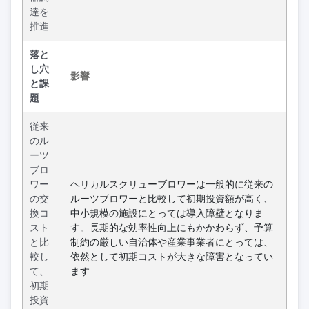
達を
推進
落と
し穴
影響
と課
題
従来
のル
ーツ
ブロ
ワー
ヘリカルスクリューブロワーは一般的に従来の
の交
ルーツブロワーと比較して初期投資額が高く、
換コ
中小規模の施設にとっては導入障壁となりま
スト
す。長期的な効率性向上にもかかわらず、予算
と比
制約の厳しい自治体や産業事業者にとっては、
較し
依然として初期コストが大きな障害となってい
て、
ます
初期
投資