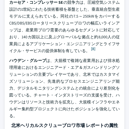
カーセア・コンプレッサー SE
の競争力は、圧縮空気システム
設計の1世紀にわたる技術蓄積を基盤とした、垂直統合型生産
モデルに支えられている。同社の7.5～250kWをカバーする
CBS/DBS/EBSロータリースクリューブロワの幅広いラインア
ップは、産業用ブロワ需要のあらゆるセグメントに対応して
おり、140カ国以上に及ぶグローバルな拠点と約8,000人の従
業員によるアプリケーション・エンジニアリングとライフサ
[8]
イクル・サービスの提供体制を有している。
ハウデン・グループ
は、大規模で複雑な産業用および排水処
理用途におけるエンジニアード・エア＆ガスハンドリングソ
リューションの主要プレイヤーであり、北米ではカスタマイ
ズソリューション、先進的なプロセスエンジニアリング能
力、デジタルモニタリングシステムとの統合により差別化を
図っている。チャート・インダストリーズの支援を受け、ハ
ウデンはリソースと技術力を拡充し、大規模インフラやエネ
ルギー集約型プロジェクトに向けたポジションを強化してい
る。
北米ヘリカルスクリューブロワ市場 レポートの属性