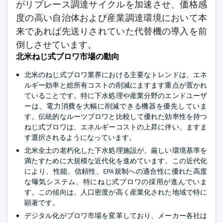
がリプレース調達サイクルを加速させ、価格感
度の高い自治体および産業調達環境において本
来であれば先送りされていた代替機の導入を前
倒しさせています。
北米ねじ式ブロワ市場の動向
北米のねじ式ブロワ業界における主要なトレンドは、エネ
ルギー効率と総所有コストの削減にますます重点が置かれ
ていることです。特に下水処理や産業分野のエンドユーザ
ーは、電力消費を大幅に削減できる機器を優先していま
す。伝統的なルーツブロワと比較して優れた効率性を持つ
ねじ式ブロワは、エネルギーコストの上昇に伴い、ますま
す選択されるようになっています。
北米全土の老朽化した下水処理施設が、厳しい環境基準を
満たすために大規模な近代化を進めています。この近代化
により、性能、信頼性、EPA規制への適合性に優れた高度
な曝気システム、特にねじ式ブロワの採用が進んでいま
す。この傾向は、人口密度が高く産業化された地域で特に
顕著です。
デジタル化がブロワ市場を変革しており、メーカー各社は