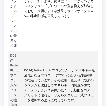
ィブ
ます。これにより、従来型ブロワーからヘリカ
が省
ルスクリュー式ブロワーへの置き換えが加速し
エネ
ており、大幅な省エネ効果とライフサイクル全
ブロ
体の排出削減を実現しています。
ワー
シス
テム
の普
及を
加速
DOE
の
Better
Plants
DOEのBetter Plantsプログラムは、エネルギー最
プロ
適化と総保有コスト（TCO）に基づく調達判断
グラ
を推進しています。その結果、産業界は従来の
ムが
システムと比較してエネルギー消費量が少な
TCOベ
く、メンテナンス要件が低く、長期的なコスト
ース
メリットに優れるヘリカルスクリュー式ブロワ
の機
ーを選択するようになっています。
器調