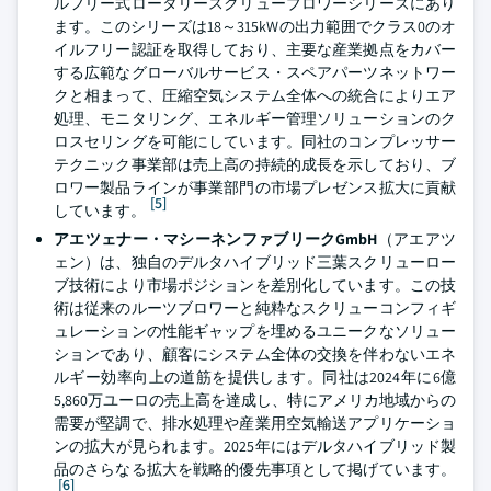
ルフリー式ロータリースクリューブロワーシリーズにあり
ます。このシリーズは18～315kWの出力範囲でクラス0のオ
イルフリー認証を取得しており、主要な産業拠点をカバー
する広範なグローバルサービス・スペアパーツネットワー
クと相まって、圧縮空気システム全体への統合によりエア
処理、モニタリング、エネルギー管理ソリューションのク
ロスセリングを可能にしています。同社のコンプレッサー
テクニック事業部は売上高の持続的成長を示しており、ブ
ロワー製品ラインが事業部門の市場プレゼンス拡大に貢献
[5]
しています。
アエツェナー・マシーネンファブリークGmbH
（アエアツ
ェン）は、独自のデルタハイブリッド三葉スクリューロー
ブ技術により市場ポジションを差別化しています。この技
術は従来のルーツブロワーと純粋なスクリューコンフィギ
ュレーションの性能ギャップを埋めるユニークなソリュー
ションであり、顧客にシステム全体の交換を伴わないエネ
ルギー効率向上の道筋を提供します。同社は2024年に6億
5,860万ユーロの売上高を達成し、特にアメリカ地域からの
需要が堅調で、排水処理や産業用空気輸送アプリケーショ
ンの拡大が見られます。2025年にはデルタハイブリッド製
品のさらなる拡大を戦略的優先事項として掲げています。
[6]