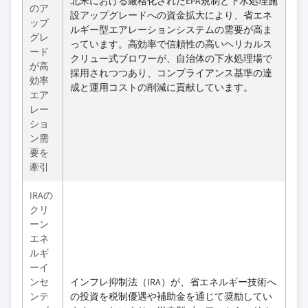
北米における厳格化されたEPA規制と下水処理施
のア
設アップグレードへの資金拡大により、省エネ
ップ
ルギー型エアレーションシステムの需要が高ま
グレ
っています。高効率で信頼性の高いヘリカルス
ード
クリュー式ブロワーが、自治体の下水処理場で
が高
採用されつつあり、コンプライアンス基準の達
効率
成と運用コストの削減に貢献しています。
エア
レー
ショ
ン需
要を
牽引
IRAの
クリ
ーン
エネ
ルギ
ーイ
ンセ
インフレ抑制法（IRA）が、省エネルギー技術へ
ンテ
の投資を税制優遇や補助金を通じて奨励してい