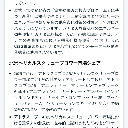
っています。
環境・気候変動省の「温室効果ガス報告プログラム」に基
づく産業排出報告要件により、圧縮空気およびブロワーの
エネルギー消費が産業の脱炭素化対策の対象として注目さ
れるようになっています。カナダ天然資源省のエネルギー
効率規制とカナダ規格協会（CSA）の機器認証要件は、カ
ナダの産業施設における機器仕様を規定しており、CSA
C22.2電気規格はカナダ施設向けの全てのモーター駆動産
業機器に適用されています。
北米ヘリカルスクリューブロワー市場シェア
2025年には、アトラスコプコABがヘリカルスクリューブロ
ワー市場で約11%の世界シェアをリードしており、アトラ
スコプコAB、アエツェナー・マシーネンファブリーク
GmbH（アエアツェン）、ガードナー・デンバー（インガ
ソルランド社）、カーセア・コンプレッサーSE、ブッシ
ュ・バキューム・ソリューションズの上位5社が合計で約
32%の市場シェアを占めています。
アトラスコプコAB
のヘリカルスクリューブロワー市場にお
ける競争力の源泉は、世界的に認知されたZSおよびZLオイ