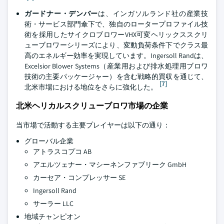
ガードナー・デンバー
は、インガソルランド社の産業技
術・サービス部門傘下で、独自のロータープロファイル技
術を採用したサイクロブロワーVHX可変ヘリックススクリ
ューブロワーシリーズにより、変動負荷条件下でクラス最
高のエネルギー効率を実現しています。Ingersoll Randは、
Excelsior Blower Systems（産業用および排水処理用ブロワ
技術の主要パッケージャー）を含む戦略的買収を通じて、
[7]
北米市場における地位をさらに強化した。
北米ヘリカルスクリューブロワ市場の企業
当市場で活動する主要プレイヤーは以下の通り：
グローバル企業
アトラスコプコ AB
アエルツェナー・マシーネンファブリーク GmbH
カーセア・コンプレッサー SE
Ingersoll Rand
サーラー LLC
地域チャンピオン