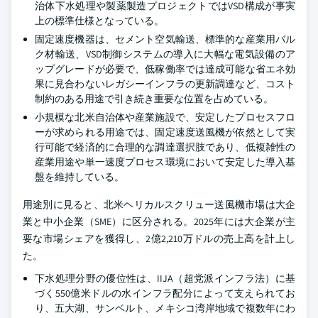
治体下水処理や製薬製造プロジェクトではVSD構成が事実
上の標準仕様となっている。
固定速度機器は、セメント空気輸送、標準的な産業用バル
ク材輸送、VSD制御システムの導入に大幅な電気設備のア
ップグレードが必要で、低稼働率では達成可能な省エネ効
果に見合わないレガシーインフラの更新調達など、コスト
制約のある用途で引き続き重要な位置を占めている。
小規模な北米自治体や産業施設で、安定したプロセスフロ
ーが求められる用途では、固定速度送風機が依然として実
行可能で経済的に合理的な調達選択肢であり、低複雑性の
産業用途や単一速度プロセス環境において安定した導入基
盤を維持している。
用途別に見ると、北米ヘリカルスクリュー送風機市場は大企
業と中小企業（SME）に区分される。2025年には大企業が主
要な市場シェアを獲得し、2億2,210万ドルの売上高を計上し
た。
下水処理分野の優位性は、IIJA（超党派インフラ法）に基
づく550億米ドルの水インフラ配分によって支えられてお
り、五大湖、サンベルト、メキシコ湾岸地域で複数年にわ