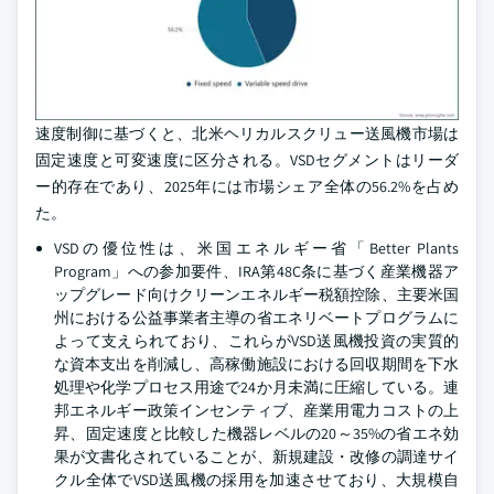
速度制御に基づくと、北米ヘリカルスクリュー送風機市場は
固定速度と可変速度に区分される。VSDセグメントはリーダ
ー的存在であり、2025年には市場シェア全体の56.2%を占め
た。
VSDの優位性は、米国エネルギー省「Better Plants
Program」への参加要件、IRA第48C条に基づく産業機器ア
ップグレード向けクリーンエネルギー税額控除、主要米国
州における公益事業者主導の省エネリベートプログラムに
よって支えられており、これらがVSD送風機投資の実質的
な資本支出を削減し、高稼働施設における回収期間を下水
処理や化学プロセス用途で24か月未満に圧縮している。連
邦エネルギー政策インセンティブ、産業用電力コストの上
昇、固定速度と比較した機器レベルの20～35%の省エネ効
果が文書化されていることが、新規建設・改修の調達サイ
クル全体でVSD送風機の採用を加速させており、大規模自