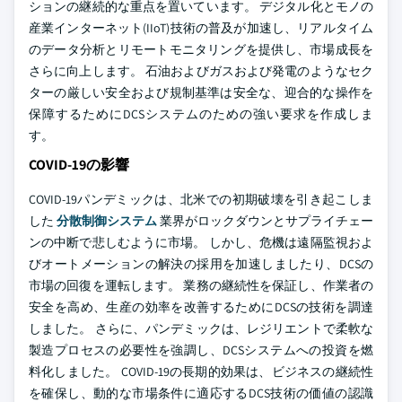
ションの継続的な重点を置いています。 デジタル化とモノの
産業インターネット(IIoT)技術の普及が加速し、リアルタイム
のデータ分析とリモートモニタリングを提供し、市場成長を
さらに向上します。 石油およびガスおよび発電のようなセク
ターの厳しい安全および規制基準は安全な、迎合的な操作を
保障するためにDCSシステムのための強い要求を作成しま
す。
COVID-19の影響
COVID-19パンデミックは、北米での初期破壊を引き起こしま
した
分散制御システム
業界がロックダウンとサプライチェー
ンの中断で悲しむように市場。 しかし、危機は遠隔監視およ
びオートメーションの解決の採用を加速しましたり、DCSの
市場の回復を運転します。 業務の継続性を保証し、作業者の
安全を高め、生産の効率を改善するためにDCSの技術を調達
しました。 さらに、パンデミックは、レジリエントで柔軟な
製造プロセスの必要性を強調し、DCSシステムへの投資を燃
料化しました。 COVID-19の長期的効果は、ビジネスの継続性
を確保し、動的な市場条件に適応するDCS技術の価値の認識