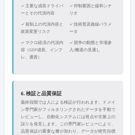
✓ 主要な成長ドライバ
✓ 抑制要因と緩和シナ
ーとその代演内容
リオ
✓ 規制上の代演内容と
✓ 技術普及曲線パラメ
政策変更リスク
ータ
✓ マクロ経済の代演内
✓ 競争の動態と市場参
容（GDP成長、インフ
入/椭退の見通し
レ、通貨）
6. 検証と品質保証
最終段階では人による検証が行われます。ドメイ
ン専門家がフィルタリングされたデータを手動で
レビューし、自動化システムには視点や文脈上の
誤りを発見します。この専門家レビューにより、
品質保証の重要な層が加わり、データが研究目標