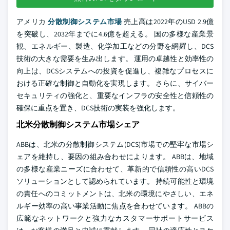
アメリカ
分散制御システム市場
売上高は2022年のUSD 2.9億
を突破し、2032年までに4.6億を超える。 国の多様な産業景
観、エネルギー、製造、化学加工などの分野を網羅し、DCS
技術の大きな需要を生み出します。 運用の卓越性と効率性の
向上は、DCSシステムへの投資を促進し、複雑なプロセスに
おける正確な制御と自動化を実現します。 さらに、サイバー
セキュリティの強化と、重要なインフラの安全性と信頼性の
確保に重点を置き、DCS技術の実装を強化します。
北米分散制御システム市場シェア
ABBは、北米の分散制御システム(DCS)市場での堅牢な市場シ
ェアを維持し、要因の組み合わせによります。 ABBは、地域
の多様な産業ニーズに合わせて、革新的で信頼性の高いDCS
ソリューションとして認められています。 持続可能性と環境
の責任へのコミットメントは、北米の環境にやさしい、エネ
ルギー効率の高い事業活動に焦点を合わせています。 ABBの
広範なネットワークと強力なカスタマーサポートサービス