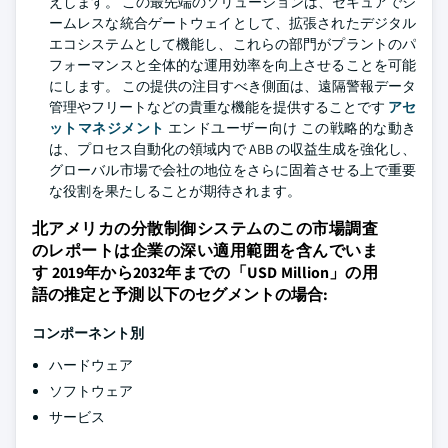
えします。 この最先端のソリューションは、セキュアでシ
ームレスな統合ゲートウェイとして、拡張されたデジタル
エコシステムとして機能し、これらの部門がプラントのパ
フォーマンスと全体的な運用効率を向上させることを可能
にします。 この提供の注目すべき側面は、遠隔警報データ
管理やフリートなどの貴重な機能を提供することです
アセ
ットマネジメント
エンドユーザー向け この戦略的な動き
は、プロセス自動化の領域内で ABB の収益生成を強化し、
グローバル市場で会社の地位をさらに固着させる上で重要
な役割を果たしることが期待されます。
北アメリカの分散制御システムのこの市場調査
のレポートは企業の深い適用範囲を含んでいま
す 2019年から2032年までの「USD Million」の用
語の推定と予測 以下のセグメントの場合:
コンポーネント別
ハードウェア
ソフトウェア
サービス