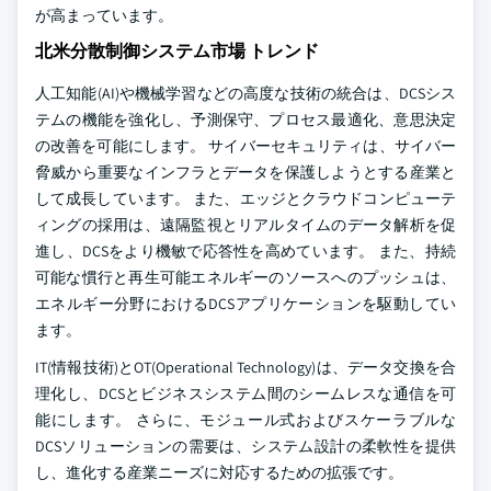
が高まっています。
北米分散制御システム市場 トレンド
人工知能(AI)や機械学習などの高度な技術の統合は、DCSシス
テムの機能を強化し、予測保守、プロセス最適化、意思決定
の改善を可能にします。 サイバーセキュリティは、サイバー
脅威から重要なインフラとデータを保護しようとする産業と
して成長しています。 また、エッジとクラウドコンピューテ
ィングの採用は、遠隔監視とリアルタイムのデータ解析を促
進し、DCSをより機敏で応答性を高めています。 また、持続
可能な慣行と再生可能エネルギーのソースへのプッシュは、
エネルギー分野におけるDCSアプリケーションを駆動してい
ます。
IT(情報技術)とOT(Operational Technology)は、データ交換を合
理化し、DCSとビジネスシステム間のシームレスな通信を可
能にします。 さらに、モジュール式およびスケーラブルな
DCSソリューションの需要は、システム設計の柔軟性を提供
し、進化する産業ニーズに対応するための拡張です。