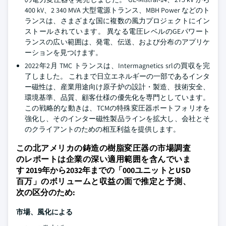
400 kV、2 340 MVA 大型電源トランス、MBH Power などのト
ランスは、さまざまな国に複数の風力プロジェクトにイン
ストールされています。 異なる電圧レベルのGEパワート
ランスの広い範囲は、発電、伝送、および分布のアプリケ
ーションを見つけます。
2022年2月 TMC トランスは、Intermagnetics srlの買収を完
了しました。 これまで日立エネルギーの一部であるインタ
ー磁性は、産業用途向け原子炉の設計・製造、技術安全、
環境基準、品質、顧客仕様の優先化を専門としています。
この戦略的な動きは、TCMの特殊変圧器ポートフォリオを
強化し、そのインター磁性製品ラインを拡大し、会社とそ
のクライアントのための相互利益を提供します。
この北アメリカの鋳造の樹脂変圧器の市場調査
のレポートは企業の深い適用範囲を含んでいま
す 2019年から2032年までの「000ユニットとUSD
百万」のボリュームと収益の面で推定と予測、
次の区分のため:
市場、風化による