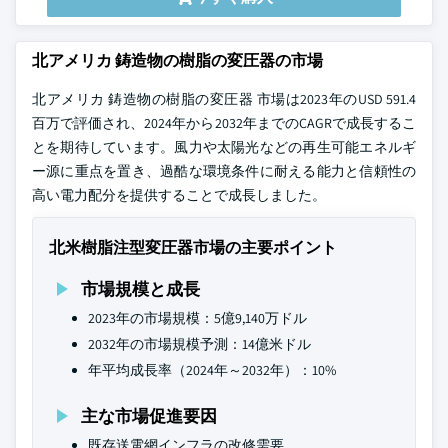
北アメリカ 鋳造物の樹脂の変圧器の市場
北アメリカ 鋳造物の樹脂の変圧器 市場は2023年のUSD 591.4
百万で評価され、2024年から2032年までのCAGRで成長するこ
とを期待しています。風力や太陽光などの再生可能エネルギ
ー源に重点を置き、過酷な環境条件に耐える能力と信頼性の
高い電力配分を提供することで成長しました。
北米樹脂注型変圧器市場の主要ポイント
市場規模と成長
2023年の市場規模：5億9,140万ドル
2032年の市場規模予測：14億米ドル
年平均成長率（2024年～2032年）：10%
主な市場促進要因
既存送電網インフラの改修需要