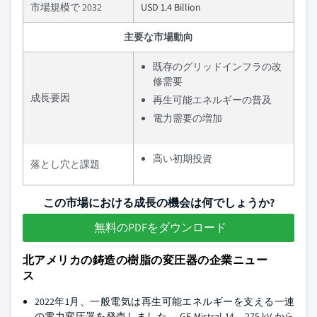
市場規模で 2032
USD 1.4 Billion
主要な市場動向
既存のグリッドインフラの改
修需要
成長要因
再生可能エネルギーの普及
電力需要の増加
高い初期投資
落とし穴と課題
この市場における成長の機会は何でしょうか?
無料のPDFをダウンロード
北アメリカの鋳造の樹脂の変圧器の企業ニュー
ス
2022年1月、一般電気は再生可能エネルギーを支える一連
の電力変圧器を発売しました。 GE-Mistral-14、275 kV から