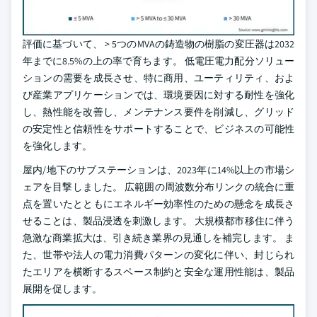
評価に基づいて、 > 5つのMVAの鋳造物の樹脂の変圧器は2032
年までに8.5%の上の率で育ちます。 低電圧電力配分ソリュー
ションの需要を成長させ、特に商用、ユーティリティ、およ
び産業アプリケーションでは、環境要因に対する耐性を強化
し、熱性能を改善し、メンテナンス要件を削減し、グリッド
の安定性と信頼性をサポートすることで、ビジネスの可能性
を強化します。
屋内/地下のサブステーションは、2023年に14%以上の市場シ
ェアを目撃しました。 広範囲の周波数分布リンクの統合に重
点を置いたとともにエネルギー効率性のための懸念を成長さ
せることは、製品浸透を刺激します。 大規模都市移住に伴う
急激な商業拡大は、引き続き業界の見通しを補完します。 ま
た、世帯や法人の電力消費パターンの変化に伴い、封じられ
たエリアを横断するスペース制約と安全な運用性能は、製品
展開を促します。