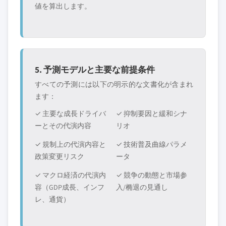
値を算出します。
5. 予測モデルと主要な前提条件
すべての予測には以下の明示的な文書化が含まれ
ます：
✓ 主要な成長ドライバ
✓ 抑制要因と緩和シナ
ーとその代演内容
リオ
✓ 規制上の代演内容と
✓ 技術普及曲線パラメ
政策変更リスク
ータ
✓ マクロ経済の代演内
✓ 競争の動態と市場参
容（GDP成長、インフ
入/椭退の見通し
レ、通貨）