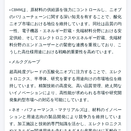
• CBMMは、原材料の供給源を強力にコントロールし、ニオブ
のバリューチェーンに関する深い知見を有することで、酸化
ニオブ市場における地位を維持しています。同社は品質の均
一性、電子機器・エネルギー貯蔵・先端材料分野における安
定供給、そしてエレクトロニクスやエネルギー貯蔵、先端材
料分野のエンドユーザーとの緊密な連携を重視しており、こ
うした高仕様用途における戦略的重要性を高めています。
• メルクグループ
超高純度グレードの五酸化ニオブに注力することで、エレク
トロニクス、半導体、研究を要する用途向けの市場地位を維
持しています。精製技術の高度化、高い品質管理、絶え間な
いイノベーションにより、高性能が求められる市場や研究開
発集約型市場への対応を可能にしています。
• ネオ・パフォーマンス・マテリアルズは、材料のイノベー
ションと用途志向の製品開発により競争力を維持していま
す。加工施設と技術的専門知識を活かし、エレクトロニクス
やエネルギー関連用途を含むさまざまな産業向けに五酸化ニ