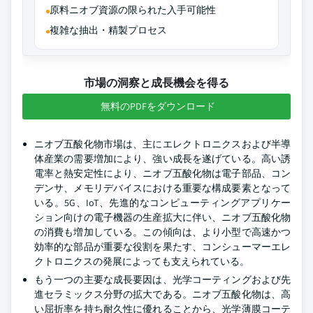
原料ニオブ資源の限られた入手可能性
複雑な抽出・精製プロセス
市場の洞察と成長機会を得る
無料のPDFをダウンロード
ニオブ五酸化物市場は、主にエレクトロニクスおよび半導
体産業の需要増加により、強い成長を遂げている。高い誘
電率と熱安定性により、ニオブ五酸化物は電子部品、コン
デンサ、メモリデバイスにおける重要な構成要素となって
いる。5G、IoT、先進的なコンピューティングアプリケー
ション向けの電子機器の生産拡大に伴い、ニオブ五酸化物
の消費も増加している。この傾向は、より小型で高速かつ
効率的な部品が重要な役割を果たす、コンシューマーエレ
クトロニクスの発展によっても支えられている。
もう一つの主要な成長要因は、光学コーティングおよび先
進セラミックス分野の拡大である。ニオブ五酸化物は、高
い屈折率を持ち耐久性に優れることから、光学薄膜コーテ