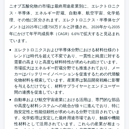
ニオブ五酸化物の市場は最終用途産業別に、エレクトロニク
ス・半導体、エネルギー貯蔵、自動車、航空宇宙、化学処
理、その他に区分されます。エレクトロニクス・半導体セグ
メントは2025年に1億750万ドルと評価され、2026年から2035
年にかけて年平均成長率（CAGR）6.6%で拡大すると見込まれ
ています。
エレクトロニクスおよび半導体分野における材料仕様のト
レンドは時代を超えて不変であり、一貫性と純度に対する
需要の高まりと高度な材料特性が求められ続けています。
市場拡大はエネルギー貯蔵分野でも推進されており、メー
カーはバッテリーイノベーションを促進するための代替酸
化物材料を模索しています。産業界は製品開発戦略に影響
を与えるだけでなく、材料サプライヤーとエンドユーザー
間の連携を促進しています。
自動車および航空宇宙産業における活用は、専門的な部品
や高度な材料システムへの統合が徐々に進んでおり、特に
熱安定性と性能信頼性が求められる分野で注目されていま
す。化学処理は安定した最終用途市場であり、触媒や機能
性材料として活用されています。これらの産業が相まっ