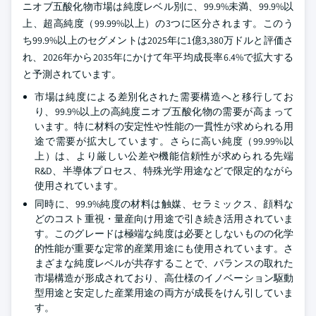
ニオブ五酸化物市場は純度レベル別に、99.9%未満、99.9%以
上、超高純度（99.99%以上）の3つに区分されます。このう
ち99.9%以上のセグメントは2025年に1億3,380万ドルと評価さ
れ、2026年から2035年にかけて年平均成長率6.4%で拡大する
と予測されています。
市場は純度による差別化された需要構造へと移行してお
り、99.9%以上の高純度ニオブ五酸化物の需要が高まって
います。特に材料の安定性や性能の一貫性が求められる用
途で需要が拡大しています。さらに高い純度（99.99%以
上）は、より厳しい公差や機能信頼性が求められる先端
R&D、半導体プロセス、特殊光学用途などで限定的ながら
使用されています。
同時に、99.9%純度の材料は触媒、セラミックス、顔料な
どのコスト重視・量産向け用途で引き続き活用されていま
す。このグレードは極端な純度は必要としないものの化学
的性能が重要な定常的産業用途にも使用されています。さ
まざまな純度レベルが共存することで、バランスの取れた
市場構造が形成されており、高仕様のイノベーション駆動
型用途と安定した産業用途の両方が成長をけん引していま
す。