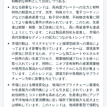
戦略的な材料として台頭しつつある。
次なる顕著なトレンドは、高純度グレードへの注力と材料
特性の精度向上です。光学、特殊ガラス、電子コーティン
グなどの最終産業では、粒子径や形態、不純物含有量に関
してより厳格な要件が求められています。このため、生産
者は精製・精製・加工技術に注力し、高い用途基準を達成
しようとしています。これは製品差別化を促進し、市場の
高付加価値セグメントの拡大につながるトレンドです。
市場行動は、サステナビリティと循環型経済への適合によ
ってますます影響を受けています。メーカーは、環境基準
の変化に対応するため、クリーンな加工ルートやエネルギ
ー効率の高い生産プロセス、廃棄物削減プロセスを徐々に
取り入れています。同時に、ニオブ含有材料の産業廃棄物
や使用済み製品からの回収・リサイクルにも注目が集まっ
ています。このトレンドは、調達方針や長期的なサプライ
チェーン方針に影響を与えています。
市場における構造変化は、地域のサプライチェーン最適化
や生産能力の再均衡によっても引き起こされています。供
給信頼性とコスト効率を高めるため、生産者は特にアジア
太平洋地域の主要消費地に近い場所で製造能力を拡大また
は移転しています。このトレンドは、地域密着型で強靭な