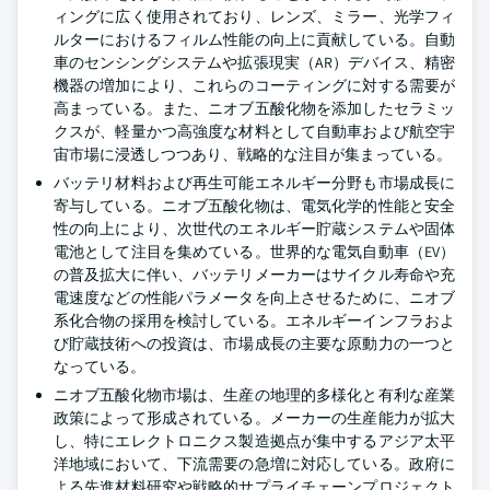
ィングに広く使用されており、レンズ、ミラー、光学フィ
ルターにおけるフィルム性能の向上に貢献している。自動
車のセンシングシステムや拡張現実（AR）デバイス、精密
機器の増加により、これらのコーティングに対する需要が
高まっている。また、ニオブ五酸化物を添加したセラミッ
クスが、軽量かつ高強度な材料として自動車および航空宇
宙市場に浸透しつつあり、戦略的な注目が集まっている。
バッテリ材料および再生可能エネルギー分野も市場成長に
寄与している。ニオブ五酸化物は、電気化学的性能と安全
性の向上により、次世代のエネルギー貯蔵システムや固体
電池として注目を集めている。世界的な電気自動車（EV）
の普及拡大に伴い、バッテリメーカーはサイクル寿命や充
電速度などの性能パラメータを向上させるために、ニオブ
系化合物の採用を検討している。エネルギーインフラおよ
び貯蔵技術への投資は、市場成長の主要な原動力の一つと
なっている。
ニオブ五酸化物市場は、生産の地理的多様化と有利な産業
政策によって形成されている。メーカーの生産能力が拡大
し、特にエレクトロニクス製造拠点が集中するアジア太平
洋地域において、下流需要の急増に対応している。政府に
よる先進材料研究や戦略的サプライチェーンプロジェクト