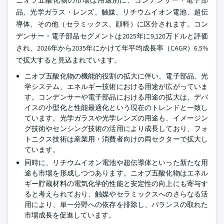
品、光学ガラス・レンズ、触媒、リチウムイオン電池、超伝
導体、その他（セラミックス、顔料）に区分されます。コン
デンサー・電子部品セグメントは2025年に9,120万ドルと評価
され、2026年から2035年にかけて年平均成長率（CAGR）6.5%
で拡大すると見込まれています。
ニオブ五酸化物の機能的役割の拡大に伴い、電子部品、光
学システム、エネルギー技術における用途が広がっていま
す。コンデンサーや電子部品における用途の拡大は、デバ
イスの小型化と性能最適化という現在のトレンドと一致し
ています。光学ガラスや光学レンズの用途も、イメージン
グ技術やセンシング技術の活用により成長しており、フォ
トニクス技術は産業用・消費者向けの両セクターで拡大し
ています。
同時に、リチウムイオン電池や超伝導体といった新たな用
途も市場を形成しつつあります。ニオブ五酸化物はエネル
ギー貯蔵材料の電気化学的性能と安定性の向上にも寄与す
ると考えられており、触媒やセラミックスへのさらなる活
用により、単一分野への依存を排除し、バランスの取れた
市場成長を促進しています。