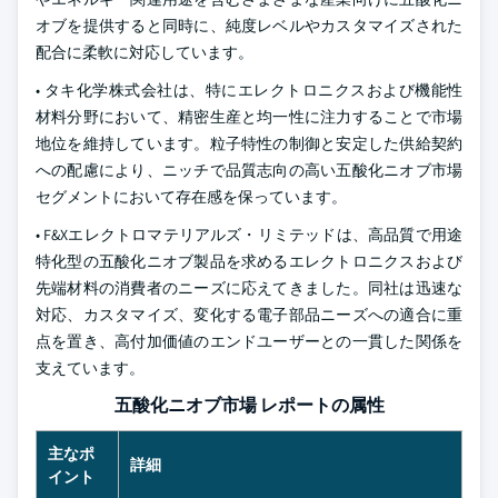
オブを提供すると同時に、純度レベルやカスタマイズされた
配合に柔軟に対応しています。
• タキ化学株式会社は、特にエレクトロニクスおよび機能性
材料分野において、精密生産と均一性に注力することで市場
地位を維持しています。粒子特性の制御と安定した供給契約
への配慮により、ニッチで品質志向の高い五酸化ニオブ市場
セグメントにおいて存在感を保っています。
• F&Xエレクトロマテリアルズ・リミテッドは、高品質で用途
特化型の五酸化ニオブ製品を求めるエレクトロニクスおよび
先端材料の消費者のニーズに応えてきました。同社は迅速な
対応、カスタマイズ、変化する電子部品ニーズへの適合に重
点を置き、高付加価値のエンドユーザーとの一貫した関係を
支えています。
五酸化ニオブ市場 レポートの属性
主なポ
詳細
イント