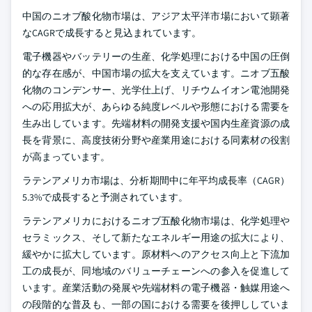
中国のニオブ酸化物市場は、アジア太平洋市場において顕著
なCAGRで成長すると見込まれています。
電子機器やバッテリーの生産、化学処理における中国の圧倒
的な存在感が、中国市場の拡大を支えています。ニオブ五酸
化物のコンデンサー、光学仕上げ、リチウムイオン電池開発
への応用拡大が、あらゆる純度レベルや形態における需要を
生み出しています。先端材料の開発支援や国内生産資源の成
長を背景に、高度技術分野や産業用途における同素材の役割
が高まっています。
ラテンアメリカ市場は、分析期間中に年平均成長率（CAGR）
5.3%で成長すると予測されています。
ラテンアメリカにおけるニオブ五酸化物市場は、化学処理や
セラミックス、そして新たなエネルギー用途の拡大により、
緩やかに拡大しています。原材料へのアクセス向上と下流加
工の成長が、同地域のバリューチェーンへの参入を促進して
います。産業活動の発展や先端材料の電子機器・触媒用途へ
の段階的な普及も、一部の国における需要を後押ししていま