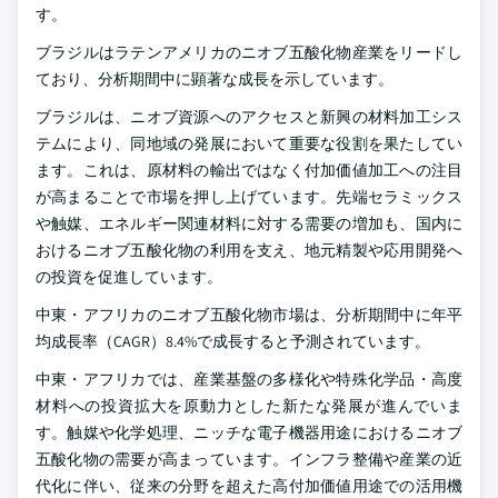
す。
ブラジルはラテンアメリカのニオブ五酸化物産業をリードし
ており、分析期間中に顕著な成長を示しています。
ブラジルは、ニオブ資源へのアクセスと新興の材料加工シス
テムにより、同地域の発展において重要な役割を果たしてい
ます。これは、原材料の輸出ではなく付加価値加工への注目
が高まることで市場を押し上げています。先端セラミックス
や触媒、エネルギー関連材料に対する需要の増加も、国内に
おけるニオブ五酸化物の利用を支え、地元精製や応用開発へ
の投資を促進しています。
中東・アフリカのニオブ五酸化物市場は、分析期間中に年平
均成長率（CAGR）8.4%で成長すると予測されています。
中東・アフリカでは、産業基盤の多様化や特殊化学品・高度
材料への投資拡大を原動力とした新たな発展が進んでいま
す。触媒や化学処理、ニッチな電子機器用途におけるニオブ
五酸化物の需要が高まっています。インフラ整備や産業の近
代化に伴い、従来の分野を超えた高付加価値用途での活用機