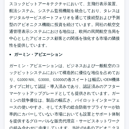
スコックピットアーキテクチャにおいて、主飛行表示装置、
航法システム、システム監視機能を統合しており、タレスは
デジタルサービスポートフォリオを通じて接続型および予測
型のアビオニクス機能に投資を続けています。同社の航空交
通管理表示システムにおける地位は、欧州の民間航空当局を
中心としたアビオニクス顧客との関係を強化する市場の隣接
性を提供しています。
ガーミン・アビエーション
ガーミン・アビエーションは、ビジネスおよび一般航空のコ
ックピットシステムにおいて構造的に優位な地位を占めてお
り、G1000 NXi、G3000、G5000の各スイートは幅広いOEM機体
タイプに対して認証・導入済みであり、認証済みのアフター
マーケットアップグレードとしても提供されています。ガー
ミンの競争優位は、製品の幅広さ、パイロットインターフェ
ースの使いやすさ、そして大手の総合防衛サプライヤーが効
率的にカバーしていない市場においても設置とサポート体制
を提供するグローバルな販売代理店・サービスネットワーク
の組み合わせに由来しています。当社の8名のアビオニクス