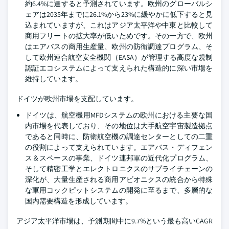
約6.4%に達すると予測されています。欧州のグローバルシ
ェアは2035年までに26.1%から23%に緩やかに低下すると見
込まれていますが、これはアジア太平洋や中東と比較して
商用フリートの拡大率が低いためです。その一方で、欧州
はエアバスの商用生産量、欧州の防衛調達プログラム、そ
して欧州連合航空安全機関（EASA）が管理する高度な規制
認証エコシステムによって支えられた構造的に深い市場を
維持しています。
ドイツが欧州市場を支配しています。
ドイツは、航空機用MFDシステムの欧州における主要な国
内市場を代表しており、その地位は大手航空宇宙製造拠点
であると同時に、防衛航空機の調達センターとしての二重
の役割によって支えられています。エアバス・ディフェン
ス＆スペースの事業、ドイツ連邦軍の近代化プログラム、
そして精密工学とエレクトロニクスのサプライチェーンの
深化が、大量生産される商用アビオニクスの統合から特殊
な軍用コックピットシステムの開発に至るまで、多層的な
国内需要構造を形成しています。
アジア太平洋市場は、予測期間中に9.7%という最も高いCAGR