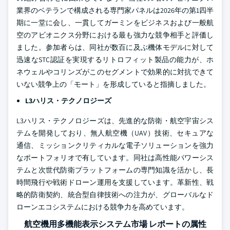
業界のベテランで構成される専門家パネルは2026年の第1四半
期に一堂に会し、一貫してガーミンをビジネスおよび一般航
空のアビオニクス分野における最も強力な競争相手と評価し
ました。参加者らは、同社が数百に及ぶ機体モデルに対して
迅速なSTC認証を実現するリトロフィット製品の能力が、ホ
ネウェルやコリンズがこのセグメントで効果的に対抗できて
いない競争上の「モート」を形成していると指摘しました。
L3ハリス・テクノロジーズ
L3ハリス・テクノロジーズは、先進的な防衛・航空宇宙シス
テムを開発しており、無人航空機（UAV）技術、セキュアな
通信、ミッションクリティカルな電子ソリューションを強力
なポートフォリオで有しています。同社は高性能パワーシス
テムと次世代防衛プラットフォームの専門知識を活かし、長
時間飛行や戦術ドローン運用を支援しています。革新性、戦
略的防衛契約、統合型自律技術への注力が、グローバルなド
ローンエコシステムにおける競争力を高めています。
航空機用多機能表示システム市場 レポートの属性