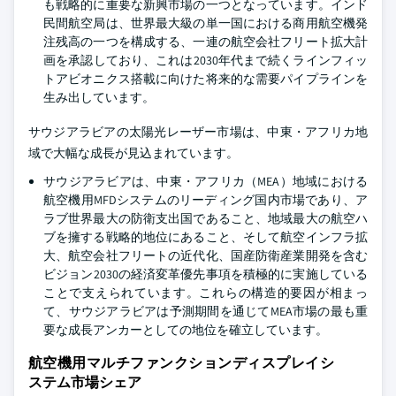
も戦略的に重要な新興市場の一つとなっています。インド
民間航空局は、世界最大級の単一国における商用航空機発
注残高の一つを構成する、一連の航空会社フリート拡大計
画を承認しており、これは2030年代まで続くラインフィッ
トアビオニクス搭載に向けた将来的な需要パイプラインを
生み出しています。
サウジアラビアの太陽光レーザー市場は、中東・アフリカ地
域で大幅な成長が見込まれています。
サウジアラビアは、中東・アフリカ（MEA）地域における
航空機用MFDシステムのリーディング国内市場であり、ア
ラブ世界最大の防衛支出国であること、地域最大の航空ハ
ブを擁する戦略的地位にあること、そして航空インフラ拡
大、航空会社フリートの近代化、国産防衛産業開発を含む
ビジョン2030の経済変革優先事項を積極的に実施している
ことで支えられています。これらの構造的要因が相まっ
て、サウジアラビアは予測期間を通じてMEA市場の最も重
要な成長アンカーとしての地位を確立しています。
航空機用マルチファンクションディスプレイシ
ステム市場シェア