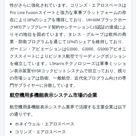
性がさらに強化されています。コリンズ・エアロスペースは
Pro Line Fusionスイートと強力な軍事プラットフォームの存
在により18%のシェアを獲得しており、UH-60Mブラックホー
クMFDアップグレード契約やシテーションCJ3認証の達成によ
りその地位を固めています。タレス・グループは欧州の商
業・防衛プログラムを通じて11%のシェアを維持しており、
ガーミン・アビエーションはG1000、G3000、G5000アビオニ
クススイートによりビジネス航空でリーディングポジション
を確立しています。L3Harrisテクノロジーズは軍事ミッショ
ン表示装置やISRコックピットシステムで目立っており、残り
の市場シェアは防衛、一般航空、近代化プログラム向けの専
門サプライヤーに分散しています。
航空機用多機能表示システム市場の企業
航空機用多機能表示システム業界で活躍する主要企業は以下
の通りです。
ホネイウェル・エアロスペース
コリンズ・エアロスペース