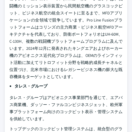
闘機のミッション表示装置から民間航空機のグラスコックピ
ット、ビジネス航空の統合スイートに至るまで、MFDアプリ
ケーションの全領域で競争しています。Pro Line Fusionプラ
ットフォームはコリンズの主力商業・ビジネス航空MFDアー
キテクチャを代表しており、防衛ポートフォリオはUH-60M、
C-130H、複数の戦闘機プラットフォームプログラムに及んで
います。2024年12月に発表されたキングエアおよびホーカー
機のアビオニクス近代化プログラムは、OEMのラインフィッ
ト活動に加えてリトロフィット分野を戦略的成長チャネルと
位置づけ、北米市場におけるレガシービジネス機の膨大な既
存機体をターゲットとしています。
タレス・グループ
タレス・グループはアビオニクス事業部門を通じて、エアバ
ス商業機、ダッソー・ファルコンビジネスジェット、欧州軍
事プラットフォーム向けのコックピット表示・管理システム
を供給しています。
トップデックのコックピット管理システムは、統合型のグラ