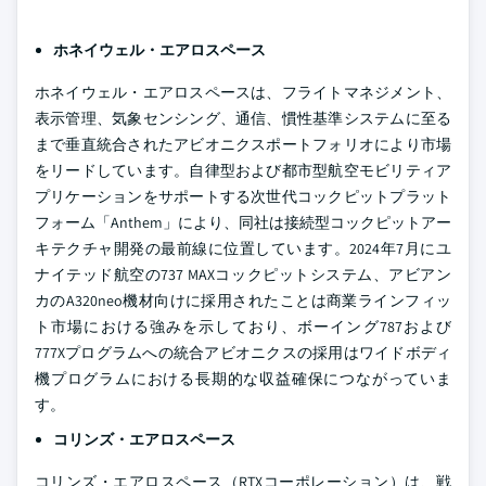
ホネイウェル・エアロスペース
ホネイウェル・エアロスペースは、フライトマネジメント、
表示管理、気象センシング、通信、慣性基準システムに至る
まで垂直統合されたアビオニクスポートフォリオにより市場
をリードしています。自律型および都市型航空モビリティア
プリケーションをサポートする次世代コックピットプラット
フォーム「Anthem」により、同社は接続型コックピットアー
キテクチャ開発の最前線に位置しています。2024年7月にユ
ナイテッド航空の737 MAXコックピットシステム、アビアン
カのA320neo機材向けに採用されたことは商業ラインフィッ
ト市場における強みを示しており、ボーイング787および
777Xプログラムへの統合アビオニクスの採用はワイドボディ
機プログラムにおける長期的な収益確保につながっていま
す。
コリンズ・エアロスペース
コリンズ・エアロスペース（RTXコーポレーション）は、戦