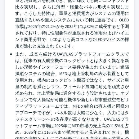
量と消費電力を削減でき、低い輝度でも高いコントラスト
比を実現し、さらに薄型・軽量なパネル形状を実現しま
す。こうした特性は、重量と消費電力がシステムの運用に
直結するUAVや無人システムにおいて特に重要です。OLED
市場は2025年の21.2%から2035年には32%に成長すると予測
されており、特に性能要件が重視される軍用およびハイエ
ンド商用分野で、LCDよりも高コストなOLEDデバイスの採
用が進むと見込まれています。
また、成長を続けるUAV/UASプラットフォームクラスで
は、従来の有人航空機のコックピットとは大きく異なる新
しい形状やインターフェース要件が生まれています。遠隔
操縦システムの場合、MFDは地上管制局の表示装置として
使用され、機内のコックピット機器ではなく、サイズと重
量の制約を満たしつつ、フィールド展開に耐える頑丈さが
求められ、地上管制局に適合するよう設計されます。オプ
ションで有人操縦が可能な機体や新しい都市型航空モビリ
ティプラットフォームでは、MFDの統合は有人機と同様の
アプローチですが、パネル数は大幅に少なく、入力にはタ
ッチスクリーンへの依存度が高くなります。UAV/UASプラ
ットフォーム市場は2025年にMFD市場の売上高の11.5%を占
め、2035年には16.3%まで拡大すると見込まれており、機
体数の増加とともにこの分野における高度な表示装置への