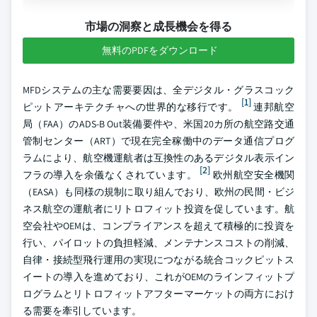
市場の洞察と成長機会を得る
無料のPDFをダウンロード
MFDシステムの主な需要要因は、全デジタル・グラスコック
[1]
ピットアーキテクチャへの世界的な移行です。
連邦航空
局（FAA）のADS-B Out装備要件や、米国20カ所の航空路交通
管制センター（ART）で現在完全稼働中のデータ通信プログ
ラムにより、航空機運航者は互換性のあるデジタル表示イン
[2]
フラの導入を余儀なくされています。
欧州航空安全機関
（EASA）も同様の規制に取り組んでおり、欧州の民間・ビジ
ネス航空の運航者にリトロフィット投資を促しています。航
空会社やOEMは、コンプライアンスを超えて積極的に投資を
行い、パイロットの負担軽減、メンテナンスコストの削減、
自律・接続型飛行運用の実現につながる統合コックピットス
イートの導入を進めており、これがOEMのラインフィットプ
ログラムとリトロフィットアフターマーケットの両方におけ
る需要を牽引しています。