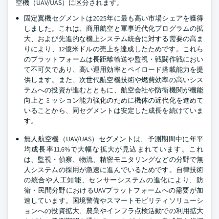
空機（UAV/UAS）に区分されます。
固定翼機セグメントは2025年に最も高い市場シェアを獲得
しました。これは、商用航空と軍事近代化プログラムの拡
大、および先進的な機上システム統合に対する需要の高ま
りにより、12億米ドルの売上を達成したためです。これら
のプラットフォームは長距離輸送や監視・戦闘作戦におい
て不可欠であり、高い運用効率とペイロード搭載能力を提
供します。また、次世代航空機技術や燃費効率の高いシス
テムへの投資が進むとともに、航空会社や防衛機関が機能
向上とミッション能力強化のために機体の近代化を進めて
いることから、同セグメントは安定した成長を続けていま
す。
無人航空機（UAV/UAS）セグメントは、予測期間中に年平
均成長率11.6%で大幅な拡大が見込まれています。これ
は、監視・偵察、物流、精密モニタリングなどの分野で無
人システムの採用が急速に進んでいるためです。自律技術
の統合や人工知能、センサーシステムの進化により、防
衛・民間分野におけるUAVプラットフォームへの需要が加
速しています。国境警備やスマートモビリティソリューシ
ョンへの投資拡大、農業やインフラ点検活動での利用拡大