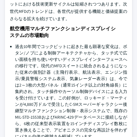
ットにおける技術更新サイクルは短縮されつつあります。次
世代MFDのトレンドは、各世代が提供する機能と価値提案の
さらなる拡大を続けています。
航空機用マルチファンクションディスプレイシ
ステムの市場動向
過去10年間でコックピットに起きた最も顕著な変化は、ボ
タン/ノブによる制御アーキテクチャから、タッチ式で広
い面積を持ち使いやすいディスプレイインターフェースへ
の移行です。現代のMFDスイートに統合されるようになっ
た従来の個別計器（主飛行表示、航法表示、エンジン指
示/乗員警報システム表示、気象レーダー表示）は、今で
は2～3枚の大型パネル（通常15インチ以上の対角線長）に
集約され、タッチ操作やカーソル制御デバイスによる入力
を受け付けています。この好例が、ロッキード・マーティ
ンが4,880万ドルで受注したC-5Mスーパーギャラクシー後
継型マルチファンクション制御・表示システムで、既存の
MIL-STD-1553BおよびARINC-429データベースに接続しなが
ら、6枚の従来型表示装置を15インチディスプレイ数枚に
置き換えることで、アビオニクスの完全な再設計を伴わず
にパネル自体の複雑さを軽減しています。