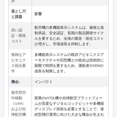
歩
落とし穴
影響
と課題
航空機の多機能表示システムは、厳格な規
高い認
制承認、安全認証、長期の製品開発サイク
証・開発
ルを要するため、全体の製造・統合コスト
コスト
が増大し、市場成長を抑制します。
複雑なア
多機能表示システムの既存アビオニクスア
ビオニク
ーキテクチャや旧型機との統合は技術的に
ス統合要
困難で時間を要するため、運航者やOEMの
件
成長を制限します。
機会:
インパクト
都市型空
中移動
新興のeVTOL機や自律航空プラットフォー
（UAM）
ムが高度なデジタルコックピットや多機能
および自
ディスプレイ技術を必要とすることで、接
律航空機
続型飛行運用に向けた大きな機会が生まれ