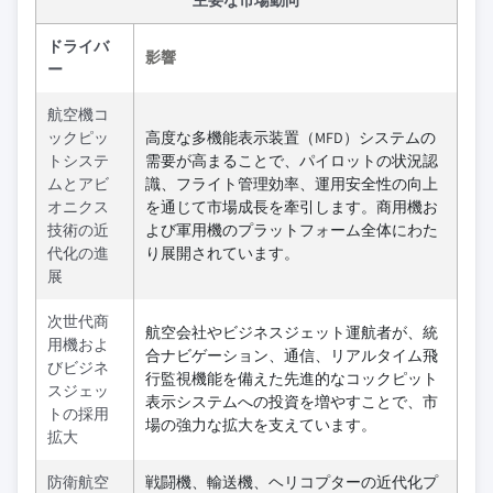
ドライバ
影響
ー
航空機コ
ックピッ
高度な多機能表示装置（MFD）システムの
トシステ
需要が高まることで、パイロットの状況認
ムとアビ
識、フライト管理効率、運用安全性の向上
オニクス
を通じて市場成長を牽引します。商用機お
技術の近
よび軍用機のプラットフォーム全体にわた
代化の進
り展開されています。
展
次世代商
航空会社やビジネスジェット運航者が、統
用機およ
合ナビゲーション、通信、リアルタイム飛
びビジネ
行監視機能を備えた先進的なコックピット
スジェッ
表示システムへの投資を増やすことで、市
トの採用
場の強力な拡大を支えています。
拡大
防衛航空
戦闘機、輸送機、ヘリコプターの近代化プ