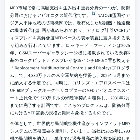
MFD市場で常に高額支出を生み出す重要分野の一つが、防衛
[3]
分野におけるアビオニクス近代化です。
NATO加盟国やア
ジア太平洋地域の防衛機関では、老朽化した戦闘機・輸送機
の機体近代化計画が進められており、アナログ計器やCRTデ
ィスプレイを高解像度MFDベースの表示装置に置き換える取
り組みが行われています。ロッキード・マーティンは2025
年、C-5Mスーパーギャラクシー52機に搭載されている既存6
基のコックピットディスプレイを15インチMFDに置き換える
「Replacement Multifunctional Controls and Displaysプログラ
ム」で、4,880万ドルの米空軍契約を獲得し、2029年5月まで
に納入する予定です。同時に、コリンズ・エアロスペースは
UH-60MブラックホークヘリコプターのMFDアビオニクススイ
ート近代化で9,570万ドルの米陸軍契約を獲得し、2031年2月
までに完了する計画です。これらのプログラムは、防衛分野
におけるMFD需要の規模と期間を象徴するものです。
全体として、世界的な民間航空機生産がラインフィットMFD
システムの基盤需要を牽引しています。当社は2025年に793
機の民間機を納入し、単年では過去最高の納入数を記録しま