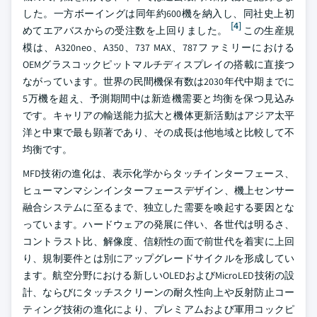
した。一方ボーイングは同年約600機を納入し、同社史上初
[4]
めてエアバスからの受注数を上回りました。
この生産規
模は、A320neo、A350、737 MAX、787ファミリーにおける
OEMグラスコックピットマルチディスプレイの搭載に直接つ
ながっています。世界の民間機保有数は2030年代中期までに
5万機を超え、予測期間中は新造機需要と均衡を保つ見込み
です。キャリアの輸送能力拡大と機体更新活動はアジア太平
洋と中東で最も顕著であり、その成長は他地域と比較して不
均衡です。
MFD技術の進化は、表示化学からタッチインターフェース、
ヒューマンマシンインターフェースデザイン、機上センサー
融合システムに至るまで、独立した需要を喚起する要因とな
っています。ハードウェアの発展に伴い、各世代は明るさ、
コントラスト比、解像度、信頼性の面で前世代を着実に上回
り、規制要件とは別にアップグレードサイクルを形成してい
ます。航空分野における新しいOLEDおよびMicroLED技術の設
計、ならびにタッチスクリーンの耐久性向上や反射防止コー
ティング技術の進化により、プレミアムおよび軍用コックピ