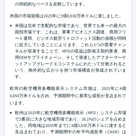
の持続的なペースを反映しています。
米国の市場規模は2025年に5億8,930万米ドルに達しました。
米国は北米で支配的な市場であり、世界でも単一の最大の
国別市場です。これは、軍事アビオニクス調達、商用フリ
ート運用、ビジネス航空リトロフィット活動の規模が同時
に拡大していることによります。これら3つの需要チャン
ネルが収束することで、MFDの収益は防衛主契約業者、商
用OEMサプライチェーン、そして発達したアフターマーケ
ットアップグレードエコシステムにわたって分散されると
いう、例外的な広がりを持つ市場構造が形成されていま
す。
欧州の航空機用多機能表示システム市場は、2025年に4億
6,050万米ドルを占め、予測期間中に着実な成長が見込まれて
います。
欧州は2025年に航空機用多機能表示（MFD）システム市場
で2番目に大きな地域市場であり、26.1%のシェアを占めま
した。同地域は2035年までに8億5,530万米ドルに達すると
見込まれており、予測期間中の年平均成長率（CAGR）は