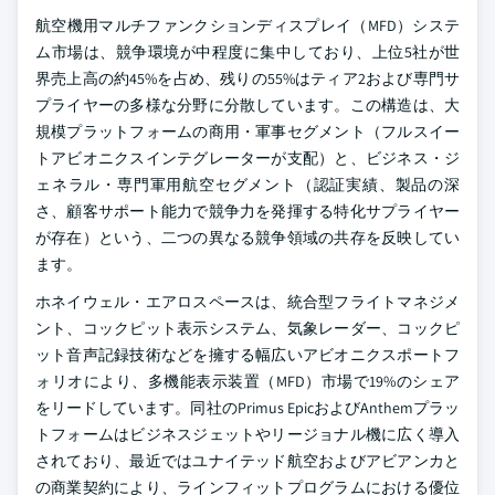
航空機用マルチファンクションディスプレイ（MFD）システ
ム市場は、競争環境が中程度に集中しており、上位5社が世
界売上高の約45%を占め、残りの55%はティア2および専門サ
プライヤーの多様な分野に分散しています。この構造は、大
規模プラットフォームの商用・軍事セグメント（フルスイー
トアビオニクスインテグレーターが支配）と、ビジネス・ジ
ェネラル・専門軍用航空セグメント（認証実績、製品の深
さ、顧客サポート能力で競争力を発揮する特化サプライヤー
が存在）という、二つの異なる競争領域の共存を反映してい
ます。
ホネイウェル・エアロスペースは、統合型フライトマネジメ
ント、コックピット表示システム、気象レーダー、コックピ
ット音声記録技術などを擁する幅広いアビオニクスポートフ
ォリオにより、多機能表示装置（MFD）市場で19%のシェア
をリードしています。同社のPrimus EpicおよびAnthemプラッ
トフォームはビジネスジェットやリージョナル機に広く導入
されており、最近ではユナイテッド航空およびアビアンカと
の商業契約により、ラインフィットプログラムにおける優位