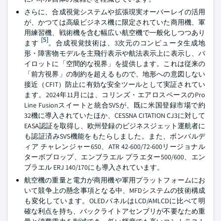
さらに、合成視覚システムや拡張現実オーバーレイの活用
が、かつては高級ビジネス機に限定されていた商用機、軍
用練習機、戦術機を含む幅広い航空機で一般化しつつあり
[5]
ます
。合成視覚技術は、3次元のコンピュータ生成地
形・障害物モデルを主飛行表示や航法表示上に表示し、パ
イロットに「空間的な視界」を提供します。これは従来の
「前方視界」の制約を超えるもので、地形への意図しない
接近（CFIT）防止に有効な安全ツールとして実証されてい
ます。2024年11月には、コリンズ・エアロスペースのPro
Line Fusionスイートと統合SVSが、既に米国登録市場で約
32機に導入されていたほか、CESSNA CITATION CJ3に対して
EASA認証を取得し、欧州登録のビジネスジェット運航者に
も認証済みSVS機能をもたらしました。また、ボンバルデ
ィア チャレンジャー650、ATR 42-600/72-600リージョナル
ターボプロップ、エンブラエル プラエター500/600、エン
ブラエル ERJ 140/170にも導入されています。
航空機の重量と電力が商用機や軍用プラットフォームにお
いて競争上の懸念事項となる中、MFDシステムの技術構成
も変化しています。OLEDパネルはLCD/AMLCDに比べて明
確な利点を持ち、バックライトアセンブリが不要なため重