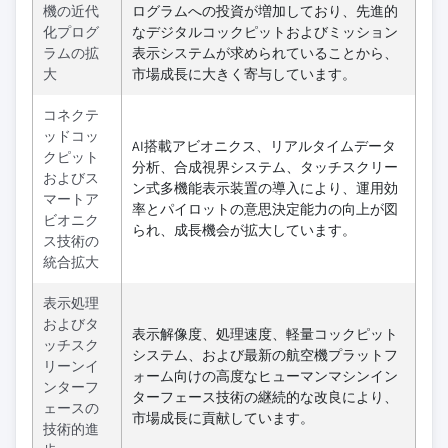
機の近代
ログラムへの投資が増加しており、先進的
化プログ
なデジタルコックピットおよびミッション
ラムの拡
表示システムが求められていることから、
大
市場成長に大きく寄与しています。
コネクテ
ッドコッ
AI搭載アビオニクス、リアルタイムデータ
クピット
分析、合成視界システム、タッチスクリー
およびス
ン式多機能表示装置の導入により、運用効
マートア
率とパイロットの意思決定能力の向上が図
ビオニク
られ、成長機会が拡大しています。
ス技術の
統合拡大
表示処理
およびタ
表示解像度、処理速度、軽量コックピット
ッチスク
システム、および最新の航空機プラットフ
リーンイ
ォーム向けの高度なヒューマンマシンイン
ンターフ
ターフェース技術の継続的な改良により、
ェースの
市場成長に貢献しています。
技術的進