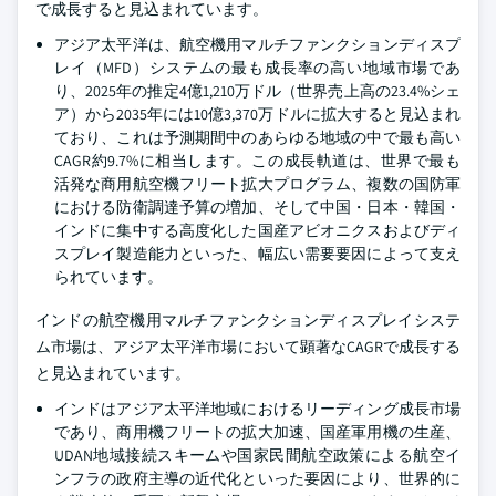
で成長すると見込まれています。
アジア太平洋は、航空機用マルチファンクションディスプ
レイ（MFD）システムの最も成長率の高い地域市場であ
り、2025年の推定4億1,210万ドル（世界売上高の23.4%シェ
ア）から2035年には10億3,370万ドルに拡大すると見込まれ
ており、これは予測期間中のあらゆる地域の中で最も高い
CAGR約9.7%に相当します。この成長軌道は、世界で最も
活発な商用航空機フリート拡大プログラム、複数の国防軍
における防衛調達予算の増加、そして中国・日本・韓国・
インドに集中する高度化した国産アビオニクスおよびディ
スプレイ製造能力といった、幅広い需要要因によって支え
られています。
インドの航空機用マルチファンクションディスプレイシステ
ム市場は、アジア太平洋市場において顕著なCAGRで成長する
と見込まれています。
インドはアジア太平洋地域におけるリーディング成長市場
であり、商用機フリートの拡大加速、国産軍用機の生産、
UDAN地域接続スキームや国家民間航空政策による航空イ
ンフラの政府主導の近代化といった要因により、世界的に