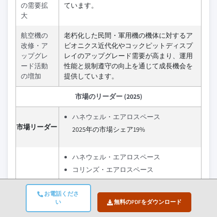
の需要拡
ています。
大
航空機の
老朽化した民間・軍用機の機体に対するア
改修・ア
ビオニクス近代化やコックピットディスプ
ップグレ
レイのアップグレード需要が高まり、運用
ード活動
性能と規制遵守の向上を通じて成長機会を
の増加
提供しています。
市場のリーダー (2025)
ハネウェル・エアロスペース
市場リーダー
2025年の市場シェア19%
ハネウェル・エアロスペース
コリンズ・エアロスペース
タレス・グループ
主要プレイヤ
お電話くださ
ガーミン・アビエーション
ー
い
無料のPDFをダウンロード
L3ハリス・テクノロジーズ