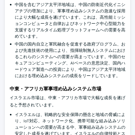
中国を含むアジア太平洋地域は、中国の防衛近代化イニシ
アチブの増加により、軍事埋め込みシステムの急速な採用
により大幅な成長を遂げています。これは、高性能ミッシ
ョンコンピュータと自律およびネットワーク中心型能力を
支援するリアルタイム処理プラットフォームへの需要を高
めています。
中国の国内自立と軍民融合を促進する政府プログラム、お
よび先進技術の使用により、指揮統制無人システムにおけ
るこれらのシステムへの需要が高まっています。中国のセ
キュアコンピューティング、AIベースの意思決定、国内ハ
ードウェア製造への投資により、中国はアジア太平洋地域
における埋め込みシステムの成長をリードしています。
中東・アフリカ軍事埋め込みシステム市場
イスラエル市場は、中東・アフリカ市場で大幅な成長を遂げ
ると予想されています。
イスラエルは、戦略的な安全保障の懸念と地域の脅威によ
り、IoT対応、ネットワーク化、携帯可能な組み込みソリ
ューションへの需要が高まる中、軍事組み込みシステムの
安定した成長を遂げています。イスラエルの自律技術とス