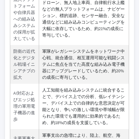
ドローン、無人地上車両、自律航行水上艦
トフォーム
などの無人プラットフォームは、ナビゲー
や自律兵器
ション、標的追跡、センサー融合、安全な
への組み込
通信などに組み込みコンピューティングを
みシステム
大幅に依存しているため、約21%の成長に
の採用が拡
寄与している。
大している
防衛の近代
軍隊がレガシーシステムをネットワーク中
化とデジタ
心戦、統合通信、相互運用可能な戦闘シス
ル戦場イニ
テムに焦点を当てた高度な組み込み電子機
シアチブの
器にアップグレードしているため、約20%
拡大
の成長に寄与している。
人工知能を組み込みシステムに統合するこ
AI対応およ
とで、デバイス上での分析、低レイテンシ
びエッジ処
ー、デバイス上での自律的な意思決定が可
理の軍用電
能となり、争いの激しい環境や帯域幅が限
子機器の進
られた環境でも運用的に効果的であるた
歩
め、約18%の成長を支援している。
軍事支出の急増により、陸上、航空、海
主要軍事大