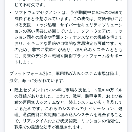
じて不可欠です。
ソフトウェアセグメントは、予測期間中に9.2%のCAGRで
成長すると予想されています。この成長は、防衛作戦にお
ける支援、エッジ処理、サイバーセキュリティソリューシ
ョンの高い需要に起因しています。ソフトウェアは、ミッ
ション固有の設定や予測メンテナンスなどの機能を備えて
おり、セキュアな通信や自律的な意思決定も可能です。そ
のため、非常に柔軟性があり、埋め込みシステムととも
に、将来のデジタル戦場や防衛プラットフォームをサポー
トします。
プラットフォーム別に、軍用埋め込みシステム市場は陸上、
航空、海上に分かれています。
陸上セグメントは2025年に市場を支配し、9億8140万ドル
の価値がありました。これは、戦車、装甲車両、および各
種の運用無人システムなど、陸上システムが広く普及して
いるためです。これらのシステムのナビゲーション、処
理、通信機能に広範囲に埋め込みシステムを統合すること
で、リアルタイムおよび状況認識、ミッションの信頼性、
戦場での最適な効率が促進されます。