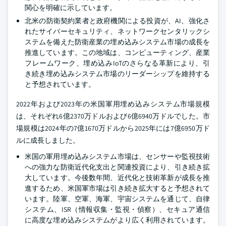
関心を明確に示しています。
北米の防衛契約業者と政府機関による投資が、AI、強化さ
れたサイバーセキュリティ、ネットワークセンタリックシ
ステムを備えた防衛産業の埋め込みシステム市場の成長を
推進しています。この地域は、コンピューティング、産業
フレームワーク、埋め込みIoTのさらなる革新により、引
き続き埋め込みシステム市場のリーダーシップを維持する
と予想されています。
2022年および2023年の米国軍用埋め込みシステム市場規模
は、それぞれ6億2370万ドルおよび6億6940万ドルでした。市
場規模は2024年の7億1670万ドルから2025年には7億6950万ド
ルに成長しました。
米国の軍用埋め込みシステム市場は、センサーや監視技術
への強力な防衛近代化支出と関連投資により、引き続き拡
大しています。今後数年間、近代化と技術革新が成長を推
進するため、米国軍市場は引き続き拡大すると予想されて
います。陸軍、空軍、海軍、宇宙システムを通じて、自律
システム、ISR（情報収集・監視・偵察）、セキュア通信
に高度な埋め込みシステムがより広く利用されています。