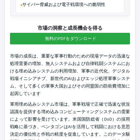
サイバー脅威および電子戦環境への脆弱性
市場の洞察と成長機会を得る
無料のPDFをダウンロード
市場の成長は、重要な軍事行動のための現場データの迅速な
処理需要の増加、無人システムおよび自律戦闘システムにお
ける埋め込みシステムの利用増加、軍事の近代化、デジタル
戦場イニシアチブ、新世代のAIおよびエッジ処理軍事システ
ム、そして多くの軍事大国およびその同盟国の防衛費増加に
起因しています
軍用埋め込みシステム市場は、軍事戦場で正確で迅速な状況
認識を提供する埋め込みコンピューティングシステムの需要
によって影響を受けています。米国国防総省（DoD）の採用
戦略に基づき、ペンタゴンはAIを活用して戦闘における意思
決定の優位性と作戦の精度を促進しています。このデータ駆