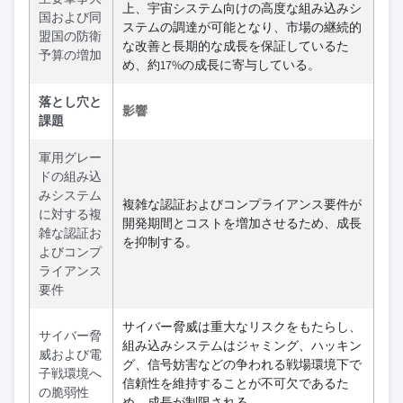
上、宇宙システム向けの高度な組み込みシ
国および同
ステムの調達が可能となり、市場の継続的
盟国の防衛
な改善と長期的な成長を保証しているた
予算の増加
め、約17%の成長に寄与している。
落とし穴と
影響
課題
軍用グレー
ドの組み込
みシステム
複雑な認証およびコンプライアンス要件が
に対する複
開発期間とコストを増加させるため、成長
雑な認証お
を抑制する。
よびコンプ
ライアンス
要件
サイバー脅威は重大なリスクをもたらし、
サイバー脅
組み込みシステムはジャミング、ハッキン
威および電
グ、信号妨害などの争われる戦場環境下で
子戦環境へ
信頼性を維持することが不可欠であるた
の脆弱性
め、成長が制限される。