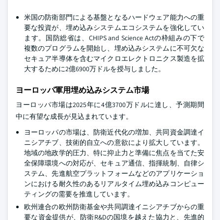
米国の防衛部門による基盤となるハードウェア能力への重
要な投資が、埋め込みシステムエコシステムを強化してい
ます。国防総省は、CHIPS and Science Actの枠組みの下で
複数のプログラムを開始し、埋め込みシステムに不可欠な
セキュア半導体を含むマイクロエレクトロニクス製造を拡
大するために2億6900万ドルを授与しました。
ヨーロッパ軍用埋め込みシステム市場
ヨーロッパ市場は2025年に4億3700万ドルに達し、予測期間
中に有望な成長が見込まれています。
ヨーロッパの市場は、防衛近代化の増加、共同資金調達イ
ニシアチブ、技術的自立への意欲により拡大しています。
地域の地政学的圧力、特に抑止力と準備に焦点を当てた安
全保障環境への対応が、セキュア通信、指揮統制、自律シ
ステム、先進航空プラットフォームなどのアプリケーショ
ンにおける耐久性のあるリアルタイム埋め込みコンピュー
ティングの需要を推進しています。
欧州連合の欧州防衛基金や共同調達イニシアチブからの重
要な資金提供が、防衛R&Dの国境を越えた協力と、先進的