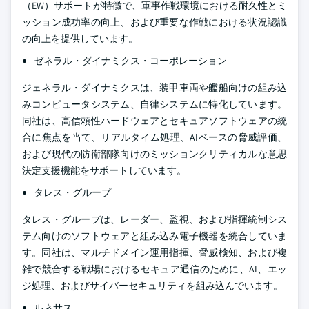
（EW）サポートが特徴で、軍事作戦環境における耐久性とミ
ッション成功率の向上、および重要な作戦における状況認識
の向上を提供しています。
ゼネラル・ダイナミクス・コーポレーション
ジェネラル・ダイナミクスは、装甲車両や艦船向けの組み込
みコンピュータシステム、自律システムに特化しています。
同社は、高信頼性ハードウェアとセキュアソフトウェアの統
合に焦点を当て、リアルタイム処理、AIベースの脅威評価、
および現代の防衛部隊向けのミッションクリティカルな意思
決定支援機能をサポートしています。
タレス・グループ
タレス・グループは、レーダー、監視、および指揮統制シス
テム向けのソフトウェアと組み込み電子機器を統合していま
す。同社は、マルチドメイン運用指揮、脅威検知、および複
雑で競合する戦場におけるセキュア通信のために、AI、エッ
ジ処理、およびサイバーセキュリティを組み込んでいます。
ルネサス