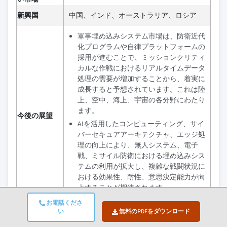
新興国
中国、インド、オーストラリア、ロシア
軍事埋め込みシステム市場は、防衛近代
化プログラムや自律プラットフォームの
採用が進むことで、ミッションクリティ
カルな作戦におけるリアルタイムデータ
処理の需要が増加することから、着実に
成長すると予想されています。これは陸
上、空中、海上、宇宙の各分野にわたり
ます。
今後の展望
AIを活用したコンピューティング、サイ
バーセキュアアーキテクチャ、エッジ処
理の向上により、無人システム、電子
戦、ミサイル防衛における埋め込みシス
テムの利用が拡大し、複雑な戦闘状況に
おける効果性、耐性、意思決定能力が向
上することが期待されます。
お電話くださ
い
無料のPDFをダウンロード
この市場における成長の機会は何でしょうか?