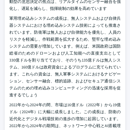
動型の意思決定の焦点は、リアルタイムのセンサー融合を強
化し、遅延を減らし、指揮統制の効果を高めています
軍用埋め込みシステムの成長は、無人システムおよび自律兵
器システムにおける埋め込みシステム技術によっても推進さ
れています。防衛軍は無人および自律能力を優先し、人員の
リスクを軽減し、作戦範囲を拡大するため、堅牢な埋め込み
システムの需要が増加しています。例えば、米国政府は国防
総省のためのドローンおよび人工知能への直接支出として
330億ドルを割り当てており、そのうち135億ドルは無人シス
テム、160億ドルは政府資金によるプログラムに充てられてい
ます。これらの資金は、無人軍事システムにおけるナビゲー
ション、センサー融合、標的追跡、およびセキュア通信シス
テムのための埋め込みコンピューティングの迅速な採用を促
進するでしょう
2022年から2024年の間、市場は16億ドル（2022年）から19億
ドル（2024年）に大幅に成長しました。この成長は、防衛の
近代化とデジタル戦場技術の進歩の増加に起因しています。
2022年から2024年の期間は、ネットワーク中心戦とAI搭載埋