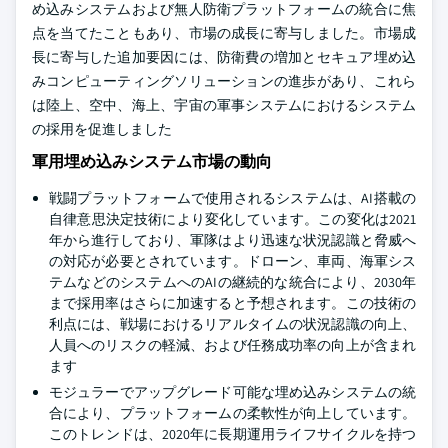
め込みシステムおよび無人防衛プラットフォームの統合に焦
点を当てたこともあり、市場の成長に寄与しました。市場成
長に寄与した追加要因には、防衛費の増加とセキュア埋め込
みコンピューティングソリューションの進歩があり、これら
は陸上、空中、海上、宇宙の軍事システムにおけるシステム
の採用を促進しました
軍用埋め込みシステム市場の動向
戦闘プラットフォームで使用されるシステムは、AI搭載の
自律意思決定技術により変化しています。この変化は2021
年から進行しており、軍隊はより迅速な状況認識と脅威へ
の対応が必要とされています。ドローン、車両、海軍シス
テムなどのシステムへのAIの継続的な統合により、2030年
まで採用率はさらに加速すると予想されます。この技術の
利点には、戦場におけるリアルタイムの状況認識の向上、
人員へのリスクの軽減、および任務成功率の向上が含まれ
ます
モジュラーでアップグレード可能な埋め込みシステムの統
合により、プラットフォームの柔軟性が向上しています。
このトレンドは、2020年に長期運用ライフサイクルを持つ