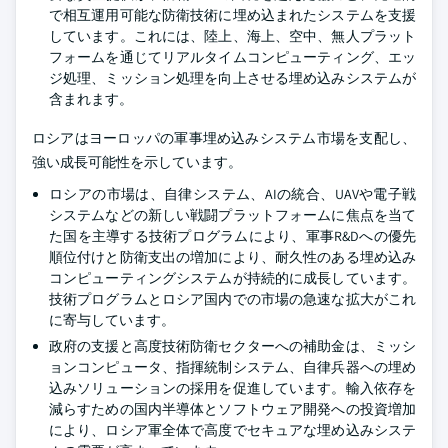
で相互運用可能な防衛技術に埋め込まれたシステムを支援
しています。これには、陸上、海上、空中、無人プラット
フォームを通じてリアルタイムコンピューティング、エッ
ジ処理、ミッション処理を向上させる埋め込みシステムが
含まれます。
ロシアはヨーロッパの軍事埋め込みシステム市場を支配し、
強い成長可能性を示しています。
ロシアの市場は、自律システム、AIの統合、UAVや電子戦
システムなどの新しい戦闘プラットフォームに焦点を当て
た国を主導する技術プログラムにより、軍事R&Dへの優先
順位付けと防衛支出の増加により、耐久性のある埋め込み
コンピューティングシステムが持続的に成長しています。
技術プログラムとロシア国内での市場の急速な拡大がこれ
に寄与しています。
政府の支援と高度技術防衛セクターへの補助金は、ミッシ
ョンコンピュータ、指揮統制システム、自律兵器への埋め
込みソリューションの採用を促進しています。輸入依存を
減らすための国内半導体とソフトウェア開発への投資増加
により、ロシア軍全体で高度でセキュアな埋め込みシステ