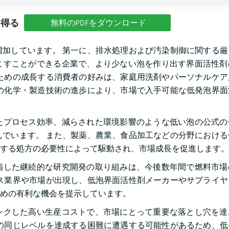
を得る
無料のPDFをダウンロード
加しています。 第一に、排水処理および汚染制御に関する厳
こすことができる企業で、より少ない泡を作り出す界面活性剤
ための成長する消費者の好みは、家庭用洗剤やパーソナルケア
の化学・製造技術の進歩により、市場で入手可能な低発泡界面
たプロセス効率、減らされた環境影響のような低い泡の公式の
でいます。 また、製薬、農業、食品加工などの分野における
する処方の必要性によって駆動され、市場成長を促進します。
指した継続的な研究開発の取り組みは、今後数年間で燃料市場
ス業界や市場が出現し、低泡界面活性剤メーカーやサプライヤ
めの有利な機会を提示しています。
ンクした高い生産コストで、市場にとって重要な落とし穴を達
の同じレベルを達成する困難に遭遇する可能性があるため、低