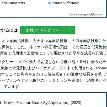
握するには
無料のPDFをダウンロード
ニオン界面活性剤、カチオン界面活性剤、大気界面活性剤に分
シェアを保持しました。 非イオン界面活性剤は、その軽度と低発泡
用途で汎用性と互換性によって駆動された堅牢な成長を経験し
はクリーニングの効力で妥協しないで低い泡の条件に会うため
物の軟化剤およびヘアケア プロダクトで利用されるCationi
することに焦点を合わせる製造業者との適度な成長を目撃して
パーソナルケアと化粧品のトラクションを獲得し、消費者が泡
しています。