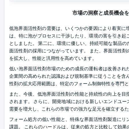
市場の洞察と成長機会
低泡界面活性剤の需要は、いくつかの要因により着実に増
は、特に泡がプロセスに干渉したり、環境の害を引き起
としました。 第二に、環境に優しい、持続可能な製品の
面活性剤の採用につながっています。 また、界面活性剤
を拡大し、性能と汎用性を高めています。
低い泡界面活性剤市場のための成長の運転者は改善され
企業間の高められた認識および規制基準に従うことを含ん
性剤の拡大応用範囲は、特定のフォーム制御特性を専門と
また、今後、低泡界面活性剤の性能と持続性の向上を目
されます。 さらに、開発地域における新しいエンドユー
需要を増大し、これらの市場での強力な足元を確立するた
フォーム処方の低い性能と、特殊な界面活性剤製造にリ
課題。 これらのハードルは、従来の処方と比較して効果