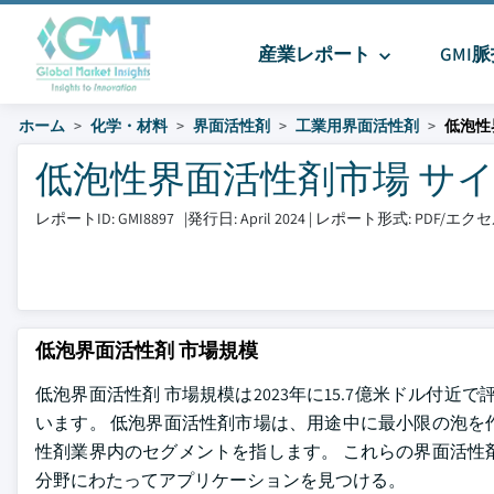
産業レポート
GMI
ホーム
化学・材料
界面活性剤
工業用界面活性剤
低泡性
低泡性界面活性剤市場 サイズとシ
レポートID: GMI8897
|
発行日: April 2024
|
レポート形式: PDF/エ
低泡界面活性剤 市場規模
低泡界面活性剤 市場規模は2023年に15.7億米ドル付近で評
います。 低泡界面活性剤市場は、用途中に最小限の泡を
性剤業界内のセグメントを指します。 これらの界面活性
分野にわたってアプリケーションを見つける。