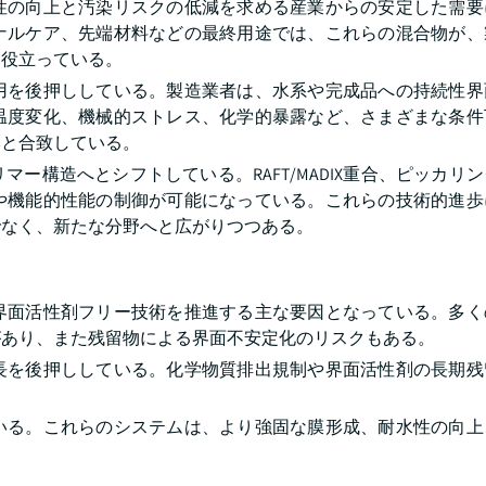
性の向上と汚染リスクの低減を求める産業からの安定した需要
ナルケア、先端材料などの最終用途では、これらの混合物が、
に役立っている。
用を後押ししている。製造業者は、水系や完成品への持続性界
温度変化、機械的ストレス、化学的暴露など、さまざまな条件
みと合致している。
ー構造へとシフトしている。RAFT/MADIX重合、ピッカリ
や機能的性能の制御が可能になっている。これらの技術的進歩
でなく、新たな分野へと広がりつつある。
界面活性剤フリー技術を推進する主な要因となっている。多く
があり、また残留物による界面不安定化のリスクもある。
長を後押ししている。化学物質排出規制や界面活性剤の長期残
いる。これらのシステムは、より強固な膜形成、耐水性の向上