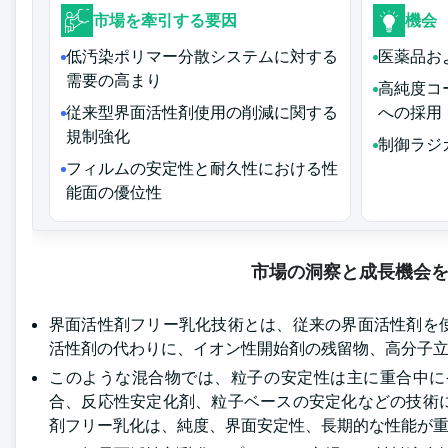
市場を牽引する要因
機会
低汚染ポリマー分散システムに対する
医薬品お
需要の高まり
高純度コ
従来型界面活性剤使用の削減に関する
への採用
規制強化
制御ラジ
フィルムの安定性と耐久性における性
能面の優位性
市場の洞察と成長機会
界面活性剤フリー乳化技術とは、従来の界面活性剤を
活性剤の代わりに、イオン性開始剤の残留物、高分子
このような混合物では、粒子の安定性は主に重合中に
合、反応性安定化剤、粒子ベースの安定化などの技術
剤フリー乳化は、純度、界面安定性、長期的な性能が