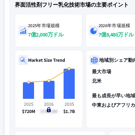
界面活性剤フリー乳化技術市場の主要ポイント
2025年市場規模
2026年市場規模
7億2,000万ドル
7億8,480万ドル
Market Size Trend
地域別シェア動
最大市場
北米
最も成長が早い地
2025
2026
2035
中東およびアフリ
$720M
$784.8M
$1.7B