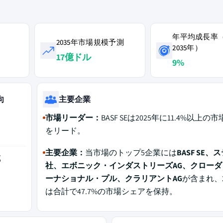
年平均成長率（
2035年市場規模予測
2035年）
17億ドル
9%
向
主要企業
市場リーダー：
BASF SEは2025年に11.4%以上の
をリード。
主要企業：
当市場のトップ5企業には
BASF SE、
域
社、エボニック・インダストリーズAG、クローダ
カ
ーナショナル・プル、クラリアントAG
が含まれ、2
は合計で47.7%の市場シェアを保持。