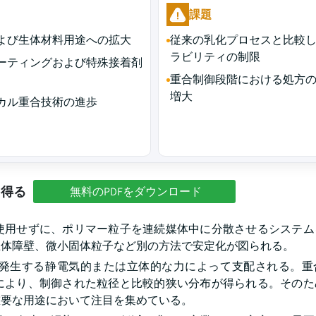
課題
よび生体材料用途への拡大
従来の乳化プロセスと比較
ラビリティの制限
ーティングおよび特殊接着剤
重合制御段階における処方
増大
カル重合技術の進歩
を得る
無料のPDFをダウンロード
使用せずに、ポリマー粒子を連続媒体中に分散させるシステム
立体障壁、微小固体粒子など別の方法で安定化が図られる。
発生する静電気的または立体的な力によって支配される。重
により、制御された粒径と比較的狭い分布が得られる。そのた
重要な用途において注目を集めている。