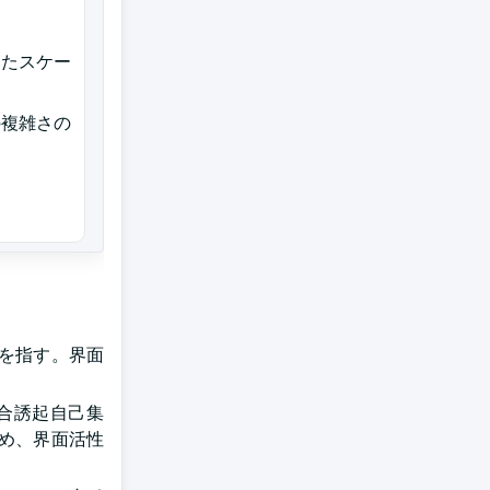
したスケー
の複雑さの
を指す。界面
合誘起自己集
め、界面活性