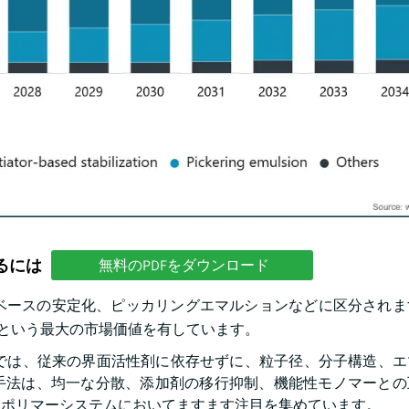
るには
無料のPDFをダウンロード
開始剤ベースの安定化、ピッカリングエマルションなどに区分され
ドルという最大の市場価値を有しています。
安定化では、従来の界面活性剤に依存せずに、粒子径、分子構造、
手法は、均一な分散、添加剤の移行抑制、機能性モノマーとの
殊ポリマーシステムにおいてますます注目を集めています。