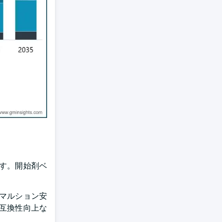
ます。開始剤ベ
エマルション安
互換性向上な