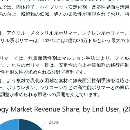
ムでは、固体粒子、ハイブリッド安定化剤、反応性界面を活用
率の向上、残留物の低減、処方の柔軟性が重視されており、特
は、アクリル・メタクリル系ポリマー、スチレン系ポリマー、
系ポリマーは、2025年には2億7,030万ドルという最大の
リマーでは、無表面活性剤エマルション手法により、フィル
す。これらのポリマー群は、安定性の向上や添加剤の移行抑制
貫性と耐久性が求められる分野で有利です。
は、より複雑で乳化が困難な素材に無表面活性剤手法を適応さ
ー、ポリウレタン、シリコーンなどの高性能ポリマーとの幅広
の調整が求められる用途への展開を支えています。