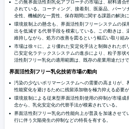
この無界面活性剤乳化アプローチの市場は、材料適合
されている。コーティング、接着剤、医薬品、パーソ
全性、機械的な一貫性、保存期間に関する課題の解決
環境規制上の懸念も、界面活性剤フリーシステムの採
出を低減する代替手段を模索している。この動きは、
維持しながら、処方の改善を図るという幅広い取り組
市場は徐々に、より優れた安定化手法と制御されたポリマ
己安定化ラテックスシステムの進歩により、粒子形状
活性剤フリー乳化の適用範囲は、既存の産業用途だけ
界面活性剤フリー乳化技術市場の動向
汚染の少ないポリマーシステムへの需要の高まりが、
性能変化を避けるために残留添加物を極力抑える必要
環境規制による従来型界面活性剤使用の抑制が市場成
念から、乳化安定化の代替手法が模索されている。
界面活性剤フリー乳化の性能向上が普及を加速させて
行に伴う欠陥発生の抑制などの特長を有する。